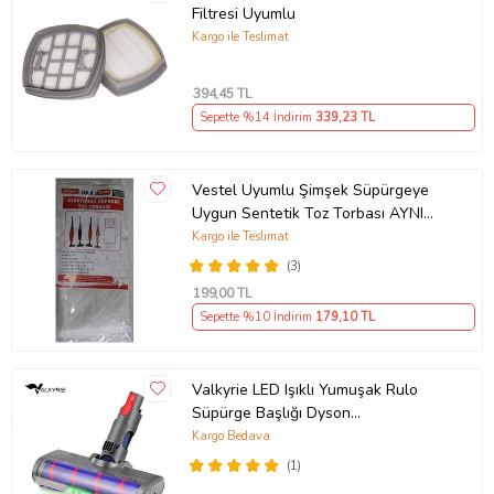
Filtresi Uyumlu
Kargo ile Teslimat
394
,45 TL
Sepette %14 İndirim
339
,23 TL
Vestel Uyumlu Şimşek Süpürgeye
Uygun Sentetik Toz Torbası AYNI
GÜN ÜCRETSİZ KARGO
Kargo ile Teslimat
(3)
199
,00 TL
Sepette %10 İndirim
179
,10 TL
Valkyrie LED Işıklı Yumuşak Rulo
Süpürge Başlığı Dyson
V7/V8/V10/V11/V15 Uyumlu
Kargo Bedava
(1)