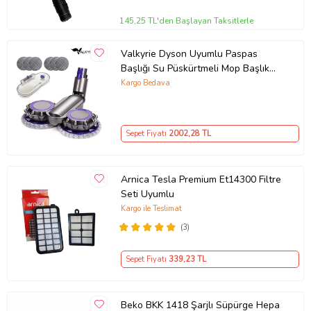
145,25 TL'den Başlayan Taksitlerle
Valkyrie Dyson Uyumlu Paspas
Başlığı Su Püskürtmeli Mop Başlık
(V7/V8/V10/V11/V15) 6 Paspaslı
Kargo Bedava
Sepet Fiyatı
2002
,28 TL
Arnica Tesla Premium Et14300 Filtre
Seti Uyumlu
Kargo ile Teslimat
(3)
Sepet Fiyatı
339
,23 TL
Beko BKK 1418 Şarjlı Süpürge Hepa