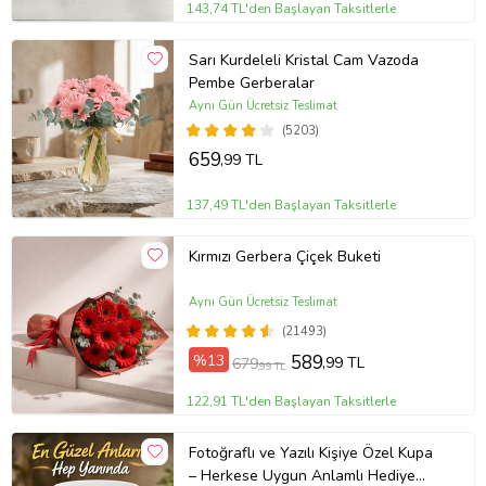
143,74 TL'den Başlayan Taksitlerle
Sarı Kurdeleli Kristal Cam Vazoda
Pembe Gerberalar
Aynı Gün Ücretsiz Teslimat
(5203)
659
,99 TL
137,49 TL'den Başlayan Taksitlerle
Kırmızı Gerbera Çiçek Buketi
Aynı Gün Ücretsiz Teslimat
(21493)
%13
589
,99 TL
679
,99 TL
122,91 TL'den Başlayan Taksitlerle
Fotoğraflı ve Yazılı Kişiye Özel Kupa
– Herkese Uygun Anlamlı Hediye