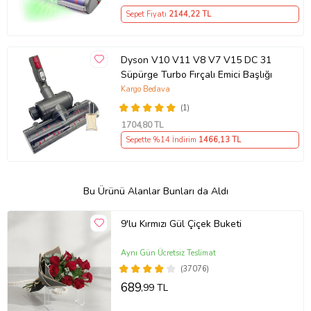
Sepet Fiyatı
2144
,22 TL
Dyson V10 V11 V8 V7 V15 DC 31
Süpürge Turbo Fırçalı Emici Başlığı
Kargo Bedava
(1)
1704
,80 TL
Sepette %14 İndirim
1466
,13 TL
Bu Ürünü Alanlar Bunları da Aldı
9'lu Kırmızı Gül Çiçek Buketi
Aynı Gün Ücretsiz Teslimat
(37076)
689
,99 TL