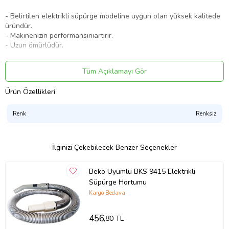
- Belirtilen elektrikli süpürge modeline uygun olan yüksek kalitede
üründür.
- Makinenizin performansınıartırır.
- Uzun ömürlüdür.
Dikkat Edilmesi Gerekenler;
Tüm Açıklamayı Gör
Ürün Özellikleri
* Süpürgenizin altındaki etikette yer alan modeli kontrol ederek
siparişinizi verdiğiniz takdirde problem yaşamanız söz konusu
olmayacaktır.
Renk
Renksiz
* Almak istediğiniz ürünün süpürgenize uyup uymadığı konusunda
tereddüte düşerseniz, mesaj ile bize süpürgenizin altındaki etikette
İlginizi Çekebilecek Benzer Seçenekler
yer alan model bilgisini ilettiğiniz takdirde uyum bilgisi verilecektir.
* Belirtilen markalar ve model adları, ürünlerin uyumlu olduğu
Beko Uyumlu BKS 9415 Elektrikli
marka ve modelleri belirtmek için yazılmıştır. Belirtilen markalarla
herhangi bir iş ortaklığı yoktur.
Süpürge Hortumu
Kargo Bedava
Ürün Kodu:
kc8720443
456
,80 TL