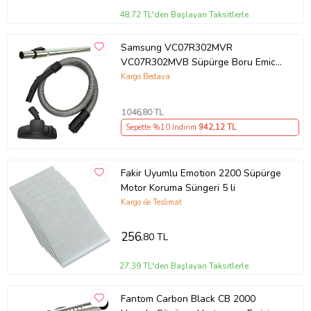
48,72 TL'den Başlayan Taksitlerle
Samsung VC07R302MVR
VC07R302MVB Süpürge Boru Emici
Hortum Seti
Kargo Bedava
1046
,80 TL
Sepette %10 İndirim
942
,12 TL
Fakir Uyumlu Emotion 2200 Süpürge
Motor Koruma Süngeri 5 li
Kargo ile Teslimat
256
,80 TL
27,39 TL'den Başlayan Taksitlerle
Fantom Carbon Black CB 2000