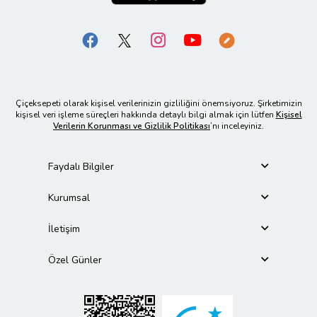
Çiçeksepeti olarak kişisel verilerinizin gizliliğini önemsiyoruz. Şirketimizin
kişisel veri işleme süreçleri hakkında detaylı bilgi almak için lütfen
Kişisel
Verilerin Korunması ve Gizlilik Politikası
’nı inceleyiniz.
Faydalı Bilgiler
Kurumsal
İletişim
Özel Günler