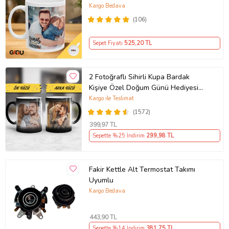
Porselen Baskılı Kupa (Beyaz)
Kargo Bedava
(106)
Sepet Fiyatı
525
,20 TL
2 Fotoğraflı Sihirli Kupa Bardak
Kişiye Özel Doğum Günü Hediyesi
Sevgiliye Hediye Anneye Babaya
Kargo ile Teslimat
Ablaya Abiye Kız Erkek Kardeşe
(1572)
Arkadaşa Resimli Günü Yıl Dönümü
399
,97 TL
Hediyesi
Sepette %25 İndirim
299
,98 TL
Fakir Kettle Alt Termostat Takımı
Uyumlu
Kargo Bedava
443
,90 TL
Sepette %14 İndirim
381
,75 TL