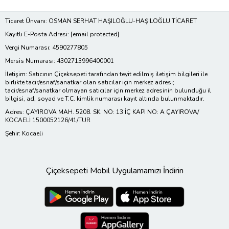
Ticaret Ünvanı: OSMAN SERHAT HAŞILOĞLU-HAŞILOĞLU TİCARET
Kayıtlı E-Posta Adresi:
[email protected]
Vergi Numarası: 4590277805
Mersis Numarası: 4302713996400001
İletişim: Satıcının Çiçeksepeti tarafından teyit edilmiş iletişim bilgileri ile
birlikte tacir/esnaf/sanatkar olan satıcılar için merkez adresi;
tacir/esnaf/sanatkar olmayan satıcılar için merkez adresinin bulunduğu il
bilgisi, ad, soyad ve T.C. kimlik numarası kayıt altında bulunmaktadır.
Adres: ÇAYIROVA MAH. 5208. SK. NO: 13 İÇ KAPI NO: A ÇAYIROVA/
KOCAELİ 1500052126/41/TUR
Şehir: Kocaeli
Çiçeksepeti Mobil Uygulamamızı İndirin