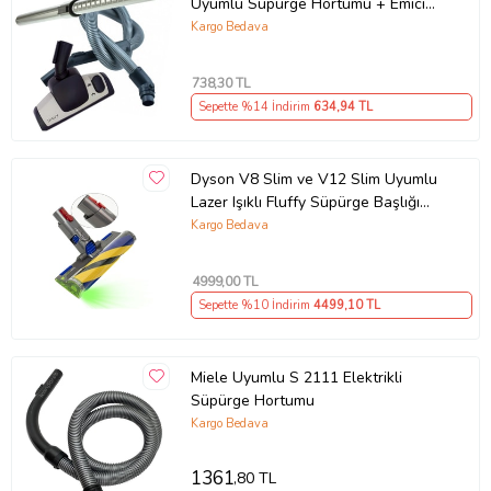
Uyumlu Süpürge Hortumu + Emici
Başlık + Teleskopik Borusu
Kargo Bedava
738
,30 TL
Sepette %14 İndirim
634
,94 TL
Dyson V8 Slim ve V12 Slim Uyumlu
Lazer Işıklı Fluffy Süpürge Başlığı
972522-02
Kargo Bedava
4999
,00 TL
Sepette %10 İndirim
4499
,10 TL
Miele Uyumlu S 2111 Elektrikli
Süpürge Hortumu
Kargo Bedava
1361
,80 TL