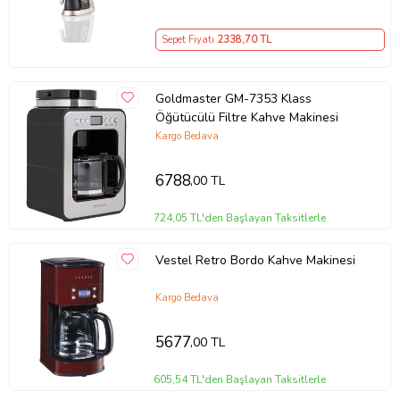
Var
Tek Tuşla Kontrol
Sepet Fiyatı
2338
,70 TL
Var
Spinjet Teknolojisi (Su Püskürterek Karıştırma)
Var
Cezve Rengi
Goldmaster GM-7353 Klass
Gümüş
Öğütücülü Filtre Kahve Makinesi
Fincan Kapasitesi
Kargo Bedava
6
Fincan Boyutu Seçimi
6788
,00 TL
Var
Ölçüler
Ağırlık
724,05 TL'den Başlayan Taksitlerle
4.2 kg
Genişlik
Vestel Retro Bordo Kahve Makinesi
25 cm
Yükseklik
Kargo Bedava
20 cm
Derinlik
31.2 cm
5677
,00 TL
Ürün Kodu:
kcm98685639
605,54 TL'den Başlayan Taksitlerle