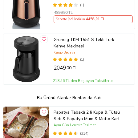
(1)
4899
,90 TL
Sepette %9 İndirim
4458
,91 TL
Grundig TKM 1551 S Tekli Türk
Kahve Makinesi
Kargo Bedava
(1)
2049
,00 TL
218,56 TL'den Başlayan Taksitlerle
Bu Ürünü Alanlar Bunları da Aldı
Papatya Tabaklı 2 li Kupa & Tütsü
Seti & Papatya Mum & Motto Kart
Aynı Gün Ücretsiz Teslimat
(314)