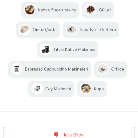
Kahve fincan takımı
Güller
Omuz Çanta
Papatya - Gerbera
Filtre Kahve Makinesi
Espresso Cappuccino Makineleri
Orkide
Çay Makinesi
Kupa
Hata Bildir