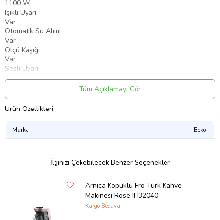
1100 W
Işıklı Uyarı
Var
Otomatik Su Alımı
Var
Ölçü Kaşığı
Var
Sesli Uyarı
Var
Cezve Malzemesi
Tüm Açıklamayı Gör
Paslanmaz Çelik
Su Tankı
Ürün Özellikleri
Var
Su Tankı Kapasitesi (L)
Marka
Beko
1.5 L
Su Miktarını Belirleme
Var
Ürün Rengi
İlginizi Çekebilecek Benzer Seçenekler
Kırmızı
Cook Sense Teknolojisi (Pişmeyi Algılama)
Arnica Köpüklü Pro Türk Kahve
Var
Makinesi Rose IH32040
Anti Spill Teknolojisi (Taşmayı Önleme)
Kargo Bedava
Var
Düşük Su Seviyesi Göstergesi