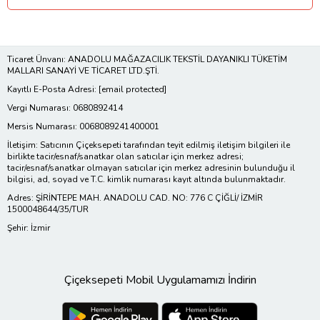
Ticaret Ünvanı: ANADOLU MAĞAZACILIK TEKSTİL DAYANIKLI TÜKETİM
MALLARI SANAYİ VE TİCARET LTD.ŞTİ.
Kayıtlı E-Posta Adresi:
[email protected]
Vergi Numarası: 0680892414
Mersis Numarası: 0068089241400001
İletişim: Satıcının Çiçeksepeti tarafından teyit edilmiş iletişim bilgileri ile
birlikte tacir/esnaf/sanatkar olan satıcılar için merkez adresi;
tacir/esnaf/sanatkar olmayan satıcılar için merkez adresinin bulunduğu il
bilgisi, ad, soyad ve T.C. kimlik numarası kayıt altında bulunmaktadır.
Adres: ŞİRİNTEPE MAH. ANADOLU CAD. NO: 776 C ÇİĞLİ/ İZMİR
1500048644/35/TUR
Şehir: İzmir
Çiçeksepeti Mobil Uygulamamızı İndirin