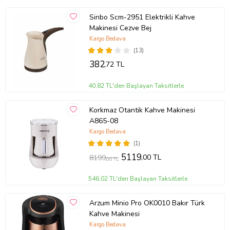
Sinbo Scm-2951 Elektrikli Kahve
Makinesi Cezve Bej
Kargo Bedava
(13)
382
,72 TL
40,82 TL'den Başlayan Taksitlerle
Korkmaz Otantik Kahve Makinesi
A865-08
Kargo Bedava
(1)
5119
,00 TL
8199
,00 TL
546,02 TL'den Başlayan Taksitlerle
Arzum Minio Pro OK0010 Bakır Türk
Kahve Makinesi
Kargo Bedava