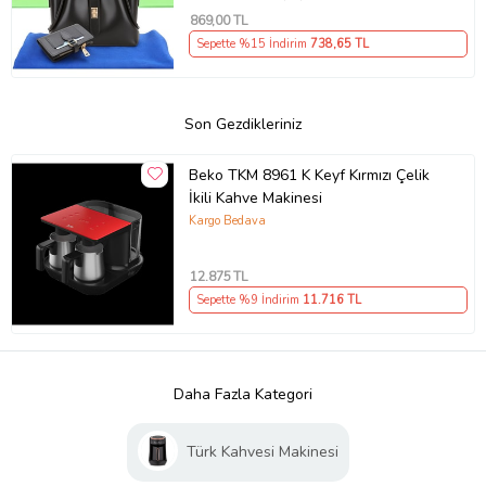
869
,00 TL
Sepette %15 İndirim
738
,65 TL
Son Gezdikleriniz
Beko TKM 8961 K Keyf Kırmızı Çelik
İkili Kahve Makinesi
Kargo Bedava
12.875
TL
Sepette %9 İndirim
11.716
TL
Daha Fazla Kategori
Türk Kahvesi Makinesi