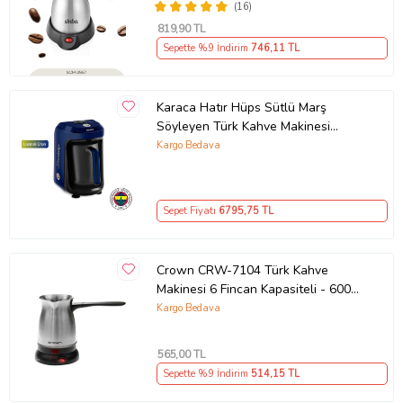
(16)
819
,90 TL
Sepette %9 İndirim
746
,11 TL
Karaca Hatır Hüps Sütlü Marş
Söyleyen Türk Kahve Makinesi
Fenerbahçe Lisanslı
Kargo Bedava
Sepet Fiyatı
6795
,75 TL
Crown CRW-7104 Türk Kahve
Makinesi 6 Fincan Kapasiteli - 600
W (Gri)
Kargo Bedava
565
,00 TL
Sepette %9 İndirim
514
,15 TL