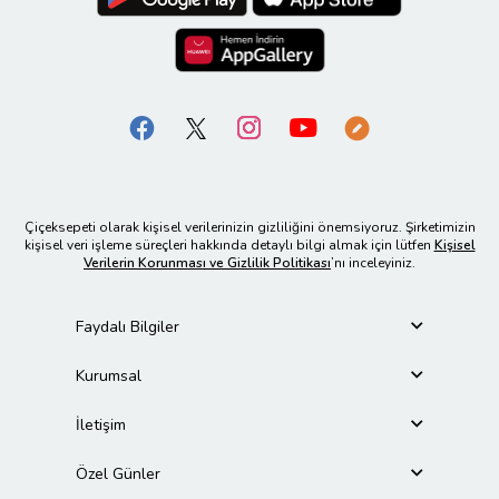
Çiçeksepeti olarak kişisel verilerinizin gizliliğini önemsiyoruz. Şirketimizin
kişisel veri işleme süreçleri hakkında detaylı bilgi almak için lütfen
Kişisel
Verilerin Korunması ve Gizlilik Politikası
’nı inceleyiniz.
Faydalı Bilgiler
Kurumsal
İletişim
Özel Günler