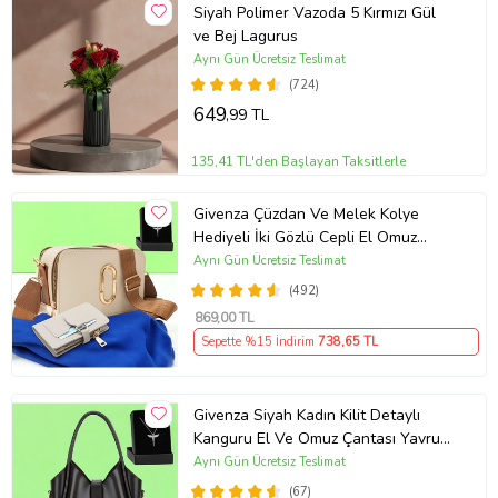
Siyah Polimer Vazoda 5 Kırmızı Gül
ve Bej Lagurus
Aynı Gün Ücretsiz Teslimat
(724)
649
,99 TL
135,41 TL'den Başlayan Taksitlerle
Givenza Çüzdan Ve Melek Kolye
Hediyeli İki Gözlü Cepli El Omuz
Çanta (Krem)
Aynı Gün Ücretsiz Teslimat
(492)
869
,00 TL
Sepette %15 İndirim
738
,65 TL
Givenza Siyah Kadın Kilit Detaylı
Kanguru El Ve Omuz Çantası Yavru
Çantalı Cüzdan Ve Kolye Hediyeli
Aynı Gün Ücretsiz Teslimat
(67)