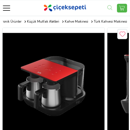
ktronik Ürünler
Küçük Mutfak Aletleri
Kahve Makinesi
Türk Kahvesi Makinesi