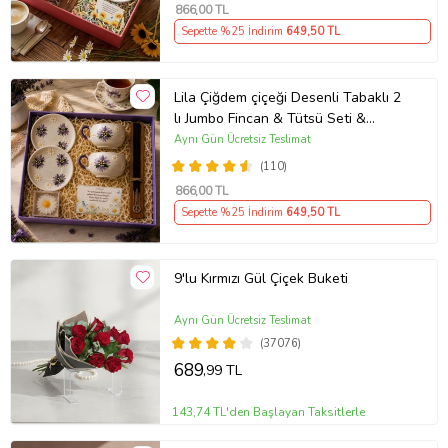
866
,00 TL
Sepette %25 İndirim
649
,50 TL
Lila Çiğdem çiçeği Desenli Tabaklı 2
lı Jumbo Fincan & Tütsü Seti &
Papatya Mum &
Aynı Gün Ücretsiz Teslimat
(110)
866
,00 TL
Sepette %25 İndirim
649
,50 TL
9'lu Kırmızı Gül Çiçek Buketi
Aynı Gün Ücretsiz Teslimat
(37076)
689
,99 TL
143,74 TL'den Başlayan Taksitlerle