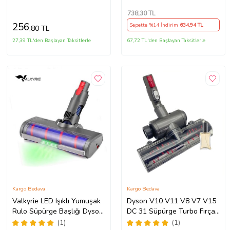
Süngeri 5 li
Hortumu + Emici Başlık +
Teleskopik Borusu
738
,30 TL
256
Sepette %14 İndirim
634
,94 TL
,80 TL
27,39 TL'den Başlayan Taksitlerle
67,72 TL'den Başlayan Taksitlerle
Kargo Bedava
Kargo Bedava
Valkyrie LED Işıklı Yumuşak
Dyson V10 V11 V8 V7 V15
Rulo Süpürge Başlığı Dyson
DC 31 Süpürge Turbo Fırçalı
V7/V8/V10/V11/V15
Emici Başlığı
(1)
(1)