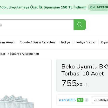
rim Amacı
Orkide / Saksı Çiçekleri
Hediye
Hediye Setleri
Kişi
eler
Süpürge Aksesuarları
Beko Uyumlu BKS
Torbası 10 Adet
755
,80 TL
icanPARES
9,7
Satıcıy