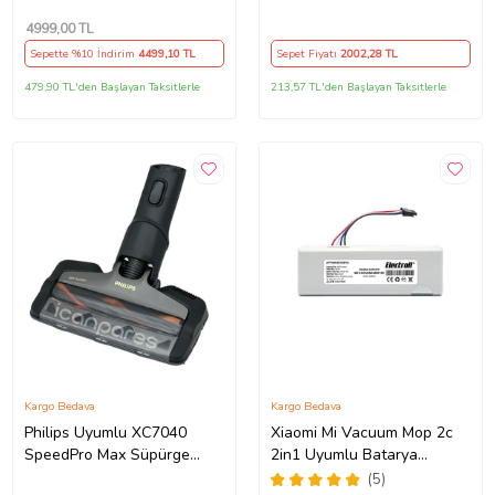
Süpürge Başlığı 972522-02
Püskürtmeli Mop Başlık
(V7/V8/V10/V11/V15) 6
4999
,00 TL
Paspaslı
Sepette %10 İndirim
4499
,10 TL
Sepet Fiyatı
2002
,28 TL
479,90 TL'den Başlayan Taksitlerle
213,57 TL'den Başlayan Taksitlerle
Kargo Bedava
Kargo Bedava
Philips Uyumlu XC7040
Xiaomi Mi Vacuum Mop 2c
SpeedPro Max Süpürge
2in1 Uyumlu Batarya
Emici Başlığı
(ORJİNAL KAPASİTE)
(5)