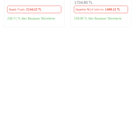
Uyumlu
1704
,80 TL
Sepet Fiyatı
2144
,22 TL
Sepette %14 İndirim
1466
,13 TL
228,71 TL'den Başlayan Taksitlerle
156,38 TL'den Başlayan Taksitlerle