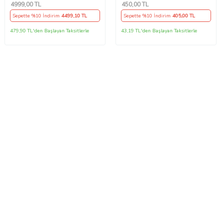
FC8038/01 - 1x CRP754/01
4999
,00 TL
450
,00 TL
Sepette %10 İndirim
4499
,10 TL
Sepette %10 İndirim
405
,00 TL
479,90 TL'den Başlayan Taksitlerle
43,19 TL'den Başlayan Taksitlerle