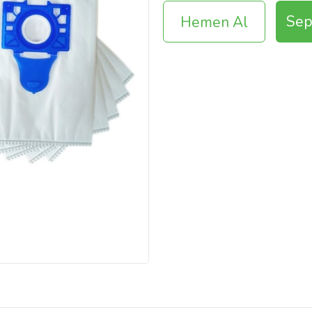
Sep
Hemen Al