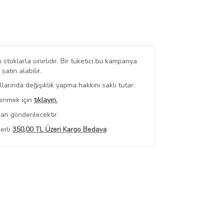
stoklarla sınırlıdır. Bir tüketici bu kampanya
tın alabilir.
arında değişiklik yapma hakkını saklı tutar.
renmek için
tıklayın.
an gönderilecektir.
erli
350,00 TL Üzeri Kargo Bedava
 Görüntüle
iyat bilgileri, satıcı tarafından