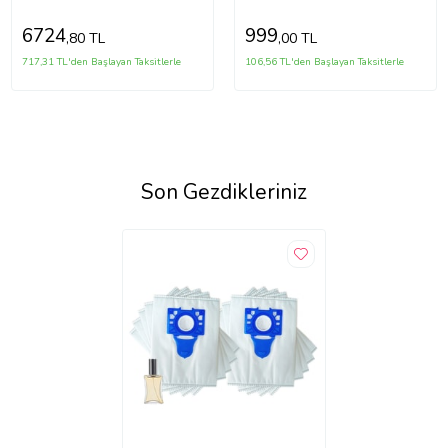
2600mah Robot Süpürge Pili
6724
999
,80 TL
,00 TL
717,31 TL'den Başlayan Taksitlerle
106,56 TL'den Başlayan Taksitlerle
Son Gezdikleriniz