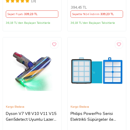
Uyumlu
(3)
394
,45 TL
Sepet Fiyatı
339
,23 TL
Sepette %14 İndirim
339
,23 TL
36,18 TL'den Başlayan Taksitlerle
36,18 TL'den Başlayan Taksitlerle
Kargo Bedava
Kargo Bedava
Dyson V7 V8 V10 V11 V15
Philips PowerPro Serisi
Gen5detect Uyumlu Lazer
Elektrikli Süpürgeler ile
Işıklı Fluffy Süpürge Başlığı
Uyumlu Filtre Seti 1x