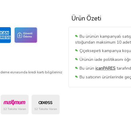
Ürün Özeti
Bu ürünün kampanyalı satışı 
stoğundan maksimum 10 adet sa
Çiçeksepeti kampanya koşull
Ürünün iade politikasını öğ
Bu ürün
icanPARES
tarafınd
deme esnasında kredi kartı bilgileriniz
Bu satıcının ürünlerinde geç
Bu Satıcının
Tüm Ürünlerini
Ürün sayfasında gördüğünüz f
belirlenmektedir.