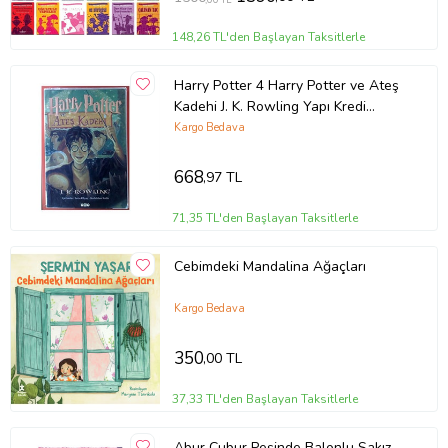
148,26 TL'den Başlayan Taksitlerle
Harry Potter 4 Harry Potter ve Ateş
Kadehi J. K. Rowling Yapı Kredi
Yayınları
Kargo Bedava
668
,97 TL
71,35 TL'den Başlayan Taksitlerle
Cebimdeki Mandalina Ağaçları
Kargo Bedava
350
,00 TL
37,33 TL'den Başlayan Taksitlerle
Abur Cubur Peşinde Balonlu Sakız