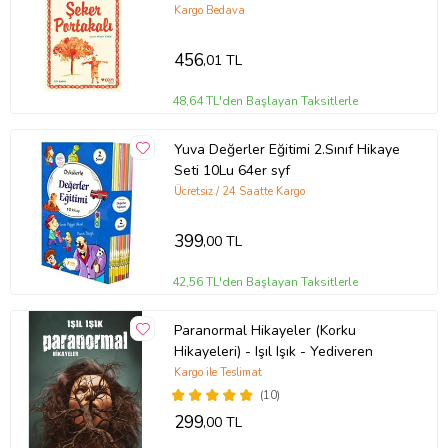
Kargo Bedava
456
,01 TL
48,64 TL'den Başlayan Taksitlerle
Yuva Değerler Eğitimi 2.Sınıf Hikaye
Seti 10Lu 64er syf
Ücretsiz / 24 Saatte Kargo
399
,00 TL
42,56 TL'den Başlayan Taksitlerle
Paranormal Hikayeler (Korku
Hikayeleri) - Işıl Işık - Yediveren
Kargo ile Teslimat
(10)
299
,00 TL