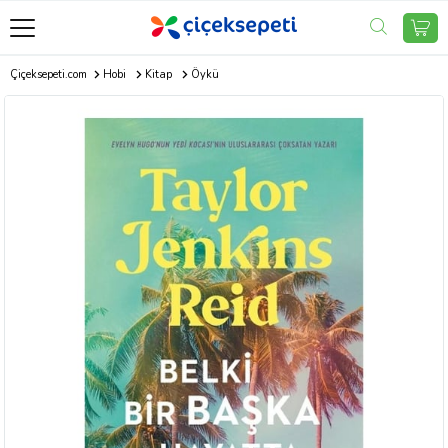
Çiçeksepeti.com
Hobi
Kitap
Öykü