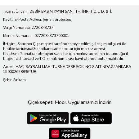
Ticaret Ünvanı: DEBİR BASIM YAYIN SAN. İTH. İHR. TİC. LTD. ŞTİ.
Kayıtlı E-Posta Adresi:
[email protected]
Vergi Numarası: 2720843737
Mersis Numarası: 0272084373700001
İletişim: Satıcının Çiçeksepeti tarafından teyit edilmiş iletişim bilgileri ile
birlikte tacir/esnaf/sanatkar olan satıcılar için merkez adresi;
tacir/esnaf/sanatkar olmayan satıcılar için merkez adresinin bulunduğu il
bilgisi, ad, soyad ve T.C. kimlik numarası kayıt altında bulunmaktadır.
Adres: HACI BAYRAM MAH. TURNADERE SOK. NO:8 ALTINDAĞ/ ANKARA
1500026788/6/TUR
Şehir: Ankara
Çiçeksepeti Mobil Uygulamamızı İndirin