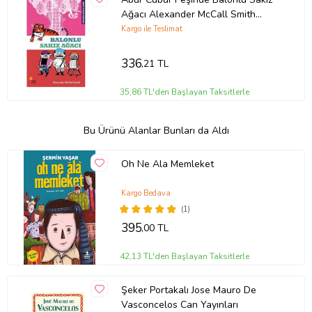
Ağacı Alexander McCall Smith
Günışığı Kitaplığı
Kargo ile Teslimat
336
,21 TL
35,86 TL'den Başlayan Taksitlerle
Bu Ürünü Alanlar Bunları da Aldı
Oh Ne Ala Memleket
Kargo Bedava
(1)
395
,00 TL
42,13 TL'den Başlayan Taksitlerle
Şeker Portakalı Jose Mauro De
Vasconcelos Can Yayınları