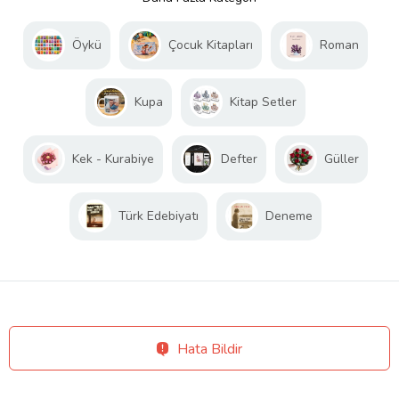
Öykü
Çocuk Kitapları
Roman
Kupa
Kitap Setler
Kek - Kurabiye
Defter
Güller
Türk Edebiyatı
Deneme
Hata Bildir