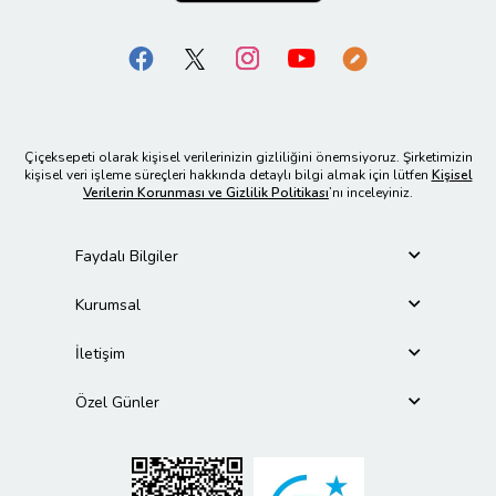
Çiçeksepeti olarak kişisel verilerinizin gizliliğini önemsiyoruz. Şirketimizin
kişisel veri işleme süreçleri hakkında detaylı bilgi almak için lütfen
Kişisel
Verilerin Korunması ve Gizlilik Politikası
’nı inceleyiniz.
Faydalı Bilgiler
Kurumsal
İletişim
Özel Günler