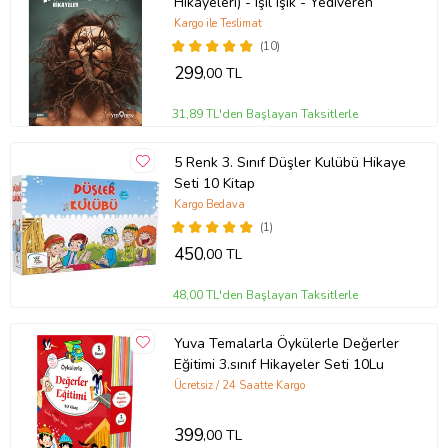
Hikayeleri) - Işıl Işık - Yediveren
Kargo ile Teslimat
Baskı Boyutu
13,50 x 21,00 cm
Baskı Sayısı
1. Baskı
(10)
Baskı Tarihi
Ekim 2022
299
,00 TL
Çevirmen
Taylor Jenkins Reid
Cilt Tipi
Ciltsiz
31,89 TL'den Başlayan Taksitlerle
Kağıt Cinsi
2. Hamur
Sayfa Sayısı
320
Yayın Dili
Türkçe
5 Renk 3. Sınıf Düşler Kulübü Hikaye
Yazar
Taylor Jenkins Reid
Seti 10 Kitap
Kargo Bedava
Ürün Kodu:
kcm81058093
(1)
450
,00 TL
48,00 TL'den Başlayan Taksitlerle
Yuva Temalarla Öykülerle Değerler
Eğitimi 3.sınıf Hikayeler Seti 10Lu
Ücretsiz / 24 Saatte Kargo
399
,00 TL