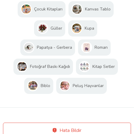
Çocuk Kitapları
Kanvas Tablo
Güller
Kupa
Papatya - Gerbera
Roman
Fotoğraf Baskı Kağıdı
Kitap Setler
Biblo
Peluş Hayvanlar
Hata Bildir