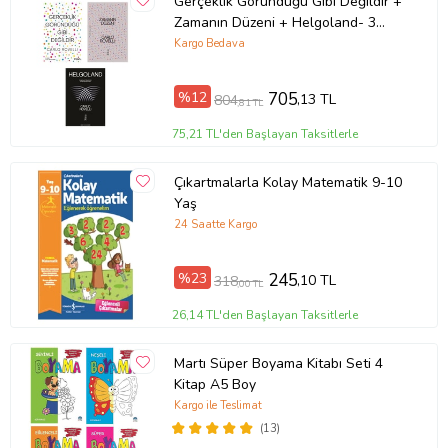
Gerçeklik Göründüğü Gibi Değildir +
Zamanın Düzeni + Helgoland- 3
Kitap Set - Iş Bankası Özel Set
Kargo Bedava
%12
705
,13 TL
804
,81 TL
75,21 TL'den Başlayan Taksitlerle
Çıkartmalarla Kolay Matematik 9-10
Yaş
24 Saatte Kargo
%23
245
,10 TL
318
,00 TL
26,14 TL'den Başlayan Taksitlerle
Martı Süper Boyama Kitabı Seti 4
Kitap A5 Boy
Kargo ile Teslimat
(13)