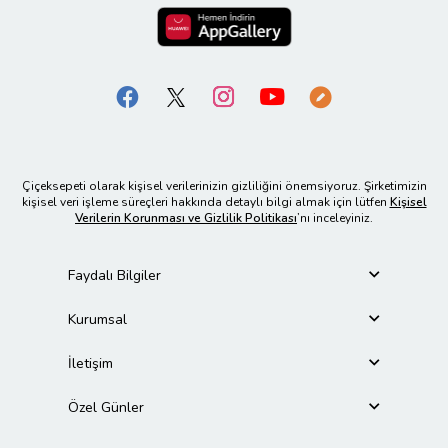
Çiçeksepeti olarak kişisel verilerinizin gizliliğini önemsiyoruz. Şirketimizin
kişisel veri işleme süreçleri hakkında detaylı bilgi almak için lütfen
Kişisel
Verilerin Korunması ve Gizlilik Politikası
’nı inceleyiniz.
Faydalı Bilgiler
Kurumsal
İletişim
Özel Günler