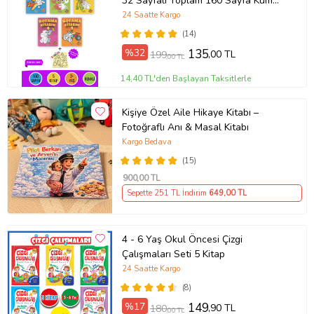
32 Sayfalı Toplam 160 Sayfa Kum
Boyama Hediyeli (Buz-Buz)
24 Saatte Kargo
(14)
%32
135
,00 TL
199
,00 TL
14,40 TL'den Başlayan Taksitlerle
Kişiye Özel Aile Hikaye Kitabı –
Fotoğraflı Anı & Masal Kitabı
Kargo Bedava
(15)
900
,00 TL
Sepette 251 TL İndirim
649
,00 TL
4 - 6 Yaş Okul Öncesi Çizgi
Çalışmaları Seti 5 Kitap
24 Saatte Kargo
(8)
%17
149
,90 TL
180
,00 TL