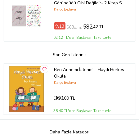
Göründüğü Gibi Değildir- 2 Kitap Set
- Iş Bankası Özel Set Zamanın
Kargo Bedava
Düzeni
%13
582
,42 TL
668
,47 TL
62,12 TL'den Başlayan Taksitlerle
Son Gezdikleriniz
Ben Annemi İsterim! - Haydi Herkes
Okula
Kargo Bedava
360
,00 TL
38,40 TL'den Başlayan Taksitlerle
Daha Fazla Kategori