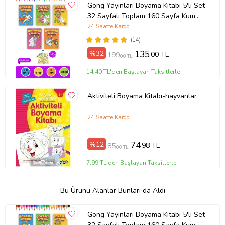
Gong Yayınları Boyama Kitabı 5'li Set
32 Sayfalı Toplam 160 Sayfa Kum
Boyama Hediyeli (Buz-Buz)
24 Saatte Kargo
(14)
%32
135
,00 TL
199
,00 TL
14,40 TL'den Başlayan Taksitlerle
Aktiviteli Boyama Kitabı-hayvanlar
24 Saatte Kargo
%12
74
,98 TL
85
,00 TL
7,99 TL'den Başlayan Taksitlerle
Bu Ürünü Alanlar Bunları da Aldı
Gong Yayınları Boyama Kitabı 5'li Set