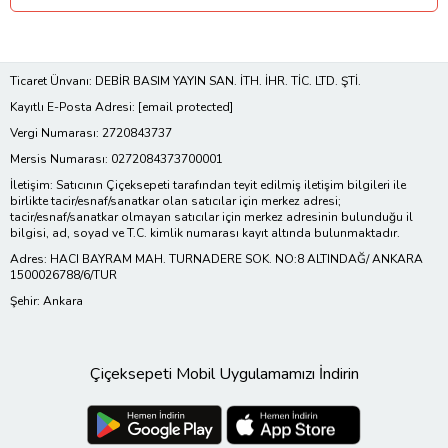
Ticaret Ünvanı: DEBİR BASIM YAYIN SAN. İTH. İHR. TİC. LTD. ŞTİ.
Kayıtlı E-Posta Adresi:
[email protected]
Vergi Numarası: 2720843737
Mersis Numarası: 0272084373700001
İletişim: Satıcının Çiçeksepeti tarafından teyit edilmiş iletişim bilgileri ile
birlikte tacir/esnaf/sanatkar olan satıcılar için merkez adresi;
tacir/esnaf/sanatkar olmayan satıcılar için merkez adresinin bulunduğu il
bilgisi, ad, soyad ve T.C. kimlik numarası kayıt altında bulunmaktadır.
Adres: HACI BAYRAM MAH. TURNADERE SOK. NO:8 ALTINDAĞ/ ANKARA
1500026788/6/TUR
Şehir: Ankara
Çiçeksepeti Mobil Uygulamamızı İndirin