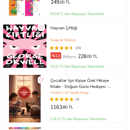
249
,00 TL
26,56 TL'den Başlayan Taksitlerle
Hayvan Çiftliği
Kargo ile Teslimat
(36)
%12
228
,00 TL
260
,00 TL
24,32 TL'den Başlayan Taksitlerle
Çocuklar İçin Kişiye Özel Hikaye
Kitabı - Doğum Günü Hediyesi -
Okuma Hediyesi
Ücretsiz / 24 Saatte Kargo
(4)
1163
,80 TL
124,13 TL'den Başlayan Taksitlerle