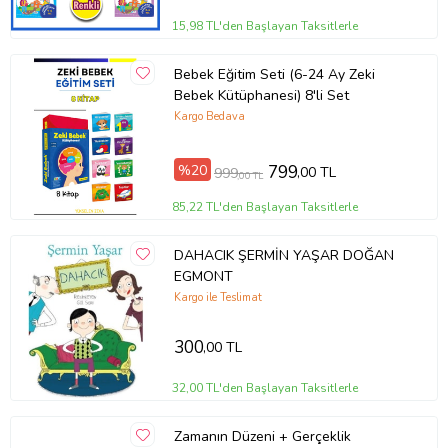
15,98 TL'den Başlayan Taksitlerle
Bebek Eğitim Seti (6-24 Ay Zeki
Bebek Kütüphanesi) 8'li Set
Kargo Bedava
%20
799
,00 TL
999
,00 TL
85,22 TL'den Başlayan Taksitlerle
DAHACIK ŞERMİN YAŞAR DOĞAN
EGMONT
Kargo ile Teslimat
300
,00 TL
32,00 TL'den Başlayan Taksitlerle
Zamanın Düzeni + Gerçeklik