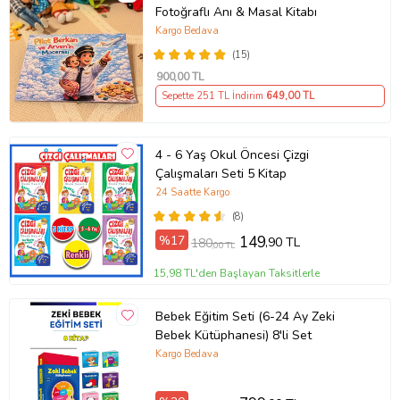
Fotoğraflı Anı & Masal Kitabı
Kargo Bedava
(15)
900
,00 TL
Sepette 251 TL İndirim
649
,00 TL
4 - 6 Yaş Okul Öncesi Çizgi
Çalışmaları Seti 5 Kitap
24 Saatte Kargo
(8)
%17
149
,90 TL
180
,00 TL
Tanıtım Metni
15,98 TL'den Başlayan Taksitlerle
Baskı Boyutu
15,00 x 21,00 cm
Baskı Sayısı
1. Baskı
Bebek Eğitim Seti (6-24 Ay Zeki
Baskı Tarihi
2019
Bebek Kütüphanesi) 8'li Set
Çevirmen
Nicoletta Costa
Kargo Bedava
Cilt Tipi
Ciltsiz
Kağıt Cinsi
2. Hamur
Sayfa Sayısı
40