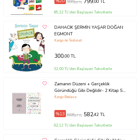
%20
799
,00 TL
999
,00 TL
Yayın Dili
Türkçe
Yazar
Nicoletta Costa
85,22 TL'den Başlayan Taksitlerle
Ürün Kodu:
kcm67510838
DAHACIK ŞERMİN YAŞAR DOĞAN
EGMONT
Kargo ile Teslimat
300
,00 TL
32,00 TL'den Başlayan Taksitlerle
Zamanın Düzeni + Gerçeklik
Göründüğü Gibi Değildir- 2 Kitap Set
- Iş Bankası Özel Set Zamanın
Kargo Bedava
Düzeni
%13
582
,42 TL
668
,47 TL
62,12 TL'den Başlayan Taksitlerle