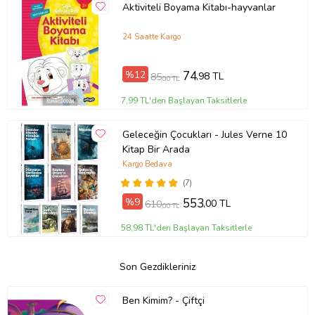
Aktiviteli Boyama Kitabı-hayvanlar
24 Saatte Kargo
%12
74
,98 TL
85
,00 TL
7,99 TL'den Başlayan Taksitlerle
Geleceğin Çocukları - Jules Verne 10
Kitap Bir Arada
Kargo Bedava
(7)
%9
553
,00 TL
610
,00 TL
58,98 TL'den Başlayan Taksitlerle
Son Gezdikleriniz
Ben Kimim? - Çiftçi