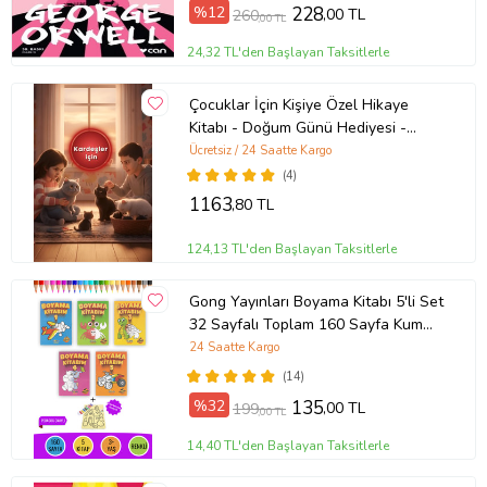
%12
228
,00 TL
260
,00 TL
24,32 TL'den Başlayan Taksitlerle
Çocuklar İçin Kişiye Özel Hikaye
Kitabı - Doğum Günü Hediyesi -
Okuma Hediyesi
Ücretsiz / 24 Saatte Kargo
(4)
1163
,80 TL
124,13 TL'den Başlayan Taksitlerle
Gong Yayınları Boyama Kitabı 5'li Set
32 Sayfalı Toplam 160 Sayfa Kum
Boyama Hediyeli (Buz-Buz)
24 Saatte Kargo
(14)
%32
135
,00 TL
199
,00 TL
14,40 TL'den Başlayan Taksitlerle