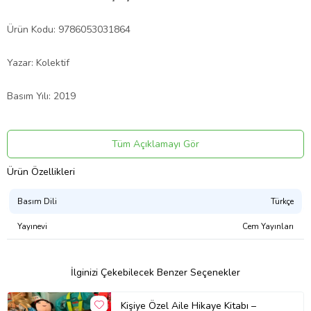
Ürün Kodu: 9786053031864
Yazar: Kolektif
Basım Yılı: 2019
Kapak Türü: Karton Kapak
Tüm Açıklamayı Gör
Sayfa Sayısı: 10
Ürün Özellikleri
Kağıt Cinsi: Kitap Kağıdı
Basım Dili
Türkçe
Yayınevi
Cem Yayınları
Çevirmen:
Ürün Kodu:
kcm79469610
İlginizi Çekebilecek Benzer Seçenekler
Kişiye Özel Aile Hikaye Kitabı –