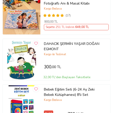
Fotoğraflı Anı & Masal Kitabı
Kargo Bedava
(17)
900
,00 TL
Sepette 251 TL İndirim
649
,00 TL
DAHACIK ŞERMİN YAŞAR DOĞAN
EGMONT
Kargo ile Teslimat
300
,00 TL
32,00 TL'den Başlayan Taksitlerle
Bebek Eğitim Seti (6-24 Ay Zeki
Bebek Kütüphanesi) 8'li Set
Kargo Bedava