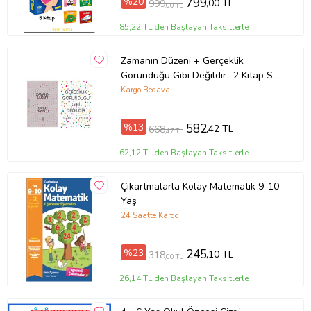
%20
799
,00 TL
999
,00 TL
85,22 TL'den Başlayan Taksitlerle
Zamanın Düzeni + Gerçeklik
Göründüğü Gibi Değildir- 2 Kitap Set
- Iş Bankası Özel Set Zamanın
Kargo Bedava
Düzeni
%13
582
,42 TL
668
,47 TL
62,12 TL'den Başlayan Taksitlerle
Çıkartmalarla Kolay Matematik 9-10
Yaş
24 Saatte Kargo
%23
245
,10 TL
318
,00 TL
26,14 TL'den Başlayan Taksitlerle