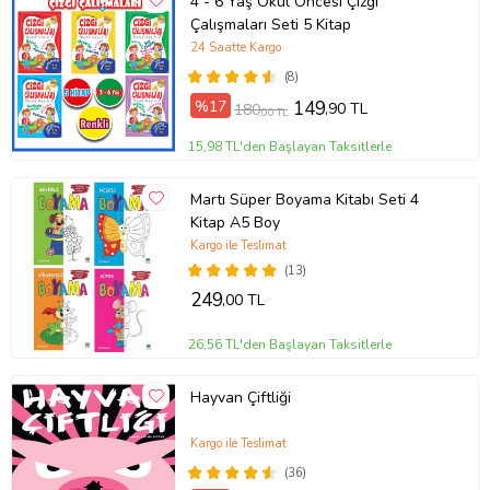
4 - 6 Yaş Okul Öncesi Çizgi
Çalışmaları Seti 5 Kitap
24 Saatte Kargo
(8)
%17
149
,90 TL
180
,00 TL
15,98 TL'den Başlayan Taksitlerle
Martı Süper Boyama Kitabı Seti 4
Kitap A5 Boy
Kargo ile Teslimat
(13)
249
,00 TL
26,56 TL'den Başlayan Taksitlerle
Hayvan Çiftliği
Kargo ile Teslimat
(36)