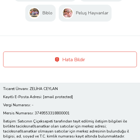
Biblo
Peluş Hayvanlar
Hata Bildir
Ticaret Ünvanı: ZELİHA CEYLAN
Kayıtlı E-Posta Adresi:
[email protected]
Vergi Numarası: -
Mersis Numarası: 3749553318800001
İletişim: Satıcının Çiçeksepeti tarafından teyit edilmiş iletişim bilgileri ile
birlikte tacir/esnaf/sanatkar olan satıcılar için merkez adresi;
tacir/esnaf/sanatkar olmayan satıcılar için merkez adresinin bulunduğu il
bilgisi, ad, soyad ve T.C. kimlik numarası kayıt altında bulunmaktadır.