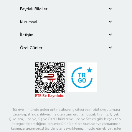
Faydalı Bilgiler
Kurumsal
İletişim
Özel Günler
Türkiye’nin önde gelen online alışveriş sitesi ve mobil uygulaması
Çiçeksepeti’nde, ihtiyacınız olan tüm ürünleri bulabilirsiniz. Çiçek,
Çikolata, Hediye, Kişiye Özel Ürünler ve Hediye Setleri gibi birçok farklı
kategoride aradığınız binlerce ürünü sizlere sunuyor ve zamanında
kapınıza getiriyoruz! Siz de ister sevdiklerinizi mutlu etmek için, ister