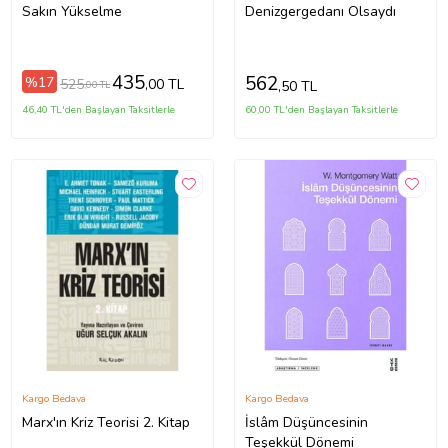
Sakın Yükselme
Denizgergedanı Olsaydı
435
562
%17
525
,00 TL
,50 TL
,00 TL
46,40 TL'den Başlayan Taksitlerle
60,00 TL'den Başlayan Taksitlerle
Kargo Bedava
Kargo Bedava
Marx'ın Kriz Teorisi 2. Kitap
İslâm Düşüncesinin
Teşekkül Dönemi