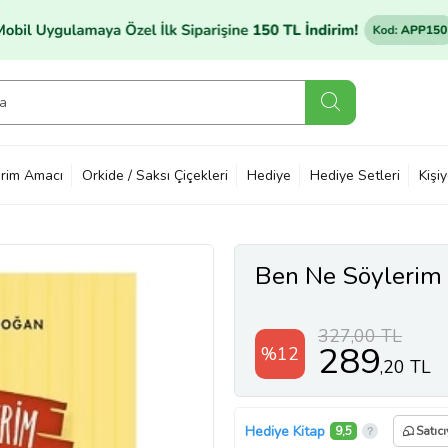
rim Amacı
Orkide / Saksı Çiçekleri
Hediye
Hediye Setleri
Kişi
Ben Ne Söylerim
327,00 TL
289
%12
,20 TL
Hediye Kitap
9,5
Satıc