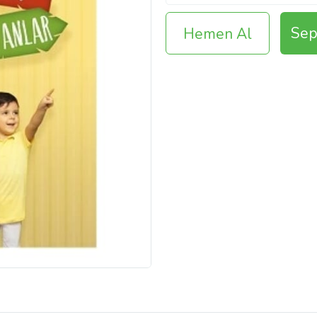
Sep
Hemen Al