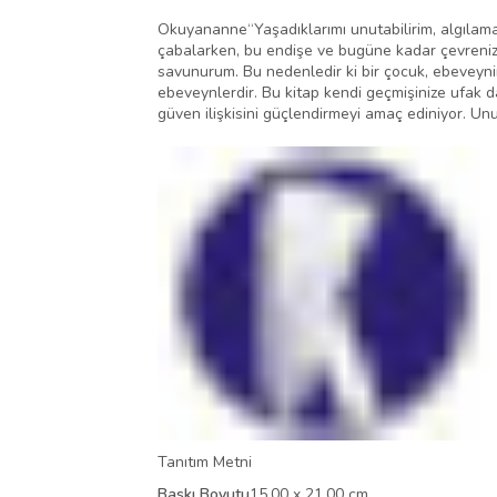
Okuyananne“Yaşadıklarımı unutabilirim, algılama
çabalarken, bu endişe ve bugüne kadar çevrenizd
savunurum. Bu nedenledir ki bir çocuk, ebeveyn
ebeveynlerdir. Bu kitap kendi geçmişinize ufak d
güven ilişkisini güçlendirmeyi amaç ediniyor. Un
Tanıtım Metni
Baskı Boyutu
15,00 x 21,00 cm