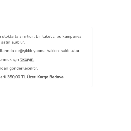
stoklarla sınırlıdır. Bir tüketici bu kampanya
tın alabilir.
arında değişiklik yapma hakkını saklı tutar.
renmek için
tıklayın.
ndan gönderilecektir.
erli
350,00 TL Üzeri Kargo Bedava
 Görüntüle
iyat bilgileri, satıcı tarafından