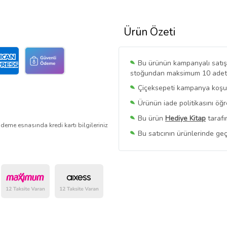
Ürün Özeti
Bu ürünün kampanyalı satışı 
stoğundan maksimum 10 adet sa
Çiçeksepeti kampanya koşull
Ürünün iade politikasını öğ
Bu ürün
Hediye Kitap
tarafı
deme esnasında kredi kartı bilgileriniz
Bu satıcının ürünlerinde geç
Bu Satıcının
Tüm Ürünlerini
Ürün sayfasında gördüğünüz f
belirlenmektedir.