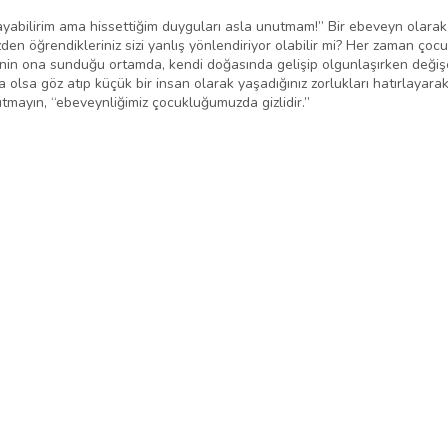
yabilirim ama hissettiğim duyguları asla unutmam!” Bir ebeveyn olarak
en öğrendikleriniz sizi yanlış yönlendiriyor olabilir mi? Her zaman çoc
inin ona sunduğu ortamda, kendi doğasında gelişip olgunlaşırken değ
a olsa göz atıp küçük bir insan olarak yaşadığınız zorlukları hatırlayar
utmayın, “ebeveynliğimiz çocukluğumuzda gizlidir.”