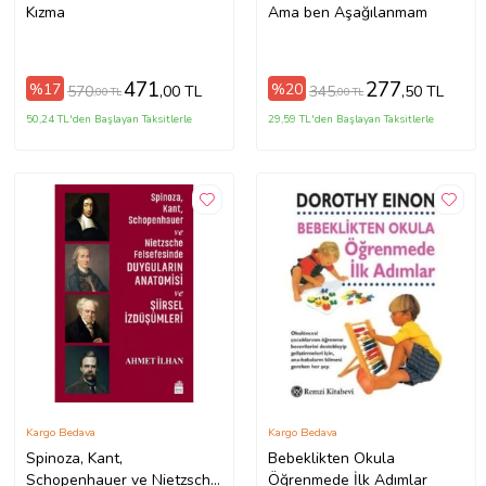
Kızma
Ama ben Aşağılanmam
471
277
%17
%20
570
345
,00 TL
,50 TL
,00 TL
,00 TL
50,24 TL'den Başlayan Taksitlerle
29,59 TL'den Başlayan Taksitlerle
Kargo Bedava
Kargo Bedava
Spinoza, Kant,
Bebeklikten Okula
Schopenhauer ve Nietzsche
Öğrenmede İlk Adımlar