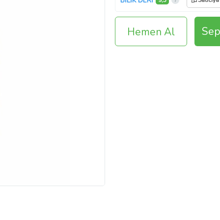
BİLİK DERİ
9,3
Satıcıya
Sep
Hemen Al