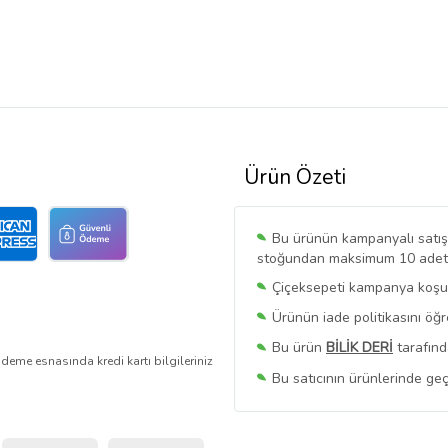
Ürün Özeti
Bu ürünün kampanyalı satışı 
stoğundan maksimum 10 adet sa
Çiçeksepeti kampanya koşull
Ürünün iade politikasını öğ
Bu ürün
BİLİK DERİ
tarafınd
deme esnasında kredi kartı bilgileriniz
Bu satıcının ürünlerinde geç
Bu Satıcının
Tüm Ürünlerini
Ürün sayfasında gördüğünüz f