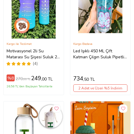
Kargo ile Teslimat
Kargo Bedava
Motivasyonel 2li Su
Led Işıklı 450 ML Çift
Matarası Su Şişesi Suluk 2
Katman Çılgın Suluk Pipetli
Lt 900ml Yavrulu Spor
Buzlu Cam Görünümlü Mavi
(4)
Salonu Su Şişesi (Mavi)
2093
249
734
%8
270
,00 TL
,50 TL
,00 TL
26,56 TL'den Başlayan Taksitlerle
2 Adet ve Üzeri %5 İndirim