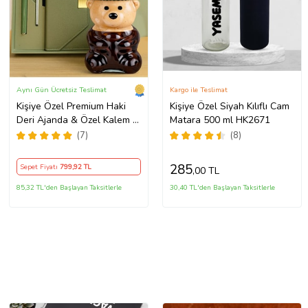
Aynı Gün Ücretsiz Teslimat
Kargo ile Teslimat
Kişiye Özel Premium Haki
Kişiye Özel Siyah Kılıflı Cam
Deri Ajanda & Özel Kalem &
Matara 500 ml HK2671
Şapkalı Ayıcık Pipetli Bardak
(7)
(8)
285
Sepet Fiyatı
799
,92 TL
,00 TL
85,32 TL'den Başlayan Taksitlerle
30,40 TL'den Başlayan Taksitlerle