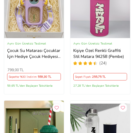
Aynı Gün Ücretsiz Teslimat
Aynı Gün Ücretsiz Teslimat
Çocuk Su Matarası Çocuklar
Kişiye Özel Renkli Graffiti
İçin Hediye Çocuk Hediyesi
Stil Matara 94258 (Pembe)
(Mor) AYN34
(24)
799
,00 TL
Sepette %30 İndirim
559
,30 TL
Sepet Fiyatı
255
,75 TL
59,65 TL'den Başlayan Taksitlerle
27,28 TL'den Başlayan Taksitlerle