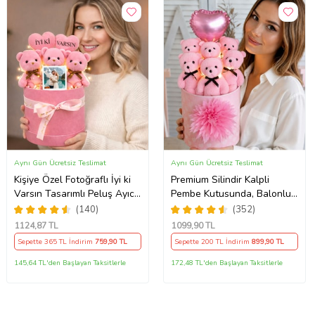
Aynı Gün Ücretsiz Teslimat
Aynı Gün Ücretsiz Teslimat
Kişiye Özel Fotoğraflı İyi ki
Premium Silindir Kalpli
Varsın Tasarımlı Peluş Ayıcık
Pembe Kutusunda, Balonlu
Buketi (Pembe)
LED Işıklı 6’lı Pembe Ayıcık
(140)
(352)
Buketi Arkadaşa Sevgiliye
1124
,87 TL
1099
,90 TL
Hediye
Sepette 365 TL İndirim
759
,90 TL
Sepette 200 TL İndirim
899
,90 TL
145,64 TL'den Başlayan Taksitlerle
172,48 TL'den Başlayan Taksitlerle