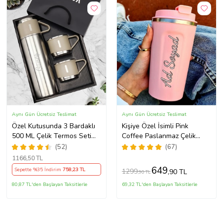
Aynı Gün Ücretsiz Teslimat
Aynı Gün Ücretsiz Teslimat
Özel Kutusunda 3 Bardaklı
Kişiye Özel İsimli Pink
500 ML Çelik Termos Seti
Coffee Paslanmaz Çelik
(Gümüş)
Pembe Termos Bardak
(52)
(67)
1166
,50 TL
649
Sepette %35 İndirim
758
,23 TL
1299
,90 TL
,90 TL
80,87 TL'den Başlayan Taksitlerle
69,32 TL'den Başlayan Taksitlerle