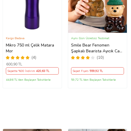
Kargo Bedava
Aynı Gün Ücretsiz Teslimat
Mikro 750 ml Çelik Matara
Smile Bear Fenomen
Mor
Şapkalı Bearista Ayıcık Cam
Pipetli 2'Li Bardak Suluk
(4)
(10)
600
,90 TL
Sepette %30 İndirim
420
,63 TL
Sepet Fiyatı
559
,92 TL
44,86 TL'den Başlayan Taksitlerle
59,72 TL'den Başlayan Taksitlerle