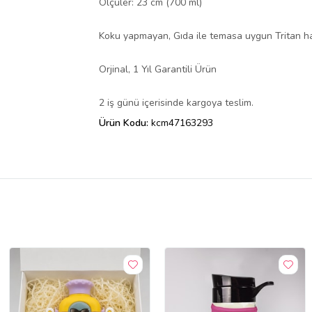
Ölçüler: 23 cm (700 ml)
Koku yapmayan, Gıda ile temasa uygun Tritan ham
Orjinal, 1 Yıl Garantili Ürün
2 iş günü içerisinde kargoya teslim.
Ürün Kodu:
kcm47163293