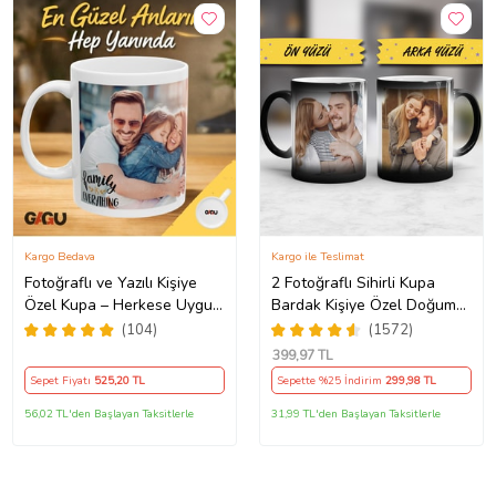
Kargo Bedava
Kargo ile Teslimat
Fotoğraflı ve Yazılı Kişiye
2 Fotoğraflı Sihirli Kupa
Özel Kupa – Herkese Uygun
Bardak Kişiye Özel Doğum
Anlamlı Hediye Porselen
Günü Hediyesi Sevgiliye
(104)
(1572)
Baskılı Kupa (Beyaz)
Hediye Anneye Babaya
399
,97 TL
Ablaya Abiye Kız Erkek
Sepet Fiyatı
525
,20 TL
Sepette %25 İndirim
299
,98 TL
Kardeşe Arkadaşa Resimli
Günü Yıl Dönümü Hediyesi
56,02 TL'den Başlayan Taksitlerle
31,99 TL'den Başlayan Taksitlerle