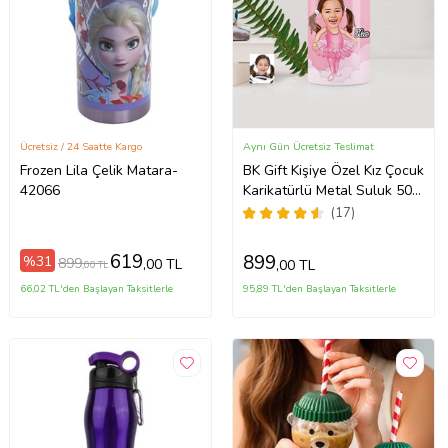
Ücretsiz / 24 Saatte Kargo
Aynı Gün Ücretsiz Teslimat
Frozen Lila Çelik Matara-
BK Gift Kişiye Özel Kız Çocuk
42066
Karikatürlü Metal Suluk 500
Ml
(17)
619
899
%31
899
,00 TL
,00 TL
,00 TL
66,02 TL'den Başlayan Taksitlerle
95,89 TL'den Başlayan Taksitlerle