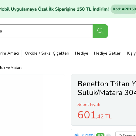
rim Amacı
Orkide / Saksı Çiçekleri
Hediye
Hediye Setleri
Kişi
luk ve Matara
Benetton Tritan Y
Suluk/Matara 30
Sepet Fiyatı
601
,42 TL