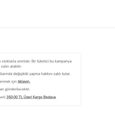
stoklarla sınırlıdır. Bir tüketici bu kampanya
tın alabilir.
arında değişiklik yapma hakkını saklı tutar.
renmek için
tıklayın.
an gönderilecektir.
erli
350,00 TL Üzeri Kargo Bedava
 Görüntüle
iyat bilgileri, satıcı tarafından