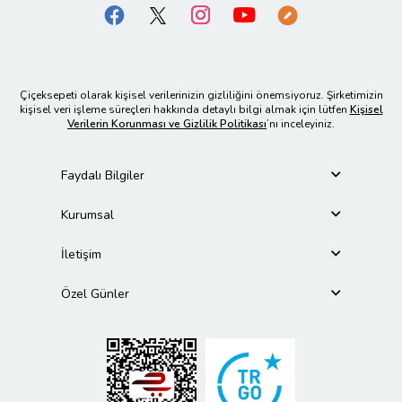
Çiçeksepeti olarak kişisel verilerinizin gizliliğini önemsiyoruz. Şirketimizin
kişisel veri işleme süreçleri hakkında detaylı bilgi almak için lütfen
Kişisel
Verilerin Korunması ve Gizlilik Politikası
’nı inceleyiniz.
Faydalı Bilgiler
Kurumsal
İletişim
Özel Günler