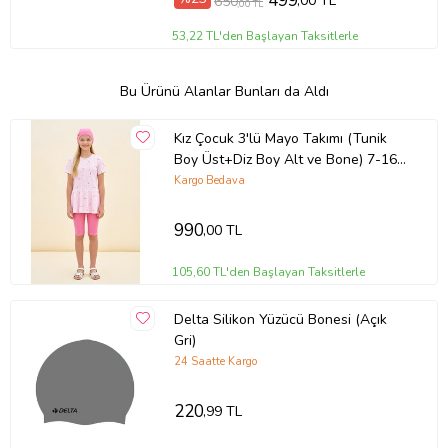
499
,00 TL
650
,00 TL
53,22 TL'den Başlayan Taksitlerle
Bu Ürünü Alanlar Bunları da Aldı
Kız Çocuk 3'lü Mayo Takımı (Tunik
Boy Üst+Diz Boy Alt ve Bone) 7-16
Yaş 12601B MODANINO (Pembe-
Kargo Bedava
Fuşya)
990
,00 TL
105,60 TL'den Başlayan Taksitlerle
Delta Silikon Yüzücü Bonesi (Açık
Gri)
24 Saatte Kargo
220
,99 TL