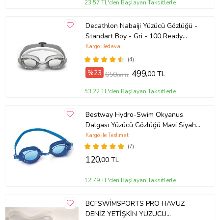
23,57 TL'den Başlayan Taksitlerle
Decathlon Nabaiji Yüzücü Gözlüğü -
Standart Boy - Gri - 100 Ready
BUĞU YAPMAZ ORJİNAL
Kargo Bedava
(4)
%23
499
,00 TL
650
,00 TL
53,22 TL'den Başlayan Taksitlerle
Bestway Hydro-Swim Okyanus
Dalgası Yüzücü Gözlüğü Mavi Siyah
Pembe (Mavi)
Kargo ile Teslimat
(7)
120
,00 TL
12,79 TL'den Başlayan Taksitlerle
BCFSWİMSPORTS PRO HAVUZ
DENİZ YETİŞKİN YÜZÜCÜ