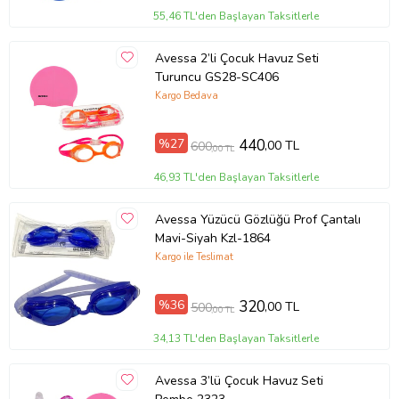
55,46 TL'den Başlayan Taksitlerle
Avessa 2’li Çocuk Havuz Seti
Turuncu GS28-SC406
Kargo Bedava
%27
440
,00 TL
600
,00 TL
46,93 TL'den Başlayan Taksitlerle
Avessa Yüzücü Gözlüğü Prof Çantalı
Mavi-Siyah Kzl-1864
Kargo ile Teslimat
%36
320
,00 TL
500
,00 TL
34,13 TL'den Başlayan Taksitlerle
Avessa 3’lü Çocuk Havuz Seti