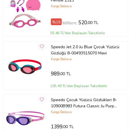
Pembe 2323
Kargo Bedava
%16
520
,00 TL
620
,00 TL
55,46 TL'den Başlayan Taksitlerle
Speedo Jet 2.0 Ju Blue Çocuk Yüzücü
Gözlüğü 8-00493515070 Mavi
Kargo Bedava
989
,00 TL
105,49 TL'den Başlayan Taksitlerle
Speedo Çocuk Yüzücü Gözlükleri 8-
10900B983 Futura Classic Ju Purp
Pink (Mor-Pembe)
Kargo Bedava
1399
,00 TL