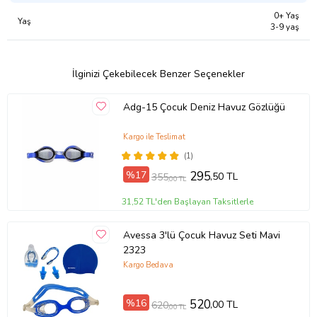
0+ Yaş
Yaş
3-9 yaş
İlginizi Çekebilecek Benzer Seçenekler
Adg-15 Çocuk Deniz Havuz Gözlüğü
Kargo ile Teslimat
(1)
%17
295
,50 TL
355
,00 TL
31,52 TL'den Başlayan Taksitlerle
Avessa 3'lü Çocuk Havuz Seti Mavi
2323
Kargo Bedava
%16
520
,00 TL
620
,00 TL