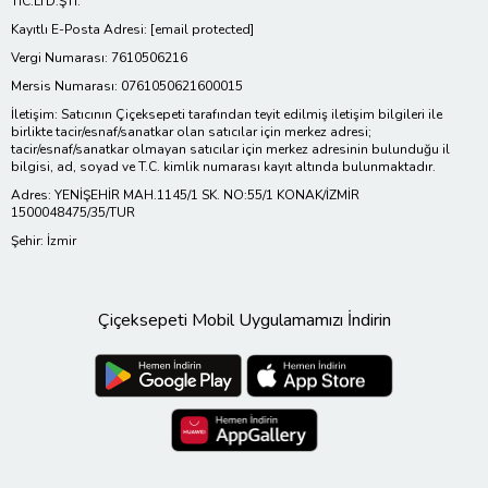
TİC.LTD.ŞTİ.
Kayıtlı E-Posta Adresi:
[email protected]
Vergi Numarası: 7610506216
Mersis Numarası: 0761050621600015
İletişim: Satıcının Çiçeksepeti tarafından teyit edilmiş iletişim bilgileri ile
birlikte tacir/esnaf/sanatkar olan satıcılar için merkez adresi;
tacir/esnaf/sanatkar olmayan satıcılar için merkez adresinin bulunduğu il
bilgisi, ad, soyad ve T.C. kimlik numarası kayıt altında bulunmaktadır.
Adres: YENİŞEHİR MAH.1145/1 SK. NO:55/1 KONAK/İZMİR
1500048475/35/TUR
Şehir: İzmir
Çiçeksepeti Mobil Uygulamamızı İndirin