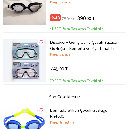
GÖZLÜĞÜ (Siyah)
Kargo Bedava
%48
390
,00 TL
750
,00 TL
41,60 TL'den Başlayan Taksitlerle
Discovery Geniş Camlı Çocuk Yüzücü
Gözlüğü – Konforlu ve Ayarlanabilir
Deniz Gözlüğü
Kargo Bedava
749
,90 TL
79,98 TL'den Başlayan Taksitlerle
Son Gezdikleriniz
Bermuda Slikon Çocuk Gözlüğü
Rh4600
Kargo ile Teslimat