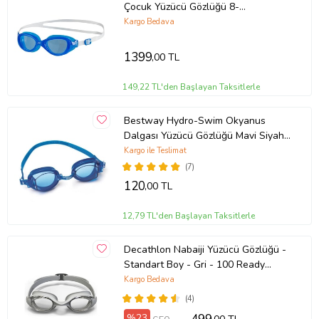
Çocuk Yüzücü Gözlüğü 8-
10900B975 Mavi
Kargo Bedava
1399
,00 TL
149,22 TL'den Başlayan Taksitlerle
Bestway Hydro-Swim Okyanus
Dalgası Yüzücü Gözlüğü Mavi Siyah
Pembe (Mavi)
Kargo ile Teslimat
(7)
120
,00 TL
12,79 TL'den Başlayan Taksitlerle
Decathlon Nabaiji Yüzücü Gözlüğü -
Standart Boy - Gri - 100 Ready
BUĞU YAPMAZ ORJİNAL
Kargo Bedava
(4)
%23