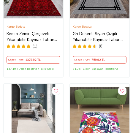
Kargo Bedava
Kargo Bedava
Kırmızı Zemin Çerçeveli
Gri Desenli Siyah Çizgili
Yıkanabilir Kaymaz Taban
Yıkanabilir Kaymaz Taban
Leke Tutmaz Modern Salon
Leke Tutmaz Modern Salon
(1)
(8)
Halısı ve Yolluk (Koyu
Halısı ve Yolluk
Kırmızı)
Sepet Fiyatı
1379
,92 TL
Sepet Fiyatı
759
,92 TL
147,19 TL'den Başlayan Taksitlerle
81,05 TL'den Başlayan Taksitlerle