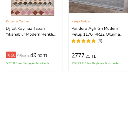
Kargo ile Teslimat
Kargo Bedava
Dijital Kaymaz Taban
Pandora Açık Gri Modern
Yıkanabilir Modern Renkli
Peluş 1176_RR22 Oturma
Salon Halısı Mutfak Halısı
Odası ve Salon Halısı
(3)
Yolluk ND-HT-1342 (Çok
Renkli)
49
2777
%50
98
,00 TL
,21 TL
,00 TL
5,22 TL'den Başlayan Taksitlerle
296,23 TL'den Başlayan Taksitlerle