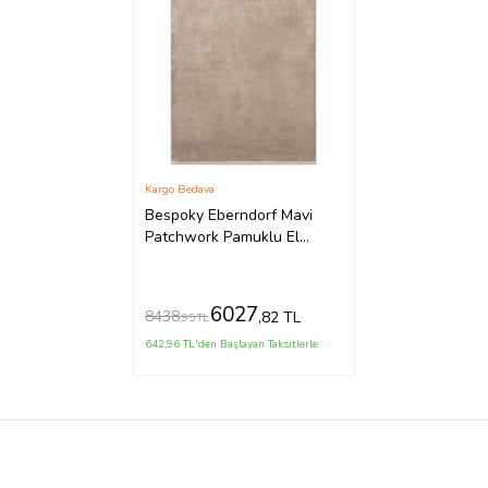
Kargo Bedava
Bespoky Eberndorf Mavi
Patchwork Pamuklu El
Dokuması Alan Halısı
6027
8438
,82 TL
,95 TL
642,96 TL'den Başlayan Taksitlerle