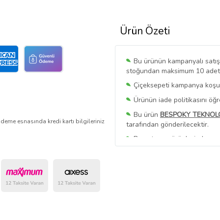
Ürün Özeti
Bu ürünün kampanyalı satışı 
stoğundan maksimum 10 adet sa
Çiçeksepeti kampanya koşull
Ürünün iade politikasını öğ
Bu ürün
BESPOKY TEKNOLOJ
deme esnasında kredi kartı bilgileriniz
tarafından gönderilecektir.
Bu satıcının ürünlerinde geç
Bu Satıcının
Tüm Ürünlerini
Ürün sayfasında gördüğünüz f
belirlenmektedir.