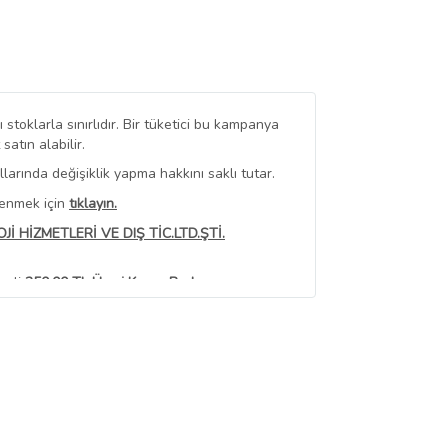
stoklarla sınırlıdır. Bir tüketici bu kampanya
tın alabilir.
arında değişiklik yapma hakkını saklı tutar.
renmek için
tıklayın.
İ HİZMETLERİ VE DIŞ TİC.LTD.ŞTİ.
erli
350,00 TL Üzeri Kargo Bedava
 Görüntüle
iyat bilgileri, satıcı tarafından