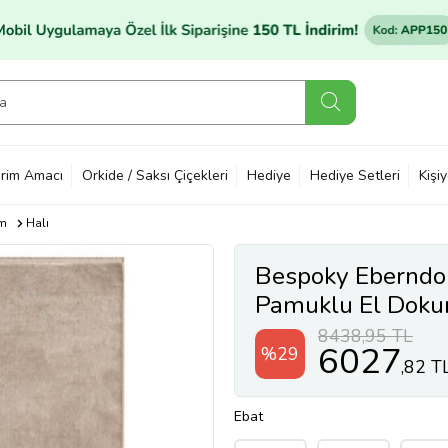
rim Amacı
Orkide / Saksı Çiçekleri
Hediye
Hediye Setleri
Kişi
im
Halı
Bespoky Eberndo
Pamuklu El Dokum
8438,95 TL
6027
%29
,82 T
Ebat