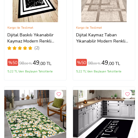
Kargo ile Teslimat
Kargo ile Teslimat
Dijital Baskılı Yıkanabilir
Dijital Kaymaz Taban
Kaymaz Modern Renkli
Yıkanabilir Modern Renkli
Salon Halısı Mutfak Halısı
Salon Halısı Mutfak Halısı
(2)
Yolluk ND-HY-963 (Siyah)
Yolluk ND-HT-94
(Kahverengi)
49
49
%50
%50
98
98
,00 TL
,00 TL
,00 TL
,00 TL
5,22 TL'den Başlayan Taksitlerle
5,22 TL'den Başlayan Taksitlerle