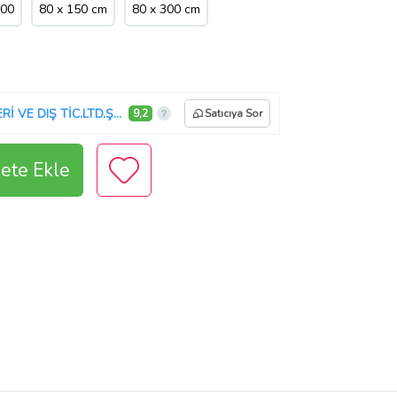
400
80 x 150 cm
80 x 300 cm
BESPOKY TEKNOLOJİ HİZMETLERİ VE DIŞ TİC.LTD.ŞTİ.
9,2
Satıcıya Sor
ete Ekle