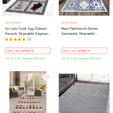
Kargo Bedava
Kargo Bedava
Gri Lets Cook Aşçı Eldiven
Mavi Patchwork Desen
Desenli Yıkanabilir Kaymaz
Geometrik Yıkanabilir
Taban Leke Tutmaz Modern
Kaymaz Taban Leke Tutmaz
(3)
Mutfak Halısı
Modern Salon Halısı ve
Yolluk (Beyaz)
Sepet Fiyatı
1379
,92 TL
Sepet Fiyatı
1379
,92 TL
147,19 TL'den Başlayan Taksitlerle
147,19 TL'den Başlayan Taksitlerle