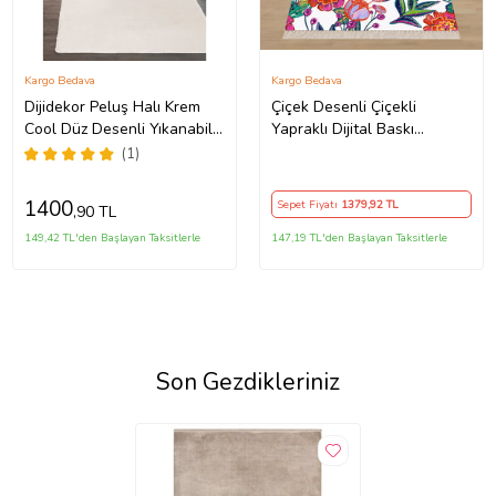
Kargo Bedava
Kargo Bedava
Dijidekor Peluş Halı Krem
Çiçek Desenli Çiçekli
Cool Düz Desenli Yıkanabilir
Yapraklı Dijital Baskı
Post Yolluk Kilim Salon
Yıkanabilir Kaymaz Taban
(1)
Halısı Modelleri
Modern Salon ve Hol Halısı
(Çok Renkli)
1400
Sepet Fiyatı
1379
,92 TL
,90 TL
149,42 TL'den Başlayan Taksitlerle
147,19 TL'den Başlayan Taksitlerle
Son Gezdikleriniz