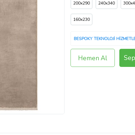
200x290
240x340
300x
160x230
Sep
Hemen Al