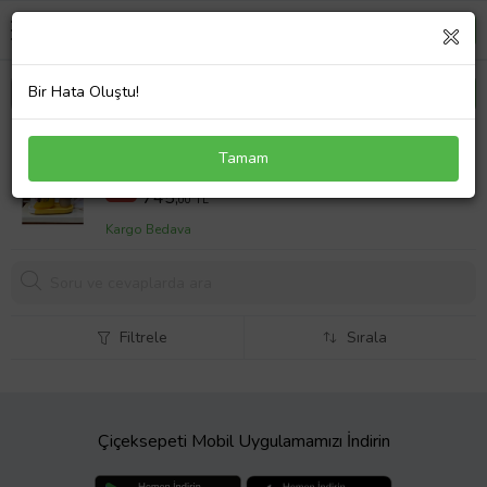
Bir Hata Oluştu!
Best Friends Temalı Not Tutacağı + Kalemlik +
Tamam
Organizer tabak Ofis Seti Hediyelik
1100,00 TL
%32
745,
00 TL
Kargo Bedava
Filtrele
Sırala
Çiçeksepeti Mobil Uygulamamızı İndirin