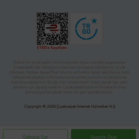
Türkiye’nin önde gelen online alışveriş sitesi ve mobil uygulaması
Çiçeksepeti’nde, ihtiyacınız olan tüm ürünleri bulabilirsiniz. Çiçek,
Çikolata, Hediye, Kişiye Özel Ürünler ve Hediye Setleri gibi birçok farklı
kategoride aradığınız binlerce ürünü sizlere sunuyor ve zamanında
kapınıza getiriyoruz! Siz de ister sevdiklerinizi mutlu etmek için, ister
kendiniz için sipariş verebilir; Çiçeksepeti Extra’nın fırsatlarla dolu
dünyasıyla tanışarak mutlu bir gün geçirebilirsiniz.
Copyright © 2026 Çiçeksepeti İnternet Hizmetleri A.Ş
Satıcıya Sor
Sepete Ekle