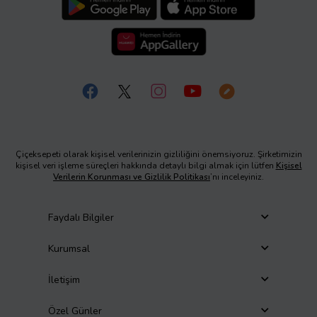
Çiçeksepeti olarak kişisel verilerinizin gizliliğini önemsiyoruz. Şirketimizin
kişisel veri işleme süreçleri hakkında detaylı bilgi almak için lütfen
Kişisel
Verilerin Korunması ve Gizlilik Politikası
’nı inceleyiniz.
Faydalı Bilgiler
Kurumsal
İletişim
Özel Günler