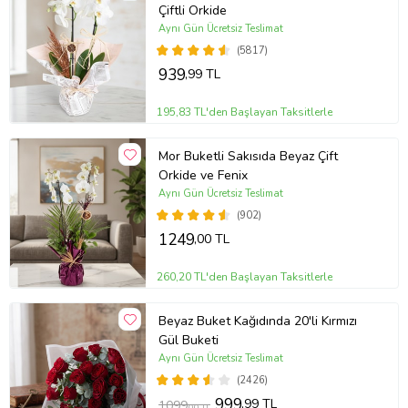
Çiftli Orkide
Not:
Pembe papatyalarda ton farkı görülebilir.
Aynı Gün Ücretsiz Teslimat
Ürün Kodu:
vbt1428
(5817)
939
,99 TL
195,83 TL'den Başlayan Taksitlerle
Mor Buketli Sakısıda Beyaz Çift
Orkide ve Fenix
Aynı Gün Ücretsiz Teslimat
(902)
1249
,00 TL
260,20 TL'den Başlayan Taksitlerle
Beyaz Buket Kağıdında 20'li Kırmızı
Gül Buketi
Aynı Gün Ücretsiz Teslimat
(2426)
999
,99 TL
1099
,00 TL