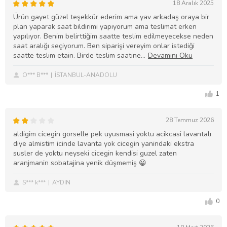
18 Aralık 2025
Ürün gayet güzel teşekkür ederim ama yav arkadaş oraya bir
plan yaparak saat bildirimi yapıyorum ama teslimat erken
yapılıyor. Benim belirttiğim saatte teslim edilmeyecekse neden
saat aralığı seçiyorum. Ben siparişi vereyim onlar istediği
saatte teslim etain. Birde teslim saatine
O*** B***
İSTANBUL-ANADOLU
1
28 Temmuz 2026
aldigim cicegin gorselle pek uyusmasi yoktu acikcasi lavantalı
diye almistim icinde lavanta yok cicegin yanindaki ekstra
susler de yoktu neyseki cicegin kendisi guzel zaten
aranjmanin sobatajina yenik düşmemiş 😀
S*** k***
AYDIN
0