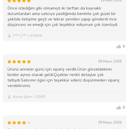
18 Mart 2026
Önce istediğim gibi olmamıştı iki tarftan da kaynaklı
durumlardan ama satıcıya yazdığımda benimle çok güzel bir
şekilde iletişime geçti ve tekrar yeniden yapıp gönderdi ince
düşüncesi ve emeği için çok teşekkür ediyorum çok özenliydi
T*** Ç***
KONYA
0
09 Mayıs 2026
Ürünü anneler günü için sipariş verdik.Ürün görseldekinin
birebir aynısı olarak geldi.Çiçekler renkli detaylar çok
tatlıydı.Satıcının ilgisi için teşekkür ederiz düşünmeden sipariş
verebilirsiniz.
Azime Şahin
İZMİR
0
09 Mayıs 2026