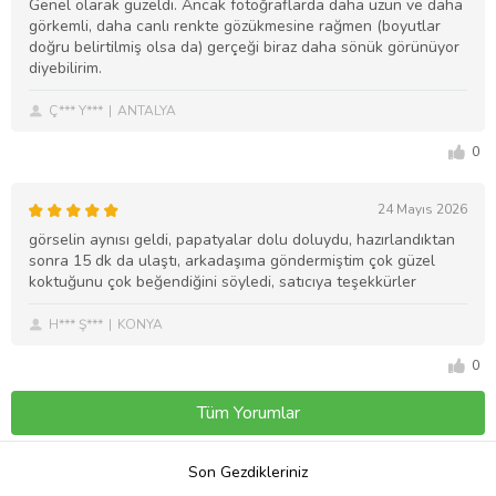
Genel olarak güzeldi. Ancak fotoğraflarda daha uzun ve daha
görkemli, daha canlı renkte gözükmesine rağmen (boyutlar
doğru belirtilmiş olsa da) gerçeği biraz daha sönük görünüyor
diyebilirim.
Ç*** Y***
ANTALYA
0
24 Mayıs 2026
görselin aynısı geldi, papatyalar dolu doluydu, hazırlandıktan
sonra 15 dk da ulaştı, arkadaşıma göndermiştim çok güzel
koktuğunu çok beğendiğini söyledi, satıcıya teşekkürler
H*** Ş***
KONYA
0
Tüm Yorumlar
Son Gezdikleriniz