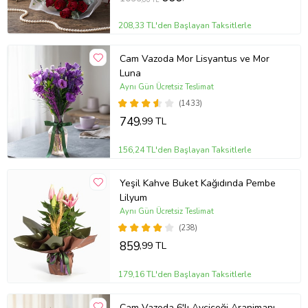
208,33 TL'den Başlayan Taksitlerle
Cam Vazoda Mor Lisyantus ve Mor
Luna
Aynı Gün Ücretsiz Teslimat
(1433)
749
,99 TL
156,24 TL'den Başlayan Taksitlerle
Yeşil Kahve Buket Kağıdında Pembe
Lilyum
Aynı Gün Ücretsiz Teslimat
(238)
859
,99 TL
179,16 TL'den Başlayan Taksitlerle
Cam Vazoda 6'lı Ayçiçeği Aranjmanı