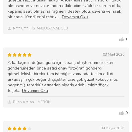
güzeldi. Hızlıca teslim edildi. Ancak esas satıcının sorumluluk
almasından ve nezaketinden etkilendim. Ufak bir sorum oldu,
kapanış saati olmasına rağmen, destek oldu, özverili ve nazik
bir satıcı. Kendilerini tebrik
N*** G***
İSTANBUL-ANADOLU
1
03 Mart 2026
Arkadaşımın doğum günü için sipariş oluşturdum cicekler
gönderilmeden önce satıci onay fotoğrafi gönderdi
görseldekiyle birebir tam istediğim zamanda teslim edildi
arkadaşım çok beğendi çiçekler taze çok güzel kokuyormus
beğenmiş tereddüt etmeden sipariş edebilirsiniz 💗çok
teşek
Dilan Arslan
MERSİN
0
09 Mayıs 2026