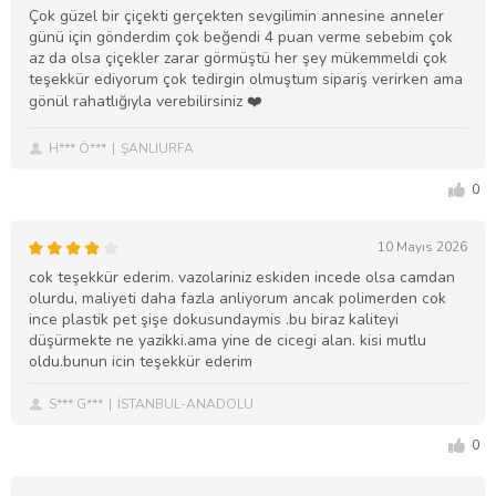
Çok güzel bir çiçekti gerçekten sevgilimin annesine anneler
günü için gönderdim çok beğendi 4 puan verme sebebim çok
az da olsa çiçekler zarar görmüştü her şey mükemmeldi çok
teşekkür ediyorum çok tedirgin olmuştum sipariş verirken ama
gönül rahatlığıyla verebilirsiniz ❤️
H*** Ö***
ŞANLIURFA
0
10 Mayıs 2026
cok teşekkür ederim. vazolariniz eskiden incede olsa camdan
olurdu, maliyeti daha fazla anliyorum ancak polimerden cok
ince plastik pet şişe dokusundaymis .bu biraz kaliteyi
düşürmekte ne yazikki.ama yine de cicegi alan. kisi mutlu
oldu.bunun icin teşekkür ederim
S*** G***
İSTANBUL-ANADOLU
0