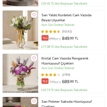
135,41 TL'den Başlayan Taksitlerle
Sarı Yaldız Kurdeleli Cam Vazoda
Beyaz Lilyumlar
Aynı Gün Ücretsiz Teslimat
(50142)
%6
849
,99 TL
899
,99 TL
177,08 TL'den Başlayan Taksitlerle
Kristal Cam Vazoda Rengarenk
Hüsnüyusuf Çiçekleri
Aynı Gün Ücretsiz Teslimat
(2789)
%5
689
,99 TL
729
,99 TL
143,74 TL'den Başlayan Taksitlerle
Sarı Polimer Saksıda Hüsnüyusuf
Çiçekleri