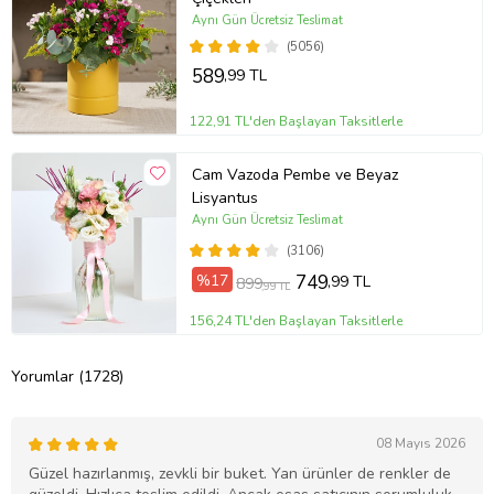
Aynı Gün Ücretsiz Teslimat
(5056)
589
,99 TL
122,91 TL'den Başlayan Taksitlerle
Cam Vazoda Pembe ve Beyaz
Lisyantus
Aynı Gün Ücretsiz Teslimat
(3106)
%17
749
,99 TL
899
,99 TL
156,24 TL'den Başlayan Taksitlerle
Yorumlar (1728)
08 Mayıs 2026
Güzel hazırlanmış, zevkli bir buket. Yan ürünler de renkler de