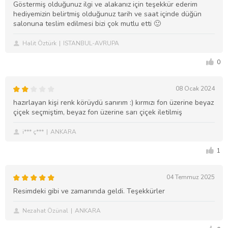
Göstermiş olduğunuz ilgi ve alakanız için teşekkür ederim
hediyemizin belirtmiş olduğunuz tarih ve saat içinde düğün
salonuna teslim edilmesi bizi çok mutlu etti 🙂
Halit Öztürk
ISTANBUL-AVRUPA
0
08 Ocak 2024
hazırlayan kişi renk körüydü sanırım :) kırmızı fon üzerine beyaz
çiçek seçmiştim, beyaz fon üzerine sarı çiçek iletilmiş
i*** ç***
ANKARA
1
04 Temmuz 2025
Resimdeki gibi ve zamanında geldi. Teşekkürler
Nezahat Özünal
ANKARA