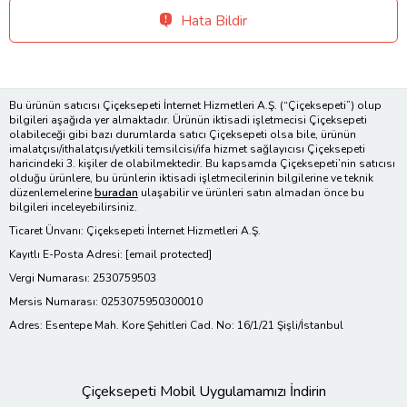
Hata Bildir
Bu ürünün satıcısı Çiçeksepeti İnternet Hizmetleri A.Ş. (“Çiçeksepeti”) olup
bilgileri aşağıda yer almaktadır. Ürünün iktisadi işletmecisi Çiçeksepeti
olabileceği gibi bazı durumlarda satıcı Çiçeksepeti olsa bile, ürünün
imalatçısı/ithalatçısı/yetkili temsilcisi/ifa hizmet sağlayıcısı Çiçeksepeti
haricindeki 3. kişiler de olabilmektedir. Bu kapsamda Çiçeksepeti’nin satıcısı
olduğu ürünlere, bu ürünlerin iktisadi işletmecilerinin bilgilerine ve teknik
düzenlemelerine
buradan
ulaşabilir ve ürünleri satın almadan önce bu
bilgileri inceleyebilirsiniz.
Ticaret Ünvanı: Çiçeksepeti İnternet Hizmetleri A.Ş.
Kayıtlı E-Posta Adresi:
[email protected]
Vergi Numarası: 2530759503
Mersis Numarası: 0253075950300010
Adres: Esentepe Mah. Kore Şehitleri Cad. No: 16/1/21 Şişli/İstanbul
Çiçeksepeti Mobil Uygulamamızı İndirin