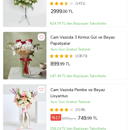
(1451)
2999
,00 TL
624,79 TL'den Başlayan Taksitlerle
Cam Vazoda 3 Kırmızı Gül ve Beyaz
Papatyalar
Aynı Gün Ücretsiz Teslimat
(10870)
899
,99 TL
187,49 TL'den Başlayan Taksitlerle
Cam Vazoda Pembe ve Beyaz
Lisyantus
Aynı Gün Ücretsiz Teslimat
(3108)
%17
749
,99 TL
899
,99 TL
156,24 TL'den Başlayan Taksitlerle