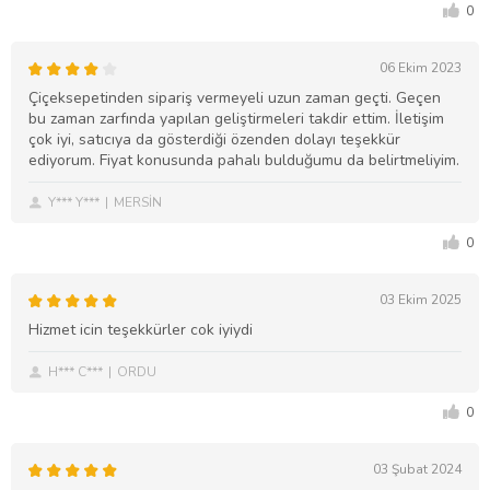
0
06 Ekim 2023
Çiçeksepetinden sipariş vermeyeli uzun zaman geçti. Geçen
bu zaman zarfında yapılan geliştirmeleri takdir ettim. İletişim
çok iyi, satıcıya da gösterdiği özenden dolayı teşekkür
ediyorum. Fiyat konusunda pahalı bulduğumu da belirtmeliyim.
Y*** Y***
MERSİN
0
03 Ekim 2025
Hizmet icin teşekkürler cok iyiydi
H*** C***
ORDU
0
03 Şubat 2024