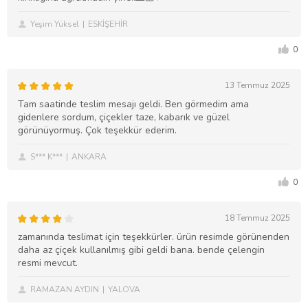
Yeşim Yüksel
ESKİŞEHİR
0
13 Temmuz 2025
Tam saatinde teslim mesajı geldi. Ben görmedim ama
gidenlere sordum, çiçekler taze, kabarık ve güzel
görünüyormuş. Çok teşekkür ederim.
S*** K***
ANKARA
0
18 Temmuz 2025
zamanında teslimat için teşekkürler. ürün resimde görünenden
daha az çiçek kullanılmış gibi geldi bana. bende çelengin
resmi mevcut.
RAMAZAN AYDIN
YALOVA