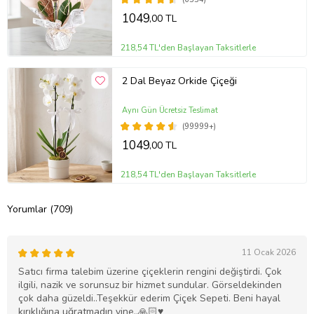
1049
,00 TL
218,54 TL'den Başlayan Taksitlerle
2 Dal Beyaz Orkide Çiçeği
Aynı Gün Ücretsiz Teslimat
(99999+)
1049
,00 TL
218,54 TL'den Başlayan Taksitlerle
Yorumlar (709)
11 Ocak 2026
Satıcı firma talebim üzerine çiçeklerin rengini değiştirdi. Çok
ilgili, nazik ve sorunsuz bir hizmet sundular. Görseldekinden
çok daha güzeldi..Teşekkür ederim Çiçek Sepeti. Beni hayal
kırıklığına uğratmadın yine..🙏🏻♥️