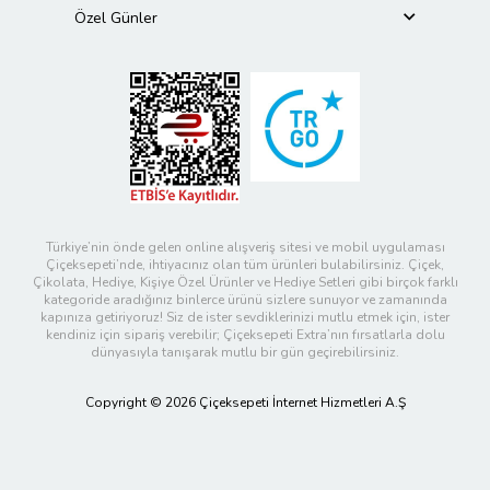
Özel Günler
Türkiye’nin önde gelen online alışveriş sitesi ve mobil uygulaması
Çiçeksepeti’nde, ihtiyacınız olan tüm ürünleri bulabilirsiniz. Çiçek,
Çikolata, Hediye, Kişiye Özel Ürünler ve Hediye Setleri gibi birçok farklı
kategoride aradığınız binlerce ürünü sizlere sunuyor ve zamanında
kapınıza getiriyoruz! Siz de ister sevdiklerinizi mutlu etmek için, ister
kendiniz için sipariş verebilir; Çiçeksepeti Extra’nın fırsatlarla dolu
dünyasıyla tanışarak mutlu bir gün geçirebilirsiniz.
Copyright © 2026 Çiçeksepeti İnternet Hizmetleri A.Ş