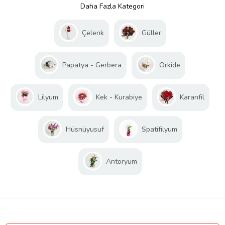
Daha Fazla Kategori
Çelenk
Güller
Papatya - Gerbera
Orkide
Lilyum
Kek - Kurabiye
Karanfil
Hüsnüyusuf
Spatifilyum
Antoryum