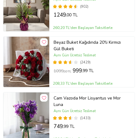
(902)
1249
,00 TL
260,20 TL'den Başlayan Taksitlerle
Beyaz Buket Kağıdında 20'li Kırmızı
Gül Buketi
Aynı Gün Ücretsiz Teslimat
(2429)
999
,99 TL
1099
,00 TL
208,33 TL'den Başlayan Taksitlerle
Cam Vazoda Mor Lisyantus ve Mor
Luna
Aynı Gün Ücretsiz Teslimat
(1433)
749
,99 TL