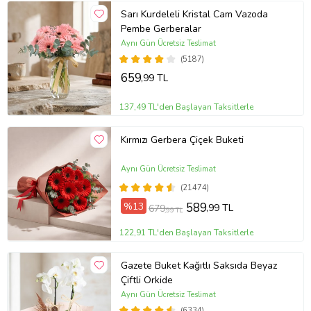
Sarı Kurdeleli Kristal Cam Vazoda
Pembe Gerberalar
Aynı Gün Ücretsiz Teslimat
(5187)
659
,99 TL
137,49 TL'den Başlayan Taksitlerle
Kırmızı Gerbera Çiçek Buketi
Aynı Gün Ücretsiz Teslimat
(21474)
%13
589
,99 TL
679
,99 TL
122,91 TL'den Başlayan Taksitlerle
Gazete Buket Kağıtlı Saksıda Beyaz
Çiftli Orkide
Aynı Gün Ücretsiz Teslimat
(6334)