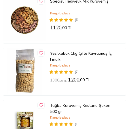
Special Hediyelik Mix Kuruyemiş
Kargo Bedava
(6)
1120
,00 TL
Yesilkabuk 1kg Çifte Kavrulmuş İç
Fındık
Kargo Bedava
(7)
1200
,00 TL
1300
,00 TL
Tuğba Kuruyemiş Kestane Şekeri
500 gr
Kargo Bedava
(1)