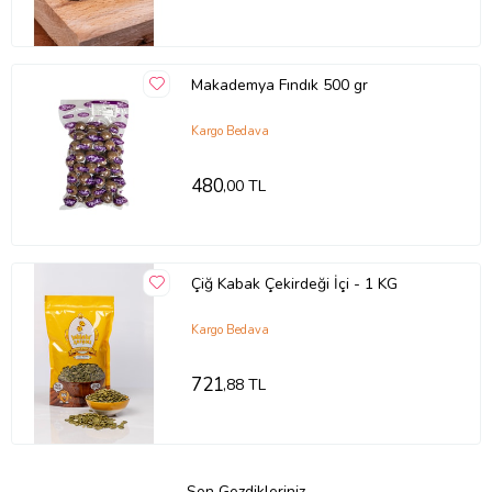
Makademya Fındık 500 gr
Kargo Bedava
480
,00 TL
Çiğ Kabak Çekirdeği İçi - 1 KG
Kargo Bedava
721
,88 TL
Son Gezdikleriniz