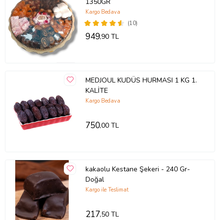
1350GR
Kargo Bedava
(10)
949
,90 TL
MEDJOUL KUDÜS HURMASI 1 KG 1.
KALİTE
Kargo Bedava
750
,00 TL
kakaolu Kestane Şekeri - 240 Gr-
Doğal
Kargo ile Teslimat
217
,50 TL