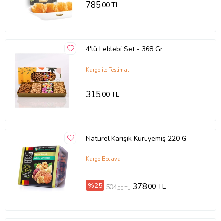
785
,00 TL
4'lü Leblebi Set - 368 Gr
Kargo ile Teslimat
315
,00 TL
Naturel Karışık Kuruyemiş 220 G
Kargo Bedava
%25
378
,00 TL
504
,00 TL