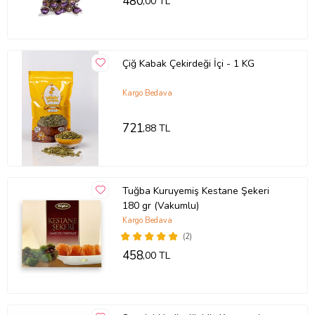
480
,00 TL
Çiğ Kabak Çekirdeği İçi - 1 KG
Kargo Bedava
721
,88 TL
Tuğba Kuruyemiş Kestane Şekeri
180 gr (Vakumlu)
Kargo Bedava
(2)
458
,00 TL