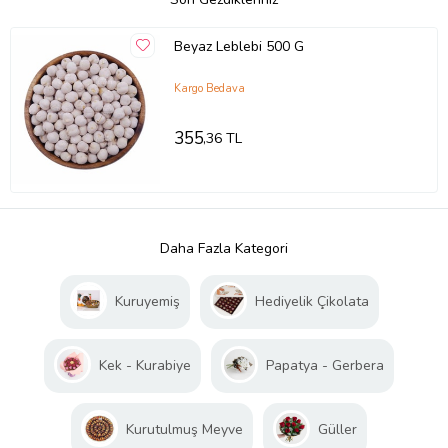
Beyaz Leblebi 500 G
Kargo Bedava
355
,36 TL
Daha Fazla Kategori
Kuruyemiş
Hediyelik Çikolata
Kek - Kurabiye
Papatya - Gerbera
Kurutulmuş Meyve
Güller