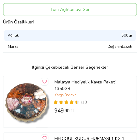
ile sizlere sunulmaktadır.
Tüm Açıklamayı Gör
Ürünler sizin için tazeliğe, kaliteye,
Ürün Özellikleri
temizliğe ve insan sağlığına önem
Ağırlık
500 gr
vererek el değmeden
Marka
DoğanınLezzeti
siparişinizden sonra
paketlenmektedir.
İlginizi Çekebilecek Benzer Seçenekler
Paketler mevsim şartlarına, ürün
Malatya Hediyelik Kayısı Paketi
çeşidine ve miktarına göre
1350GR
değişiklikler gösterebilmektedir.
Kargo Bedava
(10)
Görseller
tanıtım amaçlı
949
,90 TL
tarafımızdan çekilmiştir.
Kuruyemiş çeşitleri, kuru meyveler
doğal ürün olmasından dolayı,
MEDJOUL KUDÜS HURMASI 1 KG 1.