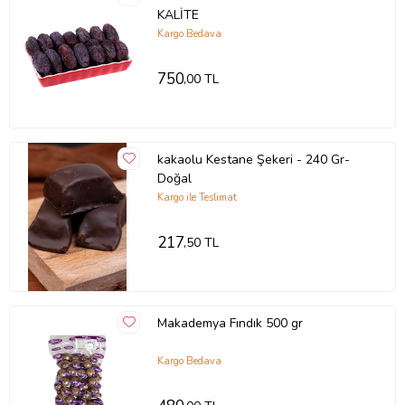
lokum, şekerleme ve çikolata gibi
KALİTE
Kargo Bedava
ürünler ise fabrikasyon olmadığı
için ambalaj ve paket içeriğinde
750
,00 TL
farklılıklar gösterebilmektedir.
SİPARİŞİNİZİ NOKTALAMADAN
kakaolu Kestane Şekeri - 240 Gr-
Doğal
MAĞAZAMIZI ZİYARET EDİP
Kargo ile Teslimat
SİZLER İÇİN HAZIRLADIĞIMIZ
217
,50 TL
DİĞER LEZZETLERİ
İNCELEYEBİLİRSİNİZ
Makademya Fındık 500 gr
Ürün Kodu:
kcm96315409
Kargo Bedava