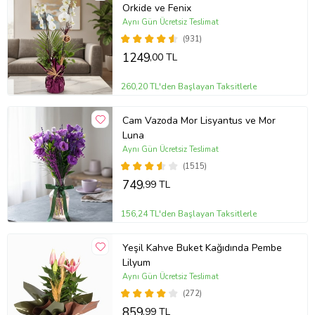
Orkide ve Fenix
Not:
Stok durumuna göre ürünlerde ufak değişiklikler olabilir.
Aynı Gün Ücretsiz Teslimat
Not:
Saksı, sert ve dayanıklı bir plastik türü olan polimer
(931)
malzemeden üretilmiştir.
1249
,00 TL
Ürün Kodu:
at6298
260,20 TL'den Başlayan Taksitlerle
Cam Vazoda Mor Lisyantus ve Mor
Luna
Aynı Gün Ücretsiz Teslimat
(1515)
749
,99 TL
156,24 TL'den Başlayan Taksitlerle
Yeşil Kahve Buket Kağıdında Pembe
Lilyum
Aynı Gün Ücretsiz Teslimat
(272)
859
,99 TL