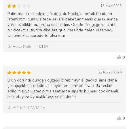
13 Mart 2026
Paketleme resimdeki gibi degildi. Sectigim ornek bu olsun
istemistim, cunku sitede saksisi paketlenmemis olarak ayrica
vardi ozellikle bu urunu secmistim. Orkide cicegi guzel, canli
bir cicekmis. Ayrica cikolata gun icersinde halen ulasmadi.
Umarim kisa surede telafisi olur.
Hulya Pedicini
İZMİR
0
22 Nisan 2026
ürün göründüğünden güzeldi birebir aynısı değildi ama daha
çok çiçekli bir orkide idi. söylenen saatleri arasında teslim
edildi hızlıydı. istediğimiz saatlerde sipariş bulmak çok önemli
bir detay ve ayrıcalık teşekkür ederim
A*** K***
ANTALYA
0