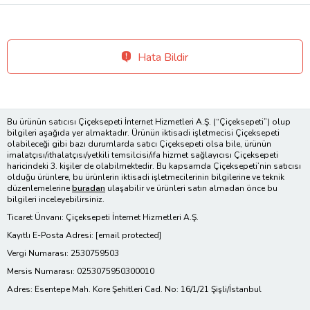
Hata Bildir
Bu ürünün satıcısı Çiçeksepeti İnternet Hizmetleri A.Ş. (“Çiçeksepeti”) olup
bilgileri aşağıda yer almaktadır. Ürünün iktisadi işletmecisi Çiçeksepeti
olabileceği gibi bazı durumlarda satıcı Çiçeksepeti olsa bile, ürünün
imalatçısı/ithalatçısı/yetkili temsilcisi/ifa hizmet sağlayıcısı Çiçeksepeti
haricindeki 3. kişiler de olabilmektedir. Bu kapsamda Çiçeksepeti’nin satıcısı
olduğu ürünlere, bu ürünlerin iktisadi işletmecilerinin bilgilerine ve teknik
düzenlemelerine
buradan
ulaşabilir ve ürünleri satın almadan önce bu
bilgileri inceleyebilirsiniz.
Ticaret Ünvanı: Çiçeksepeti İnternet Hizmetleri A.Ş.
Kayıtlı E-Posta Adresi:
[email protected]
Vergi Numarası: 2530759503
Mersis Numarası: 0253075950300010
Adres: Esentepe Mah. Kore Şehitleri Cad. No: 16/1/21 Şişli/İstanbul