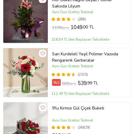
Saksıda Lilyum
Aynı Gün Ücretsiz Teslimat
(288)
1049
,00 TL
1199
,00 TL
218,54 TL'den Başlayan Taksitlerle
Sarı Kurdeleli Yeşil Polimer Vazoda
Rengarenk Gerberalar
Aynı Gün Ücretsiz Teslimat
(2315)
%5
539
,99 TL
569
,99 TL
112,49 TL'den Başlayan Taksitlerle
9'lu Kırmızı Gül Çiçek Buketi
Aynı Gün Ücretsiz Teslimat
(36629)