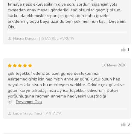
firmaya nasil ekleyebilirim diye soru sordum siparişim yola
çıkmadan onay mesajı gönderildi sağ olsunlar geçmiş olsun.
kartını da eklemişler siparişim görselden daha güzeldi
orkidenin ç boyu baya uzundu ben cok memnun kal
Hüsna Dursun
İSTANBUL-AVRUPA
1
10 Mayıs 2026
çok teşekküŕ ederiz bu özel günde desteklerinizi
esirgemediğiniz için hepimizin anneler günü kutlu olsun hep
hayatımıźda olsun bu muhteşem varlıklar. Orkide çok güzel ve
gelen kurye arkadaşımıza ayrıca teşekkür ediyorum. Bütün
yorğunluguna rağmen anneme hediyesini ulaştırdığı
içi
kader kurşun kırcı
ANTALYA
0