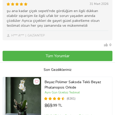
31 Mart 2026
şu ana kadar çiçek sepeti'nde gördüğüm en ilgili dükkan
olabilir siparişim ile ilgili ufak bir sorun yaşadım anında
çözdüler Ayrıca çiçekleri de gayet güzel paketleme olsun
teslimat olsun her şey zamanında ve mükemmeldi
H*** A***
GAZİANTEP
0
Tüm Yorumlar
Son Gezdikleriniz
Beyaz Polimer Saksıda Tekli Beyaz
Phalanopsis Orkide
Aynı Gün Ücretsiz Teslimat
(6261)
869
,99 TL