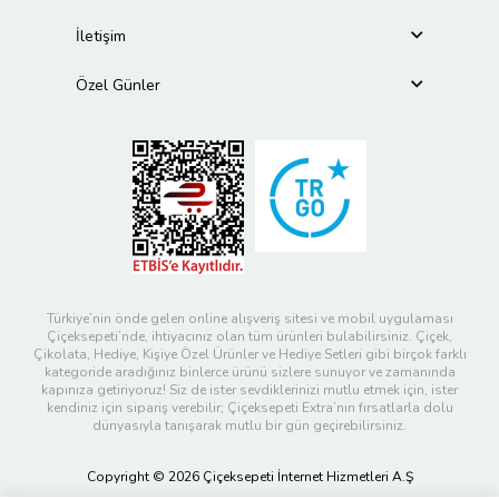
İletişim
Özel Günler
Türkiye’nin önde gelen online alışveriş sitesi ve mobil uygulaması
Çiçeksepeti’nde, ihtiyacınız olan tüm ürünleri bulabilirsiniz. Çiçek,
Çikolata, Hediye, Kişiye Özel Ürünler ve Hediye Setleri gibi birçok farklı
kategoride aradığınız binlerce ürünü sizlere sunuyor ve zamanında
kapınıza getiriyoruz! Siz de ister sevdiklerinizi mutlu etmek için, ister
kendiniz için sipariş verebilir; Çiçeksepeti Extra’nın fırsatlarla dolu
dünyasıyla tanışarak mutlu bir gün geçirebilirsiniz.
Copyright © 2026 Çiçeksepeti İnternet Hizmetleri A.Ş