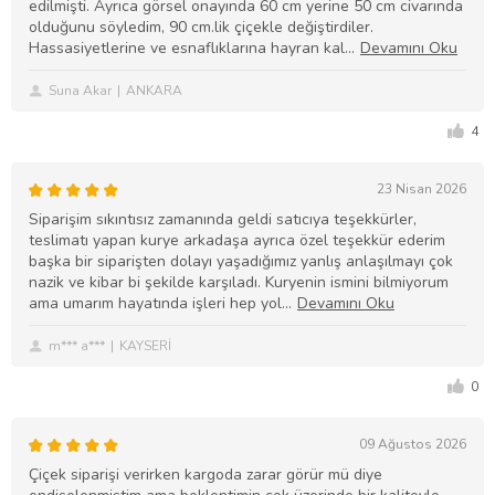
edilmişti. Ayrıca görsel onayında 60 cm yerine 50 cm civarında
olduğunu söyledim, 90 cm.lik çiçekle değiştirdiler.
Hassasiyetlerine ve esnaflıklarına hayran kal
Suna Akar
ANKARA
4
23 Nisan 2026
Siparişim sıkıntısız zamanında geldi satıcıya teşekkürler,
teslimatı yapan kurye arkadaşa ayrıca özel teşekkür ederim
başka bir siparişten dolayı yaşadığımız yanlış anlaşılmayı çok
nazik ve kibar bi şekilde karşıladı. Kuryenin ismini bilmiyorum
ama umarım hayatında işleri hep yol
m*** a***
KAYSERİ
0
09 Ağustos 2026
Çiçek siparişi verirken kargoda zarar görür mü diye