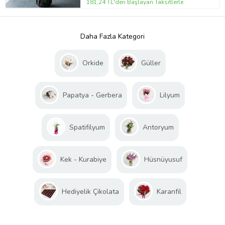
181,24 TL'den Başlayan Taksitlerle
Daha Fazla Kategori
Orkide
Güller
Papatya - Gerbera
Lilyum
Spatifilyum
Antoryum
Kek - Kurabiye
Hüsnüyusuf
Hediyelik Çikolata
Karanfil