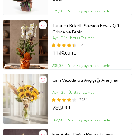
179,16 TL'den Başlayan Taksitlerle
Turuncu Buketli Saksıda Beyaz Çift
Orkide ve Fenix
Aynı Gün Ücretsiz Teslimat
(1433)
1149
,00 TL
239,37 TL'den Başlayan Taksitlerle
Cam Vazoda 6'lı Ayçiçeği Aranjmanı
Aynı Gün Ücretsiz Teslimat
(7234)
789
,99 TL
164,58 TL'den Başlayan Taksitlerle
Mor Buket Kağıtlı Beyaz Polimer