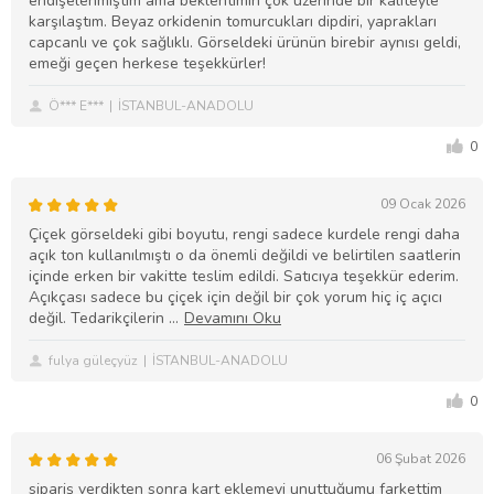
endişelenmiştim ama beklentimin çok üzerinde bir kaliteyle
karşılaştım. Beyaz orkidenin tomurcukları dipdiri, yaprakları
capcanlı ve çok sağlıklı. Görseldeki ürünün birebir aynısı geldi,
emeği geçen herkese teşekkürler!
Ö*** E***
İSTANBUL-ANADOLU
0
09 Ocak 2026
Çiçek görseldeki gibi boyutu, rengi sadece kurdele rengi daha
açık ton kullanılmıştı o da önemli değildi ve belirtilen saatlerin
içinde erken bir vakitte teslim edildi. Satıcıya teşekkür ederim.
Açıkçası sadece bu çiçek için değil bir çok yorum hiç iç açıcı
değil. Tedarikçilerin
fulya güleçyüz
İSTANBUL-ANADOLU
0
06 Şubat 2026
sipariş verdikten sonra kart eklemeyi unuttuğumu farkettim