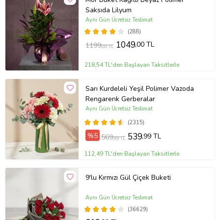
Saksıda Lilyum
Aynı Gün Ücretsiz Teslimat
(288)
1049
,00 TL
1199
,00 TL
218,54 TL'den Başlayan Taksitlerle
Sarı Kurdeleli Yeşil Polimer Vazoda
Rengarenk Gerberalar
Aynı Gün Ücretsiz Teslimat
(2315)
%5
539
,99 TL
569
,99 TL
112,49 TL'den Başlayan Taksitlerle
9'lu Kırmızı Gül Çiçek Buketi
Aynı Gün Ücretsiz Teslimat
(36629)