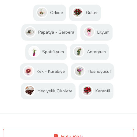
Orkide
Güller
Papatya - Gerbera
Lilyum
Spatifilyum
Antoryum
Kek - Kurabiye
Hüsnüyusuf
Hediyelik Çikolata
Karanfil
Hata Bildir