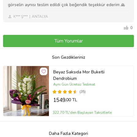
görselin aynısı teslim edildi çok beğendik teşekkür ederim 🙏
K*** Ş***
ANTALYA
0
Tüm Yorumlar
Son Gezdikleriniz
Beyaz Saksıda Mor Buketli
Dendrobium
Aynı Gün Ücretsiz Teslimat
(35)
1549
,00 TL
322,70 TL'den Başlayan Taksitlerle
Daha Fazla Kategori