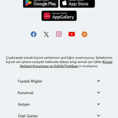
Çiçeksepeti olarak kişisel verilerinizin gizliliğini önemsiyoruz. Şirketimizin
kişisel veri işleme süreçleri hakkında detaylı bilgi almak için lütfen
Kişisel
Verilerin Korunması ve Gizlilik Politikası
’nı inceleyiniz.
Faydalı Bilgiler
Kurumsal
İletişim
Özel Günler