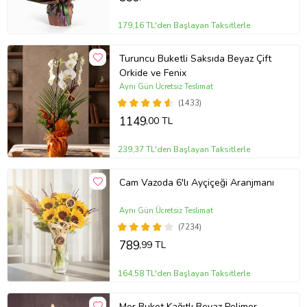
179,16 TL'den Başlayan Taksitlerle
Turuncu Buketli Saksıda Beyaz Çift
Orkide ve Fenix
Aynı Gün Ücretsiz Teslimat
(1433)
1149
,00 TL
239,37 TL'den Başlayan Taksitlerle
Cam Vazoda 6'lı Ayçiçeği Aranjmanı
Aynı Gün Ücretsiz Teslimat
(7234)
789
,99 TL
164,58 TL'den Başlayan Taksitlerle
Mor Buket Kağıtlı Beyaz Polimer