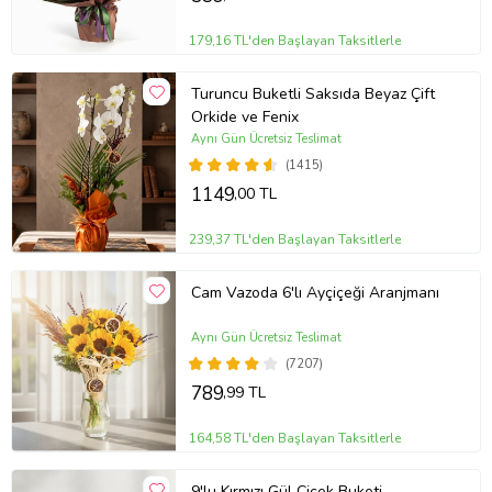
179,16 TL'den Başlayan Taksitlerle
Turuncu Buketli Saksıda Beyaz Çift
Orkide ve Fenix
Aynı Gün Ücretsiz Teslimat
(1415)
1149
,00 TL
239,37 TL'den Başlayan Taksitlerle
Cam Vazoda 6'lı Ayçiçeği Aranjmanı
Aynı Gün Ücretsiz Teslimat
(7207)
789
,99 TL
164,58 TL'den Başlayan Taksitlerle
9'lu Kırmızı Gül Çiçek Buketi