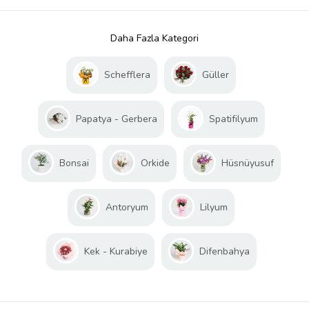
Daha Fazla Kategori
Schefflera
Güller
Papatya - Gerbera
Spatifilyum
Bonsai
Orkide
Hüsnüyusuf
Antoryum
Lilyum
Kek - Kurabiye
Difenbahya