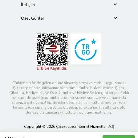
İletişim
Özel Günler
Türkiye’nin önde gelen online alışveriş sitesi ve mobil uygulaması
Çiçeksepeti’nde, ihtiyacınız olan tüm ürünleri bulabilirsiniz. Çiçek,
Çikolata, Hediye, Kişiye Özel Ürünler ve Hediye Setleri gibi birçok farklı
kategoride aradığınız binlerce ürünü sizlere sunuyor ve zamanında
kapınıza getiriyoruz! Siz de ister sevdiklerinizi mutlu etmek için, ister
kendiniz için sipariş verebilir; Çiçeksepeti Extra’nın fırsatlarla dolu
dünyasıyla tanışarak mutlu bir gün geçirebilirsiniz.
Copyright © 2026 Çiçeksepeti İnternet Hizmetleri A.Ş