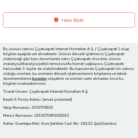
Hata Bildir
Bu ürünün satıcısı Çiçeksepeti İnternet Hizmetleri A.Ş. (“Çiçeksepeti”) olup
bilgileri aşağıda yer almaktadır. Ürünün iktisadi işletmecisi Çiçeksepeti
olabileceği gibi bazı durumlarda satıcı Çiçeksepeti olsa bile, ürünün
imalatçısı/ithalatçısı/yetkili temsilcisi/ifa hizmet sağlayıcısı Çiçeksepeti
haricindeki 3. kişiler de olabilmektedir. Bu kapsamda Çiçeksepeti’nin satıcısı
olduğu ürünlere, bu ürünlerin iktisadi işletmecilerinin bilgilerine ve teknik
düzenlemelerine
buradan
ulaşabilir ve ürünleri satın almadan önce bu
bilgileri inceleyebilirsiniz.
Ticaret Ünvanı: Çiçeksepeti İnternet Hizmetleri A.Ş.
Kayıtlı E-Posta Adresi:
[email protected]
Vergi Numarası: 2530759503
Mersis Numarası: 0253075950300010
Adres: Esentepe Mah. Kore Şehitleri Cad. No: 16/1/21 Şişli/İstanbul