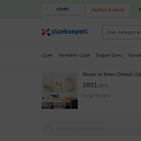
Çiçek ve Gurme Lezzetler
Çiçek
Yenilebilir Çiçek
Doğum Günü
Gönde
Beyaz ve Krem Detaylı Üçl
2801,
76 TL
Kargo Bedava