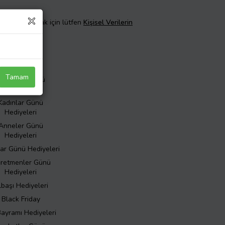
taylı bilgi almak için lütfen
Kişisel Verilerin
Özel Günler
Tamam
evgililer Günü
Hediyeleri
Kadınlar Günü
Hediyeleri
Anneler Günü
Hediyeleri
ar Günü Hediyeleri
retmenler Günü
Hediyeleri
lbaşı Hediyeleri
Black Friday
Bayramı Hediyeleri