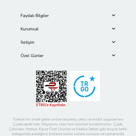
Faydalı Bilgiler
Kurumsal
İletişim
Özel Günler
Türkiye’nin önde gelen online alışveriş sitesi ve mobil uygulaması
Çiçeksepeti’nde, ihtiyacınız olan tüm ürünleri bulabilirsiniz. Çiçek,
Çikolata, Hediye, Kişiye Özel Ürünler ve Hediye Setleri gibi birçok farklı
kategoride aradığınız binlerce ürünü sizlere sunuyor ve zamanında