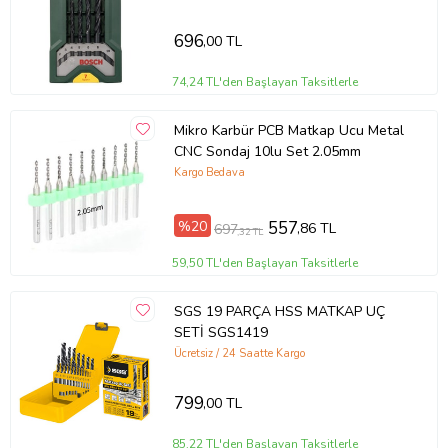
Tomax Bi-Metal Panç 89 mm, ahşap işlemelerde profesyonel
696
sonuçlar almak isteyenler için ideal bir araçtır. Dayanıklılığı, çok
,00 TL
yönlülüğü ve keskinliği sayesinde birçok farklı uygulamada
kullanılabilir.
74,24 TL'den Başlayan Taksitlerle
Mikro Karbür PCB Matkap Ucu Metal
CNC Sondaj 10lu Set 2.05mm
Ürün Kodu:
kcm67989874
Kargo Bedava
%20
557
,86 TL
697
,32 TL
59,50 TL'den Başlayan Taksitlerle
SGS 19 PARÇA HSS MATKAP UÇ
SETİ SGS1419
Ücretsiz / 24 Saatte Kargo
799
,00 TL
85,22 TL'den Başlayan Taksitlerle