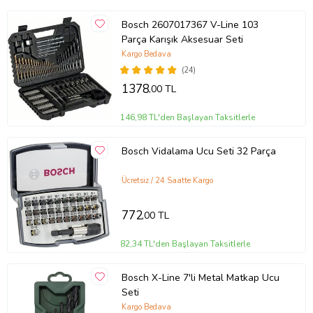
Bi-Metal Yapı:
Hızlı ve temiz kesim sağlar.
Ahşap İçin Optimize Edilmiş:
Ahşap malzemelerde maksimum
Bosch 2607017367 V-Line 103
performans sunar.
Parça Karışık Aksesuar Seti
Dayanıklılık:
Uzun ömürlü kullanım için tasarlanmıştır.
Kargo Bedava
Kullanım Alanları
(24)
1378
,00 TL
Ahşap İşleme:
Mobilya üretimi, ahşap kaplama, ahşap modelleme
gibi birçok alanda kullanılır.
146,98 TL'den Başlayan Taksitlerle
İnşaat:
Ahşap yapıların montajında, ahşap döşemelerde delik açma
işlemlerinde tercih edilir.
Bosch Vidalama Ucu Seti 32 Parça
Hobiler:
Ahşap oymacılığı, model yapımı gibi hobilerde de
kullanılabilir.
Ücretsiz / 24 Saatte Kargo
Dikkat Edilmesi Gerekenler
772
,00 TL
Doğru Kullanım:
Üreticinin kullanım talimatlarına uygun olarak
kullanılmalıdır.
82,34 TL'den Başlayan Taksitlerle
Güvenlik:
Kesme işlemi sırasında koruyucu ekipman kullanılmalıdır.
Bakım:
Pançın ömrünü uzatmak için düzenli olarak yağlanması
gerekir.
Bosch X-Line 7'li Metal Matkap Ucu
Seti
Özetle
Kargo Bedava