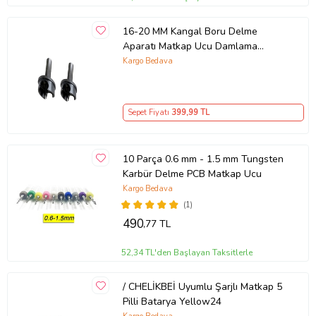
16-20 MM Kangal Boru Delme
Aparatı Matkap Ucu Damlama
Sulama Plastik Boru Delme
Kargo Bedava
Dayanıklı Profesyonel Delme Aleti
Sepet Fiyatı
399
,99 TL
10 Parça 0.6 mm - 1.5 mm Tungsten
Karbür Delme PCB Matkap Ucu
Kargo Bedava
(1)
490
,77 TL
52,34 TL'den Başlayan Taksitlerle
/ CHELİKBEİ Uyumlu Şarjlı Matkap 5
Pilli Batarya Yellow24