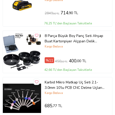
Kargo Bedava
714
,90 TL
2849
,90 TL
76,25 TL'den Başlayan Taksitlerle
8 Parça Büyük Boy Panç Seti Ahşap
Buat Kartonpiyer Alçıpan Delik
Açma Oyuk Açma Ücretsiz Kargo
Kargo Bedava
%11
400
,00 TL
450
,00 TL
42,66 TL'den Başlayan Taksitlerle
Karbid Mikro Matkap Uç Seti 2.1-
3.0mm 10’lu PCB CNC Delme Uçları -
Tungsten Karbid 3.175mm Sap
Kargo Bedava
685
,77 TL