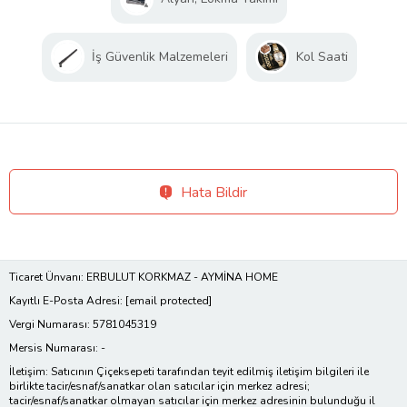
İş Güvenlik Malzemeleri
Kol Saati
Hata Bildir
Ticaret Ünvanı: ERBULUT KORKMAZ - AYMİNA HOME
Kayıtlı E-Posta Adresi:
[email protected]
Vergi Numarası: 5781045319
Mersis Numarası: -
İletişim: Satıcının Çiçeksepeti tarafından teyit edilmiş iletişim bilgileri ile
birlikte tacir/esnaf/sanatkar olan satıcılar için merkez adresi;
tacir/esnaf/sanatkar olmayan satıcılar için merkez adresinin bulunduğu il