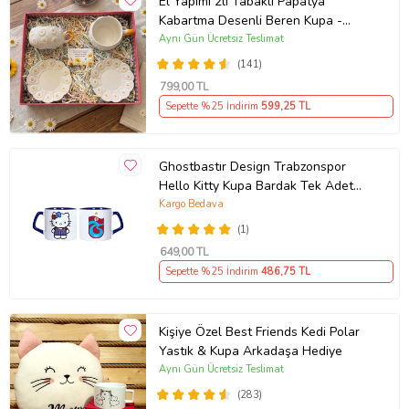
El Yapımı 2li Tabaklı Papatya
Kabartma Desenli Beren Kupa -
Seviyor Sevmiyor
Aynı Gün Ücretsiz Teslimat
(141)
799
,00 TL
Sepette %25 İndirim
599
,25 TL
Ghostbastır Design Trabzonspor
Hello Kitty Kupa Bardak Tek Adet
089
Kargo Bedava
(1)
649
,00 TL
Sepette %25 İndirim
486
,75 TL
Kişiye Özel Best Friends Kedi Polar
Yastık & Kupa Arkadaşa Hediye
Aynı Gün Ücretsiz Teslimat
(283)