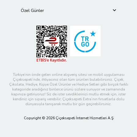
Özel Günler
Türkiye’nin önde gelen online alışveriş sitesi ve mobil uygulaması
Çiçeksepeti’nde, ihtiyacınız olan tüm ürünleri bulabilirsiniz. Çiçek,
Çikolata, Hediye, Kişiye Özel Ürünler ve Hediye Setleri gibi birçok farklı
kategoride aradığınız binlerce ürünü sizlere sunuyor ve zamanında
kapınıza getiriyoruz! Siz de ister sevdiklerinizi mutlu etmek için, ister
kendiniz için sipariş verebilir; Çiçeksepeti Extra’nın fırsatlarla dolu
dünyasıyla tanışarak mutlu bir gün geçirebilirsiniz.
Copyright © 2026 Çiçeksepeti İnternet Hizmetleri A.Ş