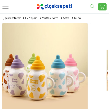
Çiçeksepeti.com
Ev Yaşam
Mutfak Sofra
Sofra
Kupa