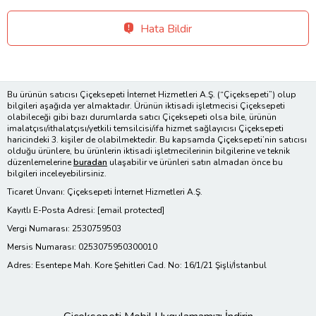
Hata Bildir
Bu ürünün satıcısı Çiçeksepeti İnternet Hizmetleri A.Ş. (“Çiçeksepeti”) olup
bilgileri aşağıda yer almaktadır. Ürünün iktisadi işletmecisi Çiçeksepeti
olabileceği gibi bazı durumlarda satıcı Çiçeksepeti olsa bile, ürünün
imalatçısı/ithalatçısı/yetkili temsilcisi/ifa hizmet sağlayıcısı Çiçeksepeti
haricindeki 3. kişiler de olabilmektedir. Bu kapsamda Çiçeksepeti’nin satıcısı
olduğu ürünlere, bu ürünlerin iktisadi işletmecilerinin bilgilerine ve teknik
düzenlemelerine
buradan
ulaşabilir ve ürünleri satın almadan önce bu
bilgileri inceleyebilirsiniz.
Ticaret Ünvanı: Çiçeksepeti İnternet Hizmetleri A.Ş.
Kayıtlı E-Posta Adresi:
[email protected]
Vergi Numarası: 2530759503
Mersis Numarası: 0253075950300010
Adres: Esentepe Mah. Kore Şehitleri Cad. No: 16/1/21 Şişli/İstanbul