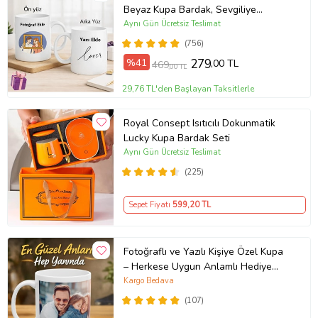
Beyaz Kupa Bardak, Sevgiliye
Hediye, Arkadaşa Hediye, Doğum
Aynı Gün Ücretsiz Teslimat
Günü Hediyesi
(756)
%41
279
,00 TL
469
,00 TL
29,76 TL'den Başlayan Taksitlerle
Royal Consept Isıtıcılı Dokunmatik
Lucky Kupa Bardak Seti
Aynı Gün Ücretsiz Teslimat
(225)
Sepet Fiyatı
599
,20 TL
Fotoğraflı ve Yazılı Kişiye Özel Kupa
– Herkese Uygun Anlamlı Hediye
Porselen Baskılı Kupa (Beyaz)
Kargo Bedava
(107)