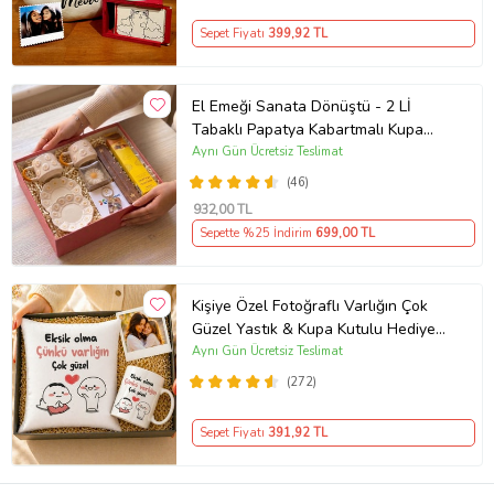
Sepet Fiyatı
399
,92 TL
El Emeği Sanata Dönüştü - 2 Lİ
Tabaklı Papatya Kabartmalı Kupa
Seti & Tütsü Seti & Mum &
Aynı Gün Ücretsiz Teslimat
Anahtarlık
(46)
932
,00 TL
Sepette %25 İndirim
699
,00 TL
Kişiye Özel Fotoğraflı Varlığın Çok
Güzel Yastık & Kupa Kutulu Hediye
Seti
Aynı Gün Ücretsiz Teslimat
(272)
Sepet Fiyatı
391
,92 TL