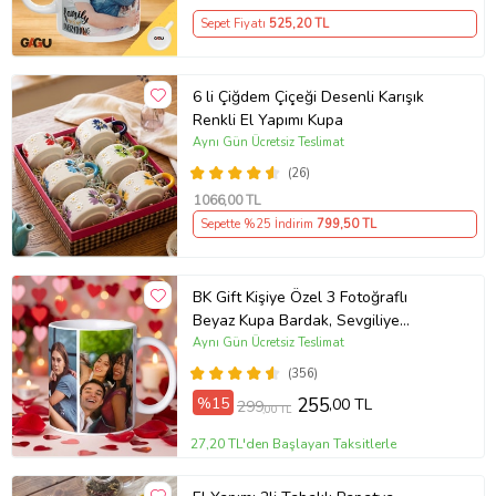
Sepet Fiyatı
525
,20 TL
6 li Çiğdem Çiçeği Desenli Karışık
Renkli El Yapımı Kupa
Aynı Gün Ücretsiz Teslimat
(26)
1066
,00 TL
Sepette %25 İndirim
799
,50 TL
BK Gift Kişiye Özel 3 Fotoğraflı
Beyaz Kupa Bardak, Sevgiliye
Hediye, Arkadaşa Hediye
Aynı Gün Ücretsiz Teslimat
(356)
%15
255
,00 TL
299
,00 TL
27,20 TL'den Başlayan Taksitlerle