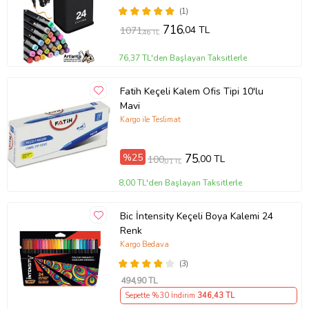
Tasarım Hobi (Çok Renkli)
(1)
716
,04 TL
1071
,46 TL
76,37 TL'den Başlayan Taksitlerle
Fatih Keçeli Kalem Ofis Tipi 10'lu
Mavi
Kargo ile Teslimat
%25
75
,00 TL
100
,01 TL
8,00 TL'den Başlayan Taksitlerle
Bic İntensity Keçeli Boya Kalemi 24
Renk
Kargo Bedava
(3)
494
,90 TL
Sepette %30 İndirim
346
,43 TL