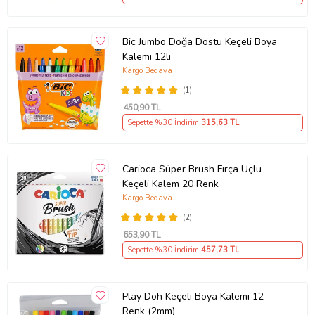
Bic Jumbo Doğa Dostu Keçeli Boya
Kalemi 12li
Kargo Bedava
(1)
450
,90 TL
Sepette %30 İndirim
315
,63 TL
Carioca Süper Brush Fırça Uçlu
Keçeli Kalem 20 Renk
Kargo Bedava
(2)
653
,90 TL
Sepette %30 İndirim
457
,73 TL
Play Doh Keçeli Boya Kalemi 12
Renk (2mm)