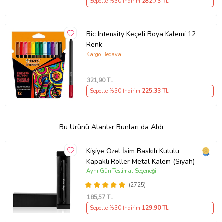
Sepette %30 İndirim
282
,73 TL
Bic Intensity Keçeli Boya Kalemi 12
Renk
Kargo Bedava
321
,90 TL
Sepette %30 İndirim
225
,33 TL
Bu Ürünü Alanlar Bunları da Aldı
Kişiye Özel İsim Baskılı Kutulu
Kapaklı Roller Metal Kalem (Siyah)
Aynı Gün Teslimat Seçeneği
(2725)
185
,57 TL
Sepette %30 İndirim
129
,90 TL