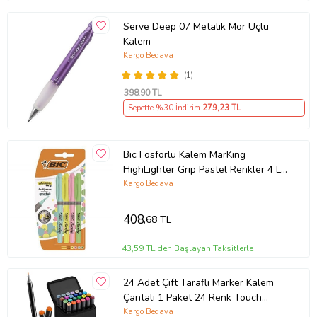
Serve Deep 07 Metalik Mor Uçlu
Kalem
Kargo Bedava
(1)
398
,90 TL
Sepette %30 İndirim
279
,23 TL
Bic Fosforlu Kalem MarKing
HighLighter Grip Pastel Renkler 4 LÜ
964859
Kargo Bedava
408
,68 TL
43,59 TL'den Başlayan Taksitlerle
24 Adet Çift Taraflı Marker Kalem
Çantalı 1 Paket 24 Renk Touch
Markör Çift Uçlu Keçeli Kalem Sanat
Kargo Bedava