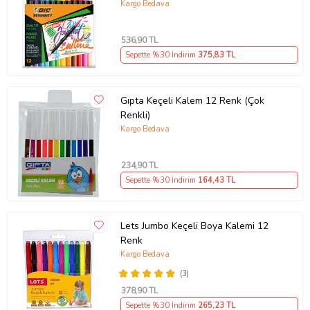
Kargo Bedava
536
,90 TL
Sepette %30 İndirim
375
,83 TL
Gıpta Keçeli Kalem 12 Renk (Çok
Renkli)
Kargo Bedava
234
,90 TL
Sepette %30 İndirim
164
,43 TL
Lets Jumbo Keçeli Boya Kalemi 12
Renk
Kargo Bedava
(3)
378
,90 TL
Sepette %30 İndirim
265
,23 TL