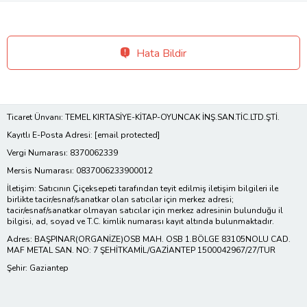
Hata Bildir
Ticaret Ünvanı: TEMEL KIRTASİYE-KİTAP-OYUNCAK İNŞ.SAN.TİC.LTD.ŞTİ.
Kayıtlı E-Posta Adresi:
[email protected]
Vergi Numarası: 8370062339
Mersis Numarası: 0837006233900012
İletişim: Satıcının Çiçeksepeti tarafından teyit edilmiş iletişim bilgileri ile
birlikte tacir/esnaf/sanatkar olan satıcılar için merkez adresi;
tacir/esnaf/sanatkar olmayan satıcılar için merkez adresinin bulunduğu il
bilgisi, ad, soyad ve T.C. kimlik numarası kayıt altında bulunmaktadır.
Adres: BAŞPINAR(ORGANİZE)OSB MAH. OSB 1.BÖLGE 83105NOLU CAD.
MAF METAL SAN. NO: 7 ŞEHİTKAMİL/GAZİANTEP 1500042967/27/TUR
Şehir: Gaziantep