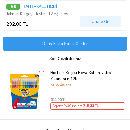
TAHTAKALE HOBİ
9,8
Tahmini Kargoya Teslim: 12 Ağustos
Ürüne Git
292,00 TL
Daha Fazla Satıcı Göster
Son Gezdikleriniz
Bic Kids Keçeli Boya Kalemi Ultra
Yıkanabilir 12li
Kargo Bedava
311
,90 TL
Sepette %30 İndirim
218
,33 TL