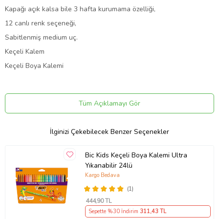
Kapağı açık kalsa bile 3 hafta kurumama özelliği,
12 canlı renk seçeneği,
Sabitlenmiş medium uç.
Keçeli Kalem
Keçeli Boya Kalemi
Ürün Kodu:
kcm7247803
Tüm Açıklamayı Gör
İlginizi Çekebilecek Benzer Seçenekler
Bic Kids Keçeli Boya Kalemi Ultra
Yıkanabilir 24lü
Kargo Bedava
(1)
444
,90 TL
Sepette %30 İndirim
311
,43 TL