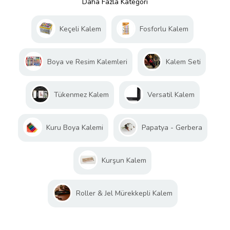
Daha Fazla Kategori
Keçeli Kalem
Fosforlu Kalem
Boya ve Resim Kalemleri
Kalem Seti
Tükenmez Kalem
Versatil Kalem
Kuru Boya Kalemi
Papatya - Gerbera
Kurşun Kalem
Roller & Jel Mürekkepli Kalem