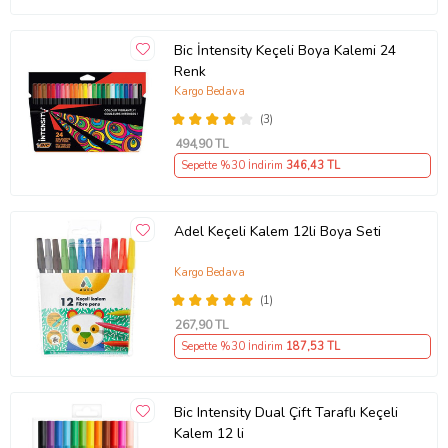
Bic İntensity Keçeli Boya Kalemi 24
Renk
Kargo Bedava
(3)
494
,90 TL
Sepette %30 İndirim
346
,43 TL
Adel Keçeli Kalem 12li Boya Seti
Kargo Bedava
(1)
267
,90 TL
Sepette %30 İndirim
187
,53 TL
Bic Intensity Dual Çift Taraflı Keçeli
Kalem 12 li