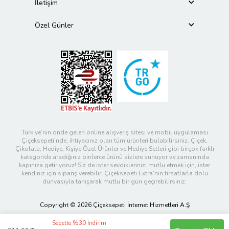
İletişim
Özel Günler
Türkiye’nin önde gelen online alışveriş sitesi ve mobil uygulaması
Çiçeksepeti’nde, ihtiyacınız olan tüm ürünleri bulabilirsiniz. Çiçek,
Çikolata, Hediye, Kişiye Özel Ürünler ve Hediye Setleri gibi birçok farklı
kategoride aradığınız binlerce ürünü sizlere sunuyor ve zamanında
kapınıza getiriyoruz! Siz de ister sevdiklerinizi mutlu etmek için, ister
kendiniz için sipariş verebilir; Çiçeksepeti Extra’nın fırsatlarla dolu
dünyasıyla tanışarak mutlu bir gün geçirebilirsiniz.
Copyright © 2026 Çiçeksepeti İnternet Hizmetleri A.Ş
Sepette %30 İndirim