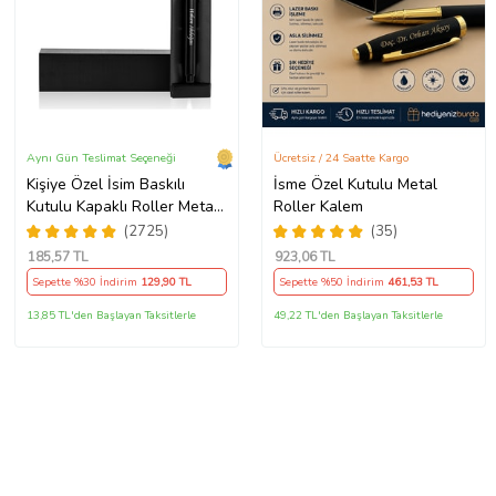
Aynı Gün Teslimat Seçeneği
Ücretsiz / 24 Saatte Kargo
Kişiye Özel İsim Baskılı
İsme Özel Kutulu Metal
Kutulu Kapaklı Roller Metal
Roller Kalem
Kalem (Siyah)
(2725)
(35)
185
,57 TL
923
,06 TL
Sepette %30 İndirim
129
,90 TL
Sepette %50 İndirim
461
,53 TL
13,85 TL'den Başlayan Taksitlerle
49,22 TL'den Başlayan Taksitlerle