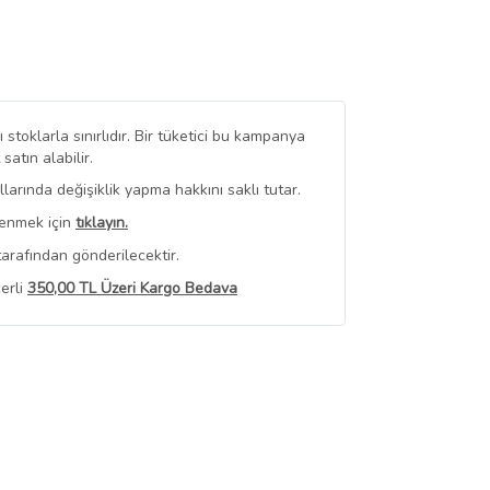
stoklarla sınırlıdır. Bir tüketici bu kampanya
tın alabilir.
arında değişiklik yapma hakkını saklı tutar.
renmek için
tıklayın.
arafından gönderilecektir.
erli
350,00 TL Üzeri Kargo Bedava
 Görüntüle
iyat bilgileri, satıcı tarafından