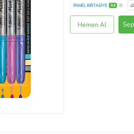
PANEL KIRTASİYE
9,6
Sep
Hemen Al