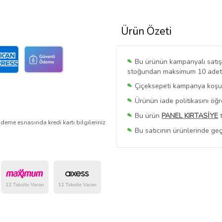
Ürün Özeti
Bu ürünün kampanyalı satışı 
stoğundan maksimum 10 adet sa
Çiçeksepeti kampanya koşull
Ürünün iade politikasını öğ
Bu ürün
PANEL KIRTASİYE
t
deme esnasında kredi kartı bilgileriniz
Bu satıcının ürünlerinde geç
Bu Satıcının
Tüm Ürünlerini
Ürün sayfasında gördüğünüz f
belirlenmektedir.