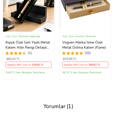
Aynı Gün Teslimat Seçeneği
Aynı Gün Ücretsiz Teslimat
Kişiye Özel İsim Yazılı Metal
Vogven Marka İsme Özel
Kalem Altın Rengi Detaylı
Metal Dolma Kalem (Füme)
Şık Hediyelik Roller Kalem
(5)
(88)
Özel Kutusunda İmza Kalemi
466
,60 TL
839
,88 TL
Sepette %30 İndirim
326
,62 TL
Sepette %35 İndirim
545
,92 TL
34,83 TL'den Başlayan Taksitlerle
58,23 TL'den Başlayan Taksitlerle
Yorumlar (1)