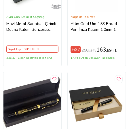
Aynı Gün Teslimat Seçeneği
Kargo ile Teslimat
Mavi Metal Sanatsal Çizimli
Altın Gold Um-153 Broad
Dolma Kalem Benzersiz
Pen İmza Kalem 1.0mm 1
üründür. Yalnızca bir adet
Adet
bulunmaktadır (Karışık)
163
%37
Sepet Fiyatı
2310
,00 TL
258
,69 TL
,19 TL
246,40 TL'den Başlayan Taksitlerle
17,46 TL'den Başlayan Taksitlerle