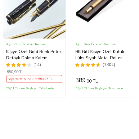
Aynı Gün Ücretsiz Teslimat
Aynı Gün Ücretsiz Teslimat
Kişiye Özel Gold Renk Petek
BK Gift Kişiye Özel Kutulu
Detaylı Dolma Kalem
Lüks Siyah Metal Roller
Kalem, Yeni İş, Ofis
(14)
(1304)
Hediyesi, Arkadaşa Hediye,
650
,90 TL
Öğretmenler Günü
389
Sepette %15 İndirim
553
,27 TL
,00 TL
59,01 TL'den Başlayan Taksitlerle
41,49 TL'den Başlayan Taksitlerle