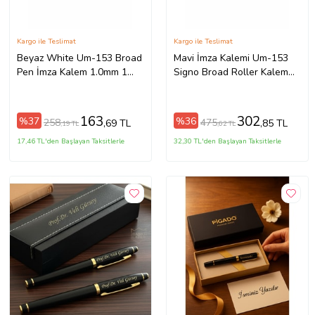
Kargo ile Teslimat
Kargo ile Teslimat
Beyaz White Um-153 Broad
Mavi İmza Kalemi Um-153
Pen İmza Kalem 1.0mm 1
Signo Broad Roller Kalem
Adet
1,0 Mm 2 Adet
163
302
%37
%36
258
475
,69 TL
,85 TL
,19 TL
,62 TL
17,46 TL'den Başlayan Taksitlerle
32,30 TL'den Başlayan Taksitlerle