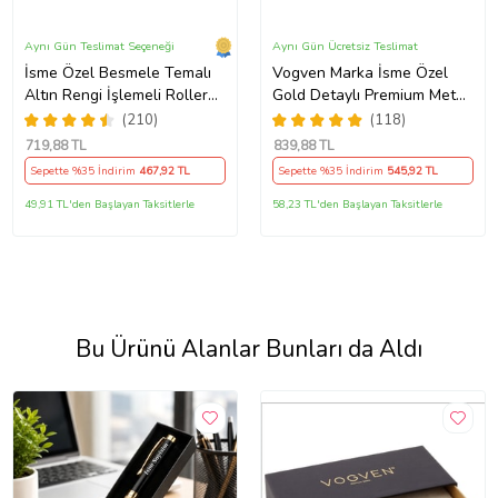
Aynı Gün Teslimat Seçeneği
Aynı Gün Ücretsiz Teslimat
İsme Özel Besmele Temalı
Vogven Marka İsme Özel
Altın Rengi İşlemeli Roller
Gold Detaylı Premium Metal
Kalem
Roller Kalem
(210)
(118)
719
,88 TL
839
,88 TL
Sepette %35 İndirim
467
,92 TL
Sepette %35 İndirim
545
,92 TL
49,91 TL'den Başlayan Taksitlerle
58,23 TL'den Başlayan Taksitlerle
Bu Ürünü Alanlar Bunları da Aldı