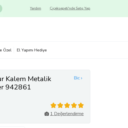
Yardım
Çiçeksepeti'nde Satış Yap
ye Özel
El Yapımı Hediye
ur Kalem Metalik
Bic
ter 942861
1 Değerlendirme