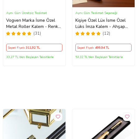
Aynı Gün Ücretsiz Teslimat
Aynı Gün Teslimat Seçeneği
Vogven Marka İsme Özel
Kişiye Özel Lüx İsme Özel
Metal Roller Kalem - Renk
Lüks İmza Kalem - Ahşap
Seçenekli (Siyah)
Görünümlü, Altın Ve Kırmızı
(31)
(12)
Detaylı İmza Kalemi Orjinal
Kutusunda
Sepet Fiyatı
311
,92 TL
Sepet Fiyatı
499
,94 TL
33,27 TL'den Başlayan Taksitlerle
53,32 TL'den Başlayan Taksitlerle