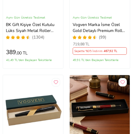
Aynı Gün Ücretsiz Teslimat
Aynı Gün Ücretsiz Teslimat
BK Gift Kişiye Özel Kutulu
Vogven Marka İsme Özel
Lüks Siyah Metal Roller
Gold Detaylı Premium Roller
Kalem, Yeni İş, Ofis
Kalem
(1304)
(99)
Hediyesi, Arkadaşa Hediye,
719
,88 TL
Öğretmenler Günü
389
Sepette %35 İndirim
467
,92 TL
,00 TL
41,49 TL'den Başlayan Taksitlerle
49,91 TL'den Başlayan Taksitlerle