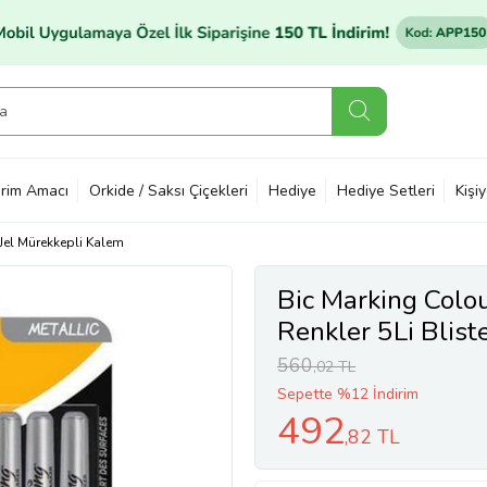
rim Amacı
Orkide / Saksı Çiçekleri
Hediye
Hediye Setleri
Kişi
 Jel Mürekkepli Kalem
Bic Marking Colo
Renkler 5Li Blis
560
,02 TL
Sepette %12 İndirim
492
,82 TL