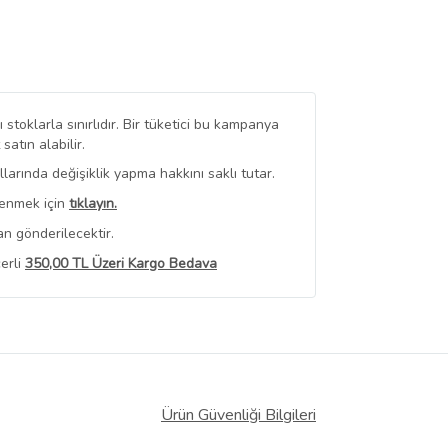
stoklarla sınırlıdır. Bir tüketici bu kampanya
tın alabilir.
arında değişiklik yapma hakkını saklı tutar.
renmek için
tıklayın.
an gönderilecektir.
erli
350,00 TL Üzeri Kargo Bedava
 Görüntüle
iyat bilgileri, satıcı tarafından
Ürün Güvenliği Bilgileri