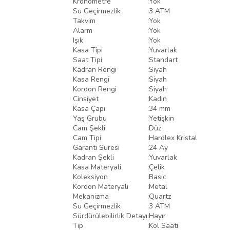
Kronometre
:
Yok
Su Geçirmezlik
:
3 ATM
Takvim
:
Yok
Alarm
:
Yok
Işık
:
Yok
Kasa Tipi
:
Yuvarlak
Saat Tipi
:
Standart
Kadran Rengi
:
Siyah
Kasa Rengi
:
Siyah
Kordon Rengi
:
Siyah
Cinsiyet
:
Kadın
Kasa Çapı
:
34 mm
Yaş Grubu
:
Yetişkin
Cam Şekli
:
Düz
Cam Tipi
:
Hardlex Kristal
Garanti Süresi
:
24 Ay
Kadran Şekli
:
Yuvarlak
Kasa Materyali
:
Çelik
Koleksiyon
:
Basic
Kordon Materyali
:
Metal
Mekanizma
:
Quartz
Su Geçirmezlik
:
3 ATM
Sürdürülebilirlik Detayı
:
Hayır
Tip
:
Kol Saati