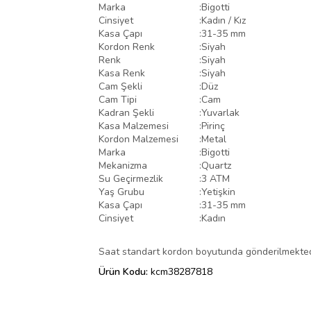
Marka
:
Bigotti
Cinsiyet
:
Kadın / Kız
Kasa Çapı
:
31-35 mm
Kordon Renk
:
Siyah
Renk
:
Siyah
Kasa Renk
:
Siyah
Cam Şekli
:
Düz
Cam Tipi
:
Cam
Kadran Şekli
:
Yuvarlak
Kasa Malzemesi
:
Pirinç
Kordon Malzemesi
:
Metal
Marka
:
Bigotti
Mekanizma
:
Quartz
Su Geçirmezlik
:
3 ATM
Yaş Grubu
:
Yetişkin
Kasa Çapı
:
31-35 mm
Cinsiyet
:
Kadın
Saat standart kordon boyutunda gönderilmektedir
Ürün Kodu:
kcm38287818