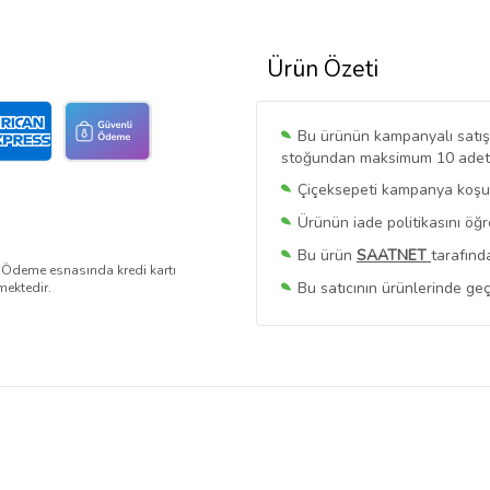
Ürün Özeti
Bu ürünün kampanyalı satışı 
stoğundan maksimum 10 adet sa
Çiçeksepeti kampanya koşull
Ürünün iade politikasını öğ
Bu ürün
SAATNET
tarafınd
. Ödeme esnasında kredi kartı
Bu satıcının ürünlerinde geç
mektedir.
Bu Satıcının
Tüm Ürünlerini
Ürün sayfasında gördüğünüz f
belirlenmektedir.