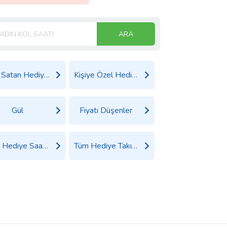
ARA
Çok Satan Hediyeler
Kişiye Özel Hediyeler
Gül
Fiyatı Düşenler
Tüm Hediye Saat Ürünleri
Tüm Hediye Takı, Saat ve Aksesuar Ürünleri