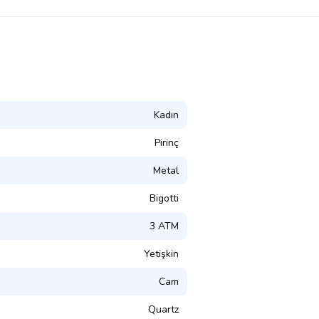
Kadın
Pirinç
Metal
Bigotti
3 ATM
Yetişkin
Cam
Quartz