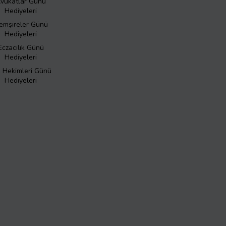
vukatlar Günü
Hediyeleri
emşireler Günü
Hediyeleri
Eczacılık Günü
Hediyeleri
ş Hekimleri Günü
Hediyeleri