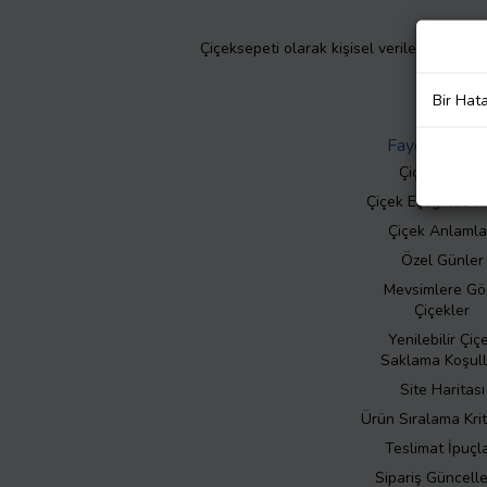
Çiçeksepeti olarak kişisel verilerinizin giz
Bir Hat
Faydalı Bilgil
Çiçek Bakımı
Çiçek Eşliğinde N
Çiçek Anlamla
Özel Günler
Mevsimlere Gö
Çiçekler
Yenilebilir Çiç
Saklama Koşull
Site Haritası
Ürün Sıralama Krit
Teslimat İpuçla
Sipariş Güncell