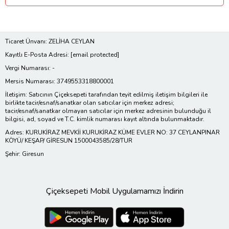
Ticaret Ünvanı: ZELİHA CEYLAN
Kayıtlı E-Posta Adresi:
[email protected]
Vergi Numarası: -
Mersis Numarası: 3749553318800001
İletişim: Satıcının Çiçeksepeti tarafından teyit edilmiş iletişim bilgileri ile
birlikte tacir/esnaf/sanatkar olan satıcılar için merkez adresi;
tacir/esnaf/sanatkar olmayan satıcılar için merkez adresinin bulunduğu il
bilgisi, ad, soyad ve T.C. kimlik numarası kayıt altında bulunmaktadır.
Adres: KURUKİRAZ MEVKİİ KURUKİRAZ KÜME EVLER NO: 37 CEYLANPINAR
KÖYÜ/ KEŞAP/ GİRESUN 1500043585/28/TUR
Şehir: Giresun
Çiçeksepeti Mobil Uygulamamızı İndirin