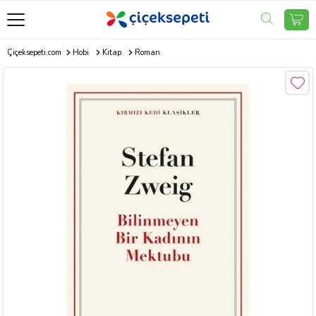
Çiçeksepeti.com
Hobi
Kitap
Roman