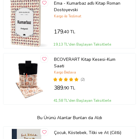
Ema - Kumarbaz adlı Kitap Roman
Dostoyevski
Kargo ile Teslimat
179
,40 TL
19,13 TL'den Başlayan Taksitlerle
BCOVERART Kitap Kesesi-Kum
Saati
Kargo Bedava
(2)
389
,90 TL
41,58 TL'den Başlayan Taksitlerle
Bu Ürünü Alanlar Bunları da Aldı
Çocuk, Köstebek, Tilki ve At (Ciltli)