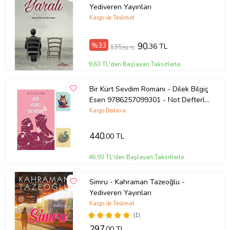
Yediveren Yayınları
Basım Yılı: 2021
Kargo ile Teslimat
Kapak Türü: Karton Kapak
%33
90
,36 TL
135
,54 TL
9,63 TL'den Başlayan Taksitlerle
Sayfa Sayısı: 72
Bir Kürt Sevdim Romanı - Dilek Bilgiç
Kağıt Cinsi: 2. Hamur
Esen 9786257099301 - Not Defterli
Seti (Renksiz)
Kargo Bedava
Çevirmen: Gülperi Sert
Ürün Kodu:
kcm82743348
440
,00 TL
46,93 TL'den Başlayan Taksitlerle
Simru - Kahraman Tazeoğlu -
Yediveren Yayınları
Kargo ile Teslimat
(1)
297
,00 TL