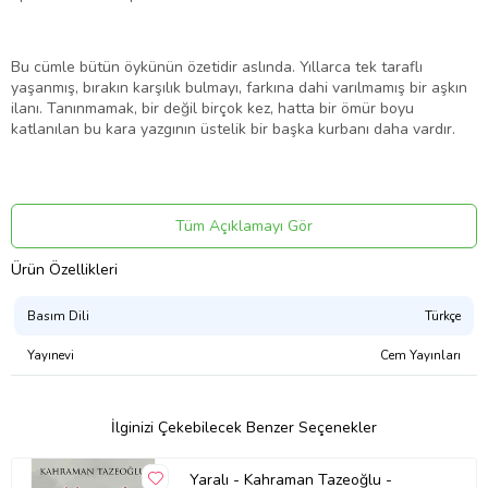
Bu cümle bütün öykünün özetidir aslında. Yıllarca tek taraflı
yaşanmış, bırakın karşılık bulmayı, farkına dahi varılmamış bir aşkın
ilanı. Tanınmamak, bir değil birçok kez, hatta bir ömür boyu
katlanılan bu kara yazgının üstelik bir başka kurbanı daha vardır.
“… o gün beni tanımadığın için ilk kez acı duydum, senin tarafından
tanınmamak, bu yazgıyı bütün bir ömür yaşadım ve onunla da
Tüm Açıklamayı Gör
öleceğim; tanınmamış, senin tarafından hâlâ tanınmamış bir şekilde.
Ürün Özellikleri
O hayal kırıklığını sana nasıl anlatabilirim?”
Basım Dili
Türkçe
Yayınevi
Cem Yayınları
Ürün Adı: Bilinmeyen Bir Kadının Mektubu
Ürün Kodu: 9786052986356
İlginizi Çekebilecek Benzer Seçenekler
Yazar: Stefan Zweig
Yaralı - Kahraman Tazeoğlu -