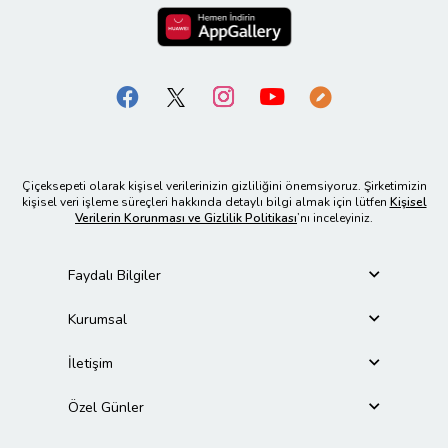
Çiçeksepeti olarak kişisel verilerinizin gizliliğini önemsiyoruz. Şirketimizin
kişisel veri işleme süreçleri hakkında detaylı bilgi almak için lütfen
Kişisel
Verilerin Korunması ve Gizlilik Politikası
’nı inceleyiniz.
Faydalı Bilgiler
Kurumsal
İletişim
Özel Günler