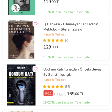
129
,00 TL
13,76 TL'den Başlayan Taksitlerle
İş Bankası - Bilinmeyen Bir Kadının
Mektubu - Stefan Zweig
Kargo ile Teslimat
(2)
129
,00 TL
13,76 TL'den Başlayan Taksitlerle
Bodrum Katı Tünelden Önceki Beyaz
Ev Serisi - Işıl Işık
Kargo ile Teslimat
(14)
%11
169
,00 TL
190
,00 TL
18,02 TL'den Başlayan Taksitlerle