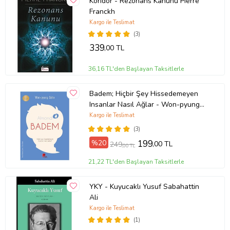
Koridor - Rezonans Kanunu Pıerre
Franckh
Kargo ile Teslimat
(3)
339
,00 TL
36,16 TL'den Başlayan Taksitlerle
Badem; Hiçbir Şey Hissedemeyen
Insanlar Nasıl Ağlar - Won-pyung
Sohn - Peta Kitap
Kargo ile Teslimat
(3)
%20
199
,00 TL
249
,00 TL
21,22 TL'den Başlayan Taksitlerle
YKY - Kuyucaklı Yusuf Sabahattin
Ali
Kargo ile Teslimat
(1)