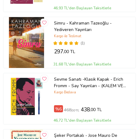
46,93 TL'den Başlayan Taksitlerle
Simru - Kahraman Tazeoğlu -
Yediveren Yayınları
Kargo ile Teslimat
(1)
297
,00 TL
31,68 TL'den Başlayan Taksitlerle
Sevme Sanatı -Klasik Kapak - Erich
Fromm - Say Yayınları - (KALEM VE
NOT DEFTERLİ) (Renksiz)
Kargo Bedava
%6
438
,00 TL
468
,00 TL
46,72 TL'den Başlayan Taksitlerle
Şeker Portakalı - Jose Mauro De