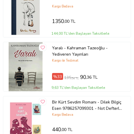
Kargo Bedava
1350
,00 TL
144,00 TL'den Başlayan Taksitlerle
Yaralı - Kahraman Tazeoğlu -
Yediveren Yayınları
Kargo ile Teslimat
%33
90
,36 TL
135
,54 TL
9,63 TL'den Başlayan Taksitlerle
Bir Kürt Sevdim Romanı - Dilek Bilgiç
Esen 9786257099301 - Not Defterli
Seti (Renksiz)
Kargo Bedava
440
,00 TL