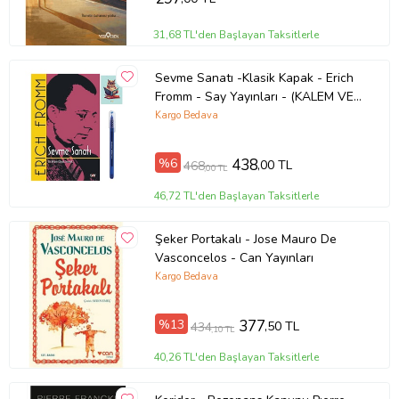
31,68 TL'den Başlayan Taksitlerle
Sevme Sanatı -Klasik Kapak - Erich
Fromm - Say Yayınları - (KALEM VE
NOT DEFTERLİ) (Renksiz)
Kargo Bedava
%6
438
,00 TL
468
,00 TL
46,72 TL'den Başlayan Taksitlerle
Şeker Portakalı - Jose Mauro De
Vasconcelos - Can Yayınları
Kargo Bedava
%13
377
,50 TL
434
,10 TL
40,26 TL'den Başlayan Taksitlerle