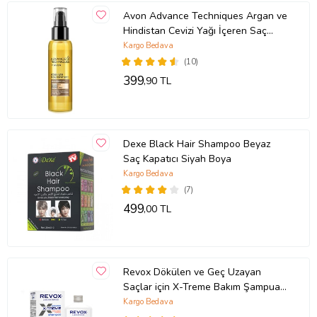
Avon Advance Techniques Argan ve
Hindistan Cevizi Yağı İçeren Saç
Bakım Yağı 100 Ml.
Kargo Bedava
(10)
399
,90 TL
Dexe Black Hair Shampoo Beyaz
Saç Kapatıcı Siyah Boya
Kargo Bedava
(7)
499
,00 TL
Revox Dökülen ve Geç Uzayan
Saçlar için X-Treme Bakım Şampuanı
/ 400 ml
Kargo Bedava