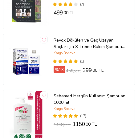
(7)
499
,00 TL
Revox Dökülen ve Geç Uzayan
Saçlar için X-Treme Bakım Şampuanı
/ 400 ml
Kargo Bedava
(1)
%13
399
,00 TL
459
,00 TL
Sebamed Hergün Kullanım Şampuan
1000 ml
Kargo Bedava
(17)
1150
,00 TL
1448
,99 TL