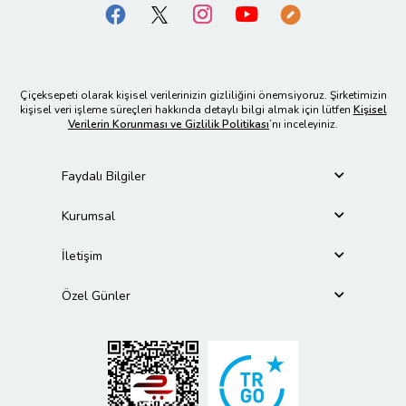
Çiçeksepeti olarak kişisel verilerinizin gizliliğini önemsiyoruz. Şirketimizin
kişisel veri işleme süreçleri hakkında detaylı bilgi almak için lütfen
Kişisel
Verilerin Korunması ve Gizlilik Politikası
’nı inceleyiniz.
Faydalı Bilgiler
Kurumsal
İletişim
Özel Günler