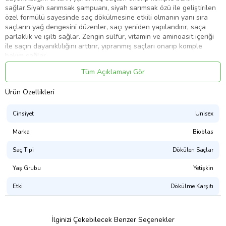
sağlar.Siyah sarımsak şampuanı, siyah sarımsak özü ile geliştirilen
özel formülü sayesinde saç dökülmesine etkili olmanın yanı sıra
saçların yağ dengesini düzenler, saçı yeniden yapılandırır, saça
parlaklık ve ışıltı sağlar. Zengin sülfür, vitamin ve aminoasit içeriği
ile saçın dayanıklılığını arttırır, yıpranmış saçları onarıp komple
bakım sağlar.
Ürün Kodu:
kcm71928163
Tüm Açıklamayı Gör
Ürün Özellikleri
Cinsiyet
Unisex
Marka
Bioblas
Saç Tipi
Dökülen Saçlar
Yaş Grubu
Yetişkin
Etki
Dökülme Karşıtı
İlginizi Çekebilecek Benzer Seçenekler