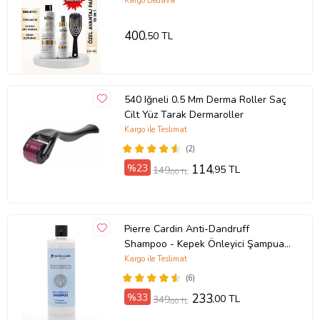
Therapy Saç Ba
Kargo Bedava
400
,50 TL
540 Iğneli 0.5 Mm Derma Roller Saç
Cilt Yüz Tarak Dermaroller
Kargo ile Teslimat
(2)
%23
114
,95 TL
149
,00 TL
Pierre Cardin Anti-Dandruff
Shampoo - Kepek Önleyici Şampuan
400 ml
Kargo ile Teslimat
(6)
%33
233
,00 TL
349
,00 TL