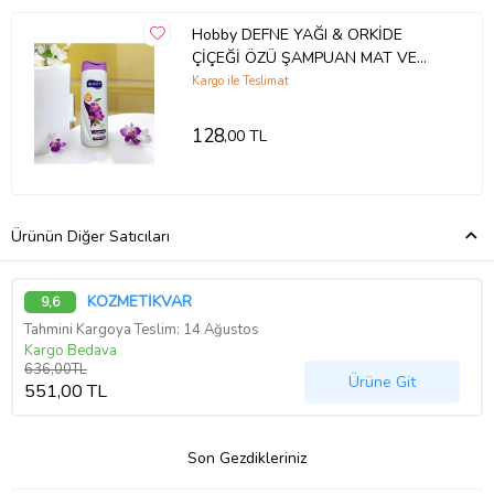
Hobby DEFNE YAĞI & ORKİDE
ÇİÇEĞİ ÖZÜ ŞAMPUAN MAT VE
CANSIZ SAÇALR İÇİN
Kargo ile Teslimat
128
,00 TL
Ürünün Diğer Satıcıları
KOZMETİKVAR
9,6
Tahmini Kargoya Teslim: 14 Ağustos
Kargo Bedava
636,00TL
Ürüne Git
551,00 TL
Son Gezdikleriniz