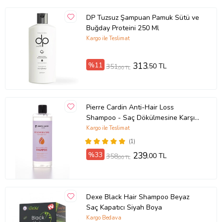
DP Tuzsuz Şampuan Pamuk Sütü ve
Buğday Proteini 250 Ml
Kargo ile Teslimat
%11
313
,50 TL
351
,00 TL
Pierre Cardin Anti-Hair Loss
Shampoo - Saç Dökülmesine Karşı
Şampuan 400 ml
Kargo ile Teslimat
(1)
%33
239
,00 TL
358
,00 TL
Dexe Black Hair Shampoo Beyaz
Saç Kapatıcı Siyah Boya
Kargo Bedava