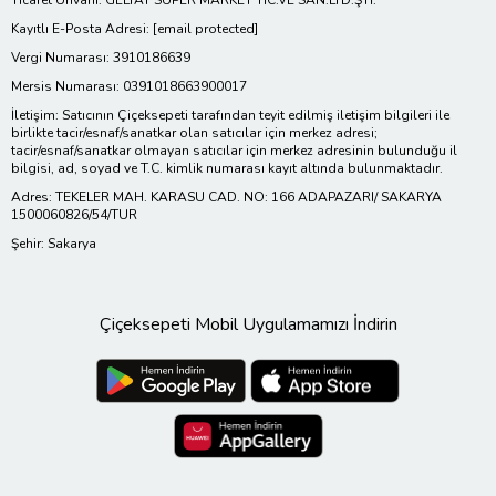
Ticaret Ünvanı: GELTAT SÜPER MARKET TİC.VE SAN.LTD.ŞTİ.
Kayıtlı E-Posta Adresi:
[email protected]
Vergi Numarası: 3910186639
Mersis Numarası: 0391018663900017
İletişim: Satıcının Çiçeksepeti tarafından teyit edilmiş iletişim bilgileri ile
birlikte tacir/esnaf/sanatkar olan satıcılar için merkez adresi;
tacir/esnaf/sanatkar olmayan satıcılar için merkez adresinin bulunduğu il
bilgisi, ad, soyad ve T.C. kimlik numarası kayıt altında bulunmaktadır.
Adres: TEKELER MAH. KARASU CAD. NO: 166 ADAPAZARI/ SAKARYA
1500060826/54/TUR
Şehir: Sakarya
Çiçeksepeti Mobil Uygulamamızı İndirin