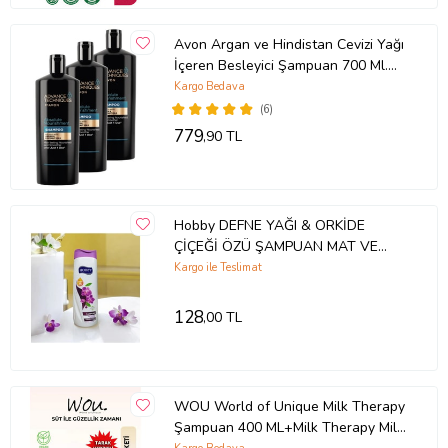
Avon Argan ve Hindistan Cevizi Yağı
İçeren Besleyici Şampuan 700 Ml.
Üçlü Set
Kargo Bedava
(6)
779
,90 TL
Hobby DEFNE YAĞI & ORKİDE
ÇİÇEĞİ ÖZÜ ŞAMPUAN MAT VE
CANSIZ SAÇALR İÇİN
Kargo ile Teslimat
128
,00 TL
WOU World of Unique Milk Therapy
Şampuan 400 ML+Milk Therapy Milk