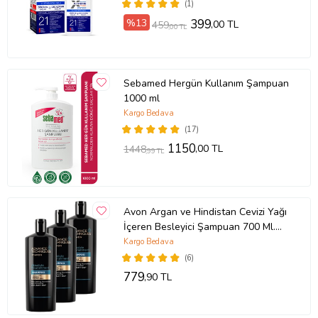
(1)
%13
399
,00 TL
459
,00 TL
Sebamed Hergün Kullanım Şampuan
1000 ml
Kargo Bedava
(17)
1150
,00 TL
1448
,99 TL
Avon Argan ve Hindistan Cevizi Yağı
İçeren Besleyici Şampuan 700 Ml.
Üçlü Set
Kargo Bedava
(6)
779
,90 TL