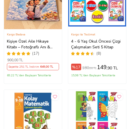
Kargo Bedava
Kargo ile Teslimat
Kişiye Özel Aile Hikaye
4 - 6 Yaş Okul Öncesi Çizgi
Kitabı – Fotoğraflı Anı &
Çalışmaları Seti 5 Kitap
Masal Kitabı
(17)
(8)
900
,00 TL
149
%17
Sepette 251 TL İndirim
649
,00 TL
180
,90 TL
,00 TL
69,22 TL'den Başlayan Taksitlerle
15,98 TL'den Başlayan Taksitlerle