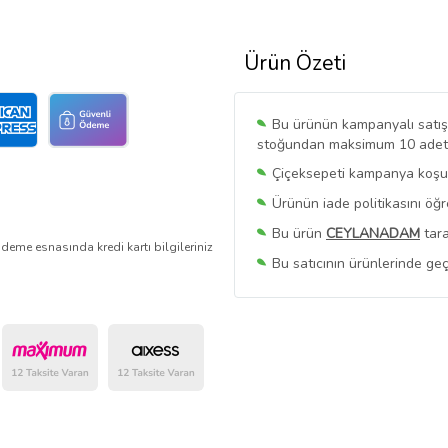
Ürün Özeti
Bu ürünün kampanyalı satışı 
stoğundan maksimum 10 adet sa
Çiçeksepeti kampanya koşull
Ürünün iade politikasını öğ
Bu ürün
CEYLANADAM
tara
deme esnasında kredi kartı bilgileriniz
Bu satıcının ürünlerinde geç
Bu Satıcının
Tüm Ürünlerini
Ürün sayfasında gördüğünüz f
belirlenmektedir.