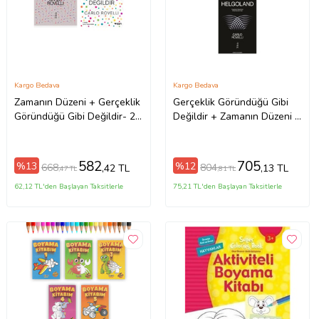
Kargo Bedava
Kargo Bedava
Zamanın Düzeni + Gerçeklik
Gerçeklik Göründüğü Gibi
Göründüğü Gibi Değildir- 2
Değildir + Zamanın Düzeni +
Kitap Set - Iş Bankası Özel
Helgoland- 3 Kitap Set - Iş
Set Zamanın Düzeni
Bankası Özel Set
582
705
%13
%12
668
804
,42 TL
,13 TL
,47 TL
,81 TL
62,12 TL'den Başlayan Taksitlerle
75,21 TL'den Başlayan Taksitlerle