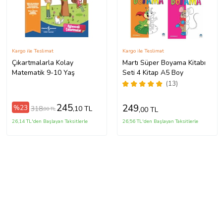
Kargo ile Teslimat
Kargo ile Teslimat
Çıkartmalarla Kolay
Martı Süper Boyama Kitabı
Matematik 9-10 Yaş
Seti 4 Kitap A5 Boy
(13)
245
249
%23
318
,10 TL
,00 TL
,00 TL
26,14 TL'den Başlayan Taksitlerle
26,56 TL'den Başlayan Taksitlerle