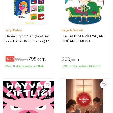
Kargo Bedava
Kargo ile Teslimat
Bebek Eğitim Seti (6-24 Ay
DAHACIK ŞERMİN YAŞAR
Zeki Bebek Kütüphanesi) 8'li
DOĞAN EGMONT
Set
799
300
%20
999
,00 TL
,00 TL
,00 TL
85,22 TL'den Başlayan Taksitlerle
32,00 TL'den Başlayan Taksitlerle