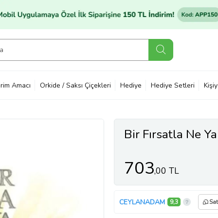
rim Amacı
Orkide / Saksı Çiçekleri
Hediye
Hediye Setleri
Kişi
Bir Fırsatla Ne Y
703
,00 TL
CEYLANADAM
9,3
Sat