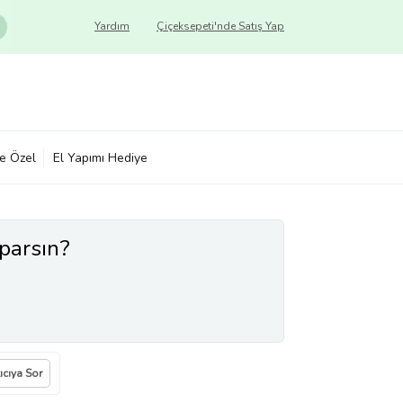
Yardım
Çiçeksepeti'nde Satış Yap
ye Özel
El Yapımı Hediye
aparsın?
ıcıya Sor