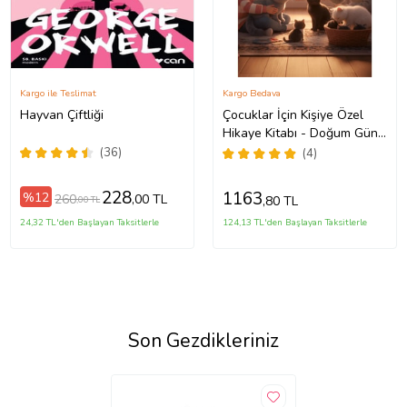
Kargo ile Teslimat
Kargo Bedava
Hayvan Çiftliği
Çocuklar İçin Kişiye Özel
Hikaye Kitabı - Doğum Günü
Hediyesi - Okuma Hediyesi
(36)
(4)
228
1163
%12
260
,00 TL
,80 TL
,00 TL
24,32 TL'den Başlayan Taksitlerle
124,13 TL'den Başlayan Taksitlerle
Son Gezdikleriniz