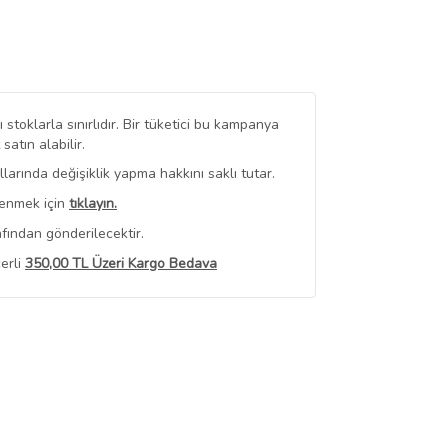
stoklarla sınırlıdır. Bir tüketici bu kampanya
tın alabilir.
arında değişiklik yapma hakkını saklı tutar.
renmek için
tıklayın.
fından gönderilecektir.
erli
350,00 TL Üzeri Kargo Bedava
 Görüntüle
iyat bilgileri, satıcı tarafından