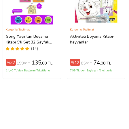
Kargo ile Teslimat
Kargo ile Teslimat
Gong Yayınları Boyama
Aktiviteli Boyama Kitabı-
Kitabı 5'li Set 32 Sayfalı
hayvanlar
Toplam 160 Sayfa Kum
(14)
Boyama Hediyeli (Buz-Buz)
135
74
%32
%12
199
85
,00 TL
,98 TL
,00 TL
,00 TL
14,40 TL'den Başlayan Taksitlerle
7,99 TL'den Başlayan Taksitlerle