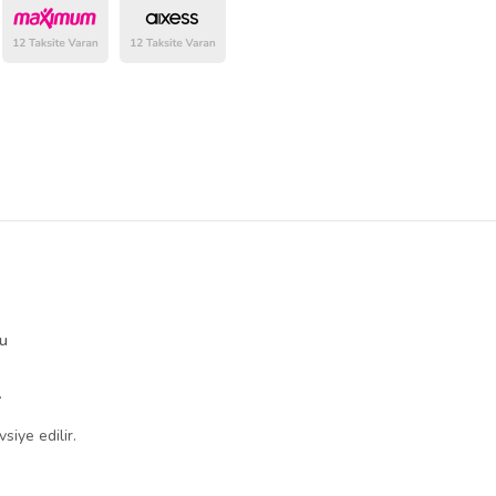
lu
.
siye edilir.