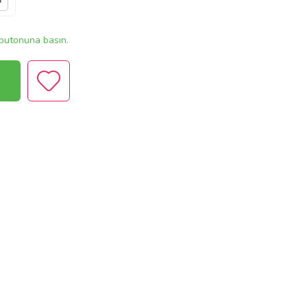
r
butonuna basın.