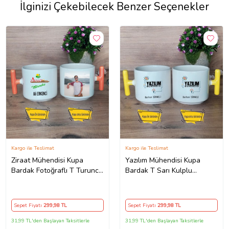
İlginizi Çekebilecek Benzer Seçenekler
Kargo ile Teslimat
Kargo ile Teslimat
Ziraat Mühendisi Kupa
Yazılım Mühendisi Kupa
Bardak Fotoğraflı T Turuncu
Bardak T Sarı Kulplu
Kulplu Mühendisler Günü
Mühendisler Günü Hediyesi
Hediyesi
Sepet Fiyatı
299
,98 TL
Sepet Fiyatı
299
,98 TL
31,99 TL'den Başlayan Taksitlerle
31,99 TL'den Başlayan Taksitlerle