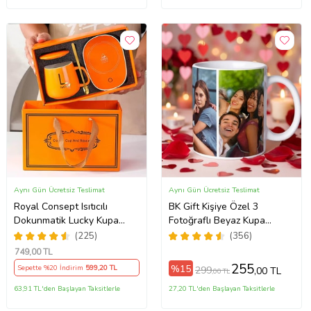
Aynı Gün Ücretsiz Teslimat
Aynı Gün Ücretsiz Teslimat
Royal Consept Isıtıcılı
BK Gift Kişiye Özel 3
Dokunmatik Lucky Kupa
Fotoğraflı Beyaz Kupa
Bardak Seti
Bardak, Sevgiliye Hediye,
(225)
(356)
Arkadaşa Hediye
749
,00 TL
255
%15
Sepette %20 İndirim
599
,20 TL
299
,00 TL
,00 TL
63,91 TL'den Başlayan Taksitlerle
27,20 TL'den Başlayan Taksitlerle