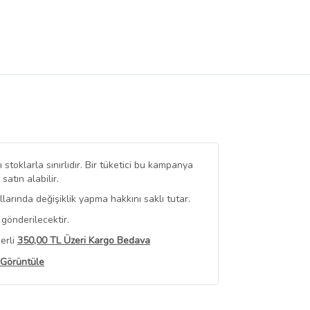
stoklarla sınırlıdır. Bir tüketici bu kampanya
tın alabilir.
arında değişiklik yapma hakkını saklı tutar.
gönderilecektir.
erli
350,00 TL Üzeri Kargo Bedava
 Görüntüle
iyat bilgileri, satıcı tarafından