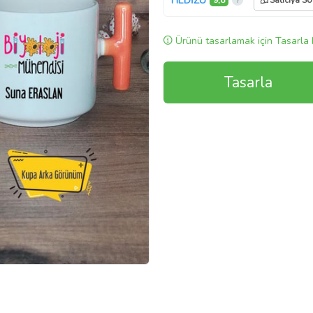
HEDİZU
9,8
Satıcıya So
Ürünü tasarlamak için Tasarla 
Tasarla