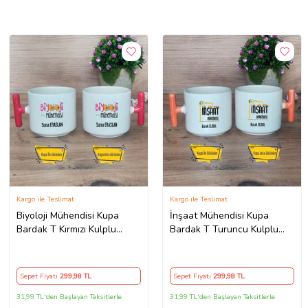
Kargo ile Teslimat
Kargo ile Teslimat
Biyoloji Mühendisi Kupa
İnşaat Mühendisi Kupa
Bardak T Kırmızı Kulplu
Bardak T Turuncu Kulplu
Mühendisler Günü Hediyesi
Mühendisler Günü Hediyesi
Sepet Fiyatı
299
,98 TL
Sepet Fiyatı
299
,98 TL
31,99 TL'den Başlayan Taksitlerle
31,99 TL'den Başlayan Taksitlerle