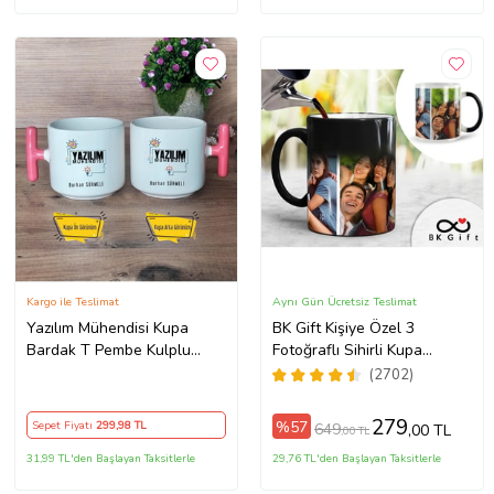
Kargo ile Teslimat
Aynı Gün Ücretsiz Teslimat
Yazılım Mühendisi Kupa
BK Gift Kişiye Özel 3
Bardak T Pembe Kulplu
Fotoğraflı Sihirli Kupa
Mühendisler Günü Hediyesi
Bardak, Arkadaşa Hediye,
(2702)
Sevgiliye Hediye
279
%57
Sepet Fiyatı
299
,98 TL
649
,00 TL
,00 TL
31,99 TL'den Başlayan Taksitlerle
29,76 TL'den Başlayan Taksitlerle