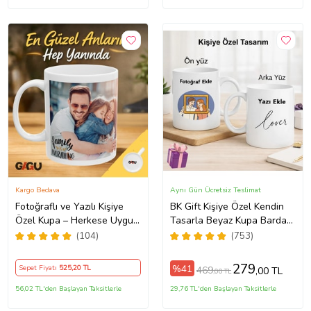
Kargo Bedava
Aynı Gün Ücretsiz Teslimat
Fotoğraflı ve Yazılı Kişiye
BK Gift Kişiye Özel Kendin
Özel Kupa – Herkese Uygun
Tasarla Beyaz Kupa Bardak,
Anlamlı Hediye Porselen
Sevgiliye Hediye, Arkadaşa
(104)
(753)
Baskılı Kupa (Beyaz)
Hediye, Doğum Günü
Hediyesi
279
%41
Sepet Fiyatı
525
,20 TL
469
,00 TL
,00 TL
56,02 TL'den Başlayan Taksitlerle
29,76 TL'den Başlayan Taksitlerle