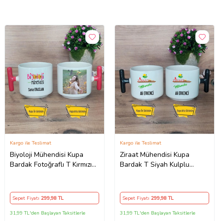
Kargo ile Teslimat
Kargo ile Teslimat
Biyoloji Mühendisi Kupa
Ziraat Mühendisi Kupa
Bardak Fotoğraflı T Kırmızı
Bardak T Siyah Kulplu
Kulplu Mühendisler Günü
Mühendisler Günü Hediyesi
Hediyesi
Sepet Fiyatı
299
,98 TL
Sepet Fiyatı
299
,98 TL
31,99 TL'den Başlayan Taksitlerle
31,99 TL'den Başlayan Taksitlerle