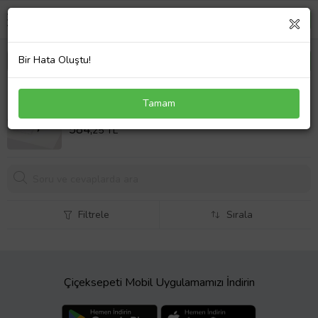
Bir Hata Oluştu!
BK Gift Bir Bela Geliyor Tasarımlı Beyaz Defter
Tamam
Kalem ve Kalemlik Hediye Seti - Model 1
Sepet Fiyatı
584,
25 TL
Filtrele
Sırala
Çiçeksepeti Mobil Uygulamamızı İndirin