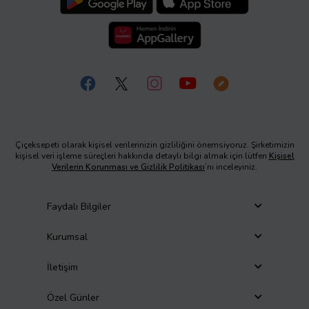
Çiçeksepeti olarak kişisel verilerinizin gizliliğini önemsiyoruz. Şirketimizin
kişisel veri işleme süreçleri hakkında detaylı bilgi almak için lütfen
Kişisel
Verilerin Korunması ve Gizlilik Politikası
’nı inceleyiniz.
Faydalı Bilgiler
Kurumsal
İletişim
Özel Günler