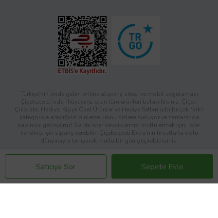
Türkiye’nin önde gelen online alışveriş sitesi ve mobil uygulaması
Çiçeksepeti’nde, ihtiyacınız olan tüm ürünleri bulabilirsiniz. Çiçek,
Çikolata, Hediye, Kişiye Özel Ürünler ve Hediye Setleri gibi birçok farklı
kategoride aradığınız binlerce ürünü sizlere sunuyor ve zamanında
kapınıza getiriyoruz! Siz de ister sevdiklerinizi mutlu etmek için, ister
kendiniz için sipariş verebilir; Çiçeksepeti Extra’nın fırsatlarla dolu
dünyasıyla tanışarak mutlu bir gün geçirebilirsiniz.
Copyright © 2026 Çiçeksepeti İnternet Hizmetleri A.Ş
Satıcıya Sor
Sepete Ekle