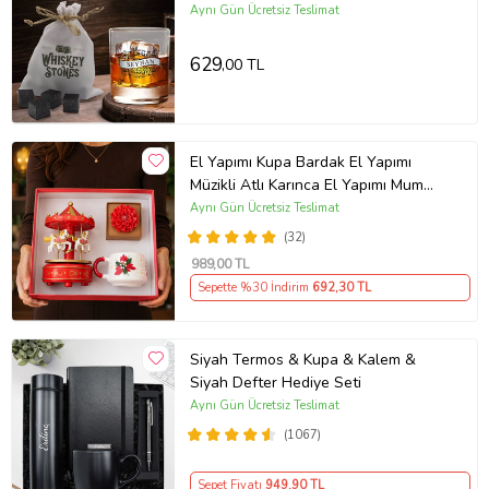
Soğutma Taşı Seti - Model 16
Aynı Gün Ücretsiz Teslimat
629
,00 TL
El Yapımı Kupa Bardak El Yapımı
Müzikli Atlı Karınca El Yapımı Mum
AYN34
Aynı Gün Ücretsiz Teslimat
(32)
989
,00 TL
Sepette %30 İndirim
692
,30 TL
Siyah Termos & Kupa & Kalem &
Siyah Defter Hediye Seti
Aynı Gün Ücretsiz Teslimat
(1067)
Sepet Fiyatı
949
,90 TL