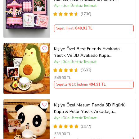
Bubble Mum & Kupa Hediye Seti
Aynı Gün Ücretsiz Teslimat
(1730)
Sepet Fiyatı
849
,92 TL
Kişiye Özel Best Friends Avokado
Yastık Ve 3D Avakado Kupa
Arkadaşa Hediye
Aynı Gün Ücretsiz Teslimat
(3882)
549
,90 TL
Sepette %10 İndirim
494
,91 TL
Kişiye Özel Masum Panda 3D Figürlü
Kupa & Polar Yastık Arkadaşa
Hediye
Aynı Gün Ücretsiz Teslimat
(1077)
539
,90 TL