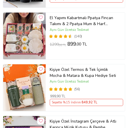
El Yapımı Kabartmalı Ppatya Fincan
Takımı & 2 Ppatya Mum & Harf
Anahtarlık & Kokulu Mendil Hediye
Aynı Gün Ücretsiz Teslimat
Seti-
(140)
899
,00 TL
1299
,00 TL
Kişiye Özel Termos & Tek İçimlik
Mocha & Matara & Kupa Hediye Seti
Aynı Gün Ücretsiz Teslimat
(56)
999
,90 TL
Sepette %15 İndirim
849
,92 TL
Kişiye Özel İnstagram Çerçeve & Atlı
Karınca Müzik Kutusu & Pembe