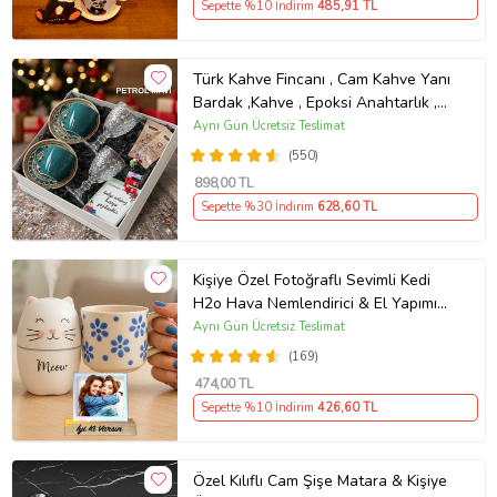
Sepette %10 İndirim
485
,91 TL
Türk Kahve Fincanı , Cam Kahve Yanı
Bardak ,Kahve , Epoksi Anahtarlık ,
Kahvesever Hediye Seti AYN34
Aynı Gün Ücretsiz Teslimat
KŞSL
(550)
898
,00 TL
Sepette %30 İndirim
628
,60 TL
Kişiye Özel Fotoğraflı Sevimli Kedi
H2o Hava Nemlendirici & El Yapımı
Kabartmalı Kupa
Aynı Gün Ücretsiz Teslimat
(169)
474
,00 TL
Sepette %10 İndirim
426
,60 TL
Özel Kılıflı Cam Şişe Matara & Kişiye