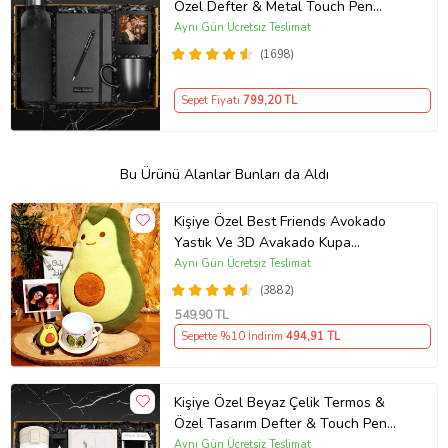
Özel Defter & Metal Touch Pen
Kalem & Fotoğraf Çerçevesi & Siyah
Aynı Gün Ücretsiz Teslimat
Kupa Hediye Seti
(1698)
Sepet Fiyatı
799
,20 TL
Bu Ürünü Alanlar Bunları da Aldı
Kişiye Özel Best Friends Avokado
Yastık Ve 3D Avakado Kupa
Arkadaşa Hediye
Aynı Gün Ücretsiz Teslimat
(3882)
549
,90 TL
Sepette %10 İndirim
494
,91 TL
Kişiye Özel Beyaz Çelik Termos &
Özel Tasarım Defter & Touch Pen
Kalem & Kişiye Özel Cep Aynası &
Aynı Gün Ücretsiz Teslimat