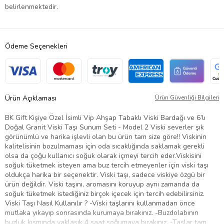
belirlenmektedir.
Ödeme Seçenekleri
Ürün Açıklaması
Ürün Güvenliği Bilgileri
BK Gift Kişiye Özel İsimli Vip Ahşap Tabaklı Viski Bardağı ve 6’lı
Doğal Granit Viski Taşı Sunum Seti - Model 2 Viski severler şık
görünümlü ve harika işlevli olan bu ürün tam size göre!! Viskinin
kalitelisinin bozulmaması için oda sıcaklığında saklamak gerekli
olsa da çoğu kullanıcı soğuk olarak içmeyi tercih eder.Viskisini
soğuk tüketmek isteyen ama buz tercih etmeyenler için viski taşı
oldukça harika bir seçenektir. Viski taşı, sadece viskiye özgü bir
ürün değildir. Viski taşını, aromasını koruyup aynı zamanda da
soğuk tüketmek istediğiniz birçok içecek için tercih edebilirsiniz.
Viski Taşı Nasıl Kullanılır ? -Viski taşlarını kullanmadan önce
mutlaka yıkayıp sonrasında kurumaya bırakınız. -Buzdolabının
buzluk kısmında yaklaşık 4 saat soğumaya bırakınız. -Taşlar tam