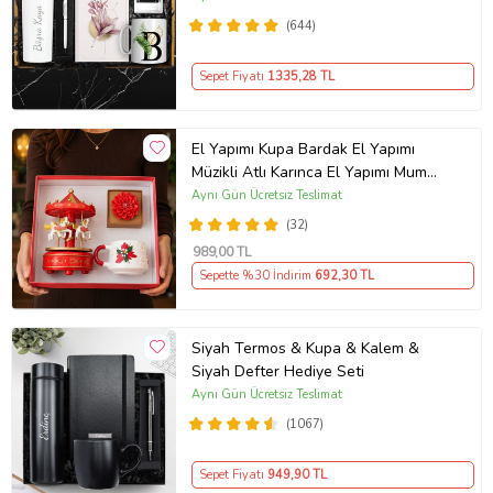
Kişiye Özel Kupa Hediye Seti
(644)
Sepet Fiyatı
1335
,28 TL
El Yapımı Kupa Bardak El Yapımı
Müzikli Atlı Karınca El Yapımı Mum
AYN34
Aynı Gün Ücretsiz Teslimat
(32)
989
,00 TL
Sepette %30 İndirim
692
,30 TL
Siyah Termos & Kupa & Kalem &
Siyah Defter Hediye Seti
Aynı Gün Ücretsiz Teslimat
(1067)
Sepet Fiyatı
949
,90 TL