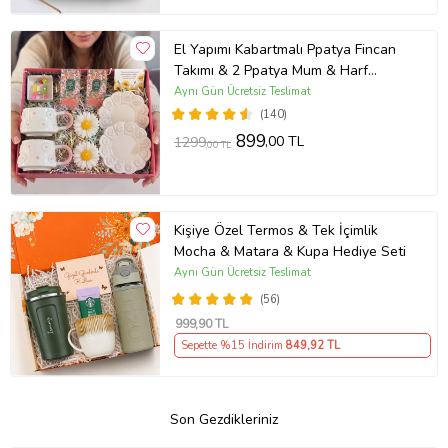
El Yapımı Kabartmalı Ppatya Fincan
Takımı & 2 Ppatya Mum & Harf
Anahtarlık & Kokulu Mendil Hediye
Aynı Gün Ücretsiz Teslimat
Seti-
(140)
899
,00 TL
1299
,00 TL
Kişiye Özel Termos & Tek İçimlik
Mocha & Matara & Kupa Hediye Seti
Aynı Gün Ücretsiz Teslimat
(56)
999
,90 TL
Sepette %15 İndirim
849
,92 TL
Son Gezdikleriniz