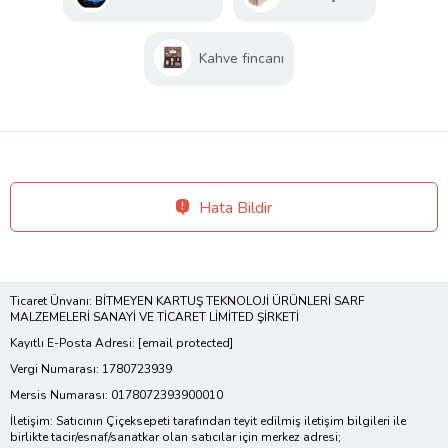
Kahve fincanı
Hata Bildir
Ticaret Ünvanı: BİTMEYEN KARTUŞ TEKNOLOJİ ÜRÜNLERİ SARF
MALZEMELERİ SANAYİ VE TİCARET LİMİTED ŞİRKETİ
Kayıtlı E-Posta Adresi:
[email protected]
Vergi Numarası: 1780723939
Mersis Numarası: 0178072393900010
İletişim: Satıcının Çiçeksepeti tarafından teyit edilmiş iletişim bilgileri ile
birlikte tacir/esnaf/sanatkar olan satıcılar için merkez adresi;