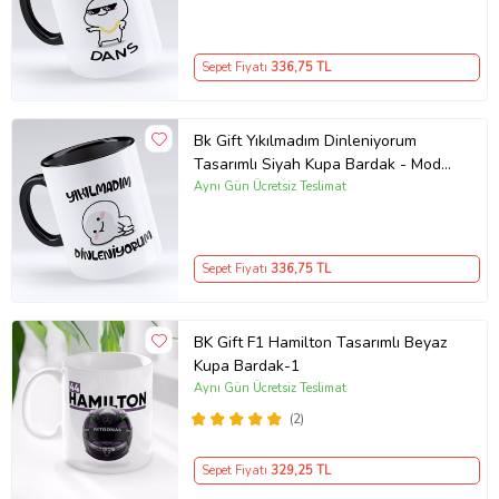
Sepet Fiyatı
336
,75 TL
Bk Gift Yıkılmadım Dinleniyorum
Tasarımlı Siyah Kupa Bardak - Model
1
Aynı Gün Ücretsiz Teslimat
Sepet Fiyatı
336
,75 TL
BK Gift F1 Hamilton Tasarımlı Beyaz
Kupa Bardak-1
Aynı Gün Ücretsiz Teslimat
(2)
Sepet Fiyatı
329
,25 TL