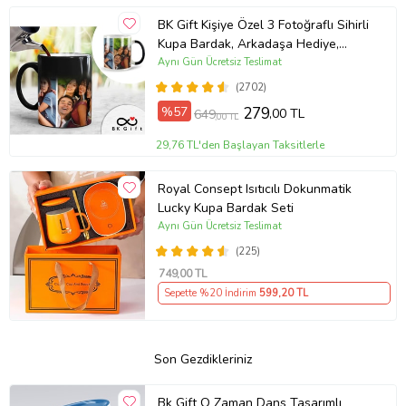
BK Gift Kişiye Özel 3 Fotoğraflı Sihirli
Kupa Bardak, Arkadaşa Hediye,
Sevgiliye Hediye
Aynı Gün Ücretsiz Teslimat
(2702)
%57
279
,00 TL
649
,00 TL
29,76 TL'den Başlayan Taksitlerle
Royal Consept Isıtıcılı Dokunmatik
Lucky Kupa Bardak Seti
Aynı Gün Ücretsiz Teslimat
(225)
749
,00 TL
Sepette %20 İndirim
599
,20 TL
Son Gezdikleriniz
Bk Gift O Zaman Dans Tasarımlı