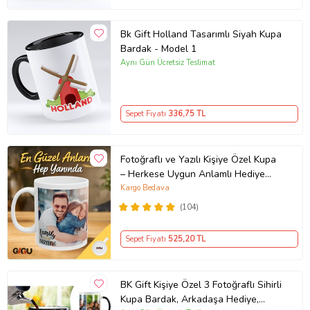
Bk Gift Holland Tasarımlı Siyah Kupa
Bardak - Model 1
Aynı Gün Ücretsiz Teslimat
Sepet Fiyatı
336
,75 TL
Fotoğraflı ve Yazılı Kişiye Özel Kupa
– Herkese Uygun Anlamlı Hediye
Porselen Baskılı Kupa (Beyaz)
Kargo Bedava
(104)
Sepet Fiyatı
525
,20 TL
BK Gift Kişiye Özel 3 Fotoğraflı Sihirli
Kupa Bardak, Arkadaşa Hediye,