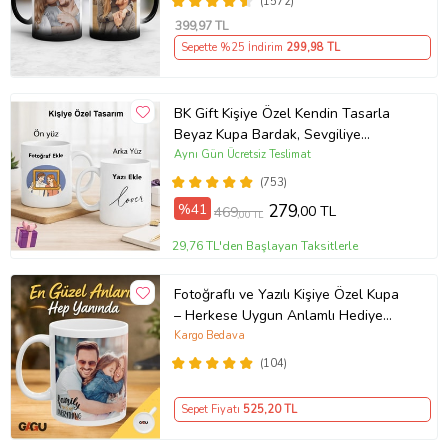
(1572)
Arkadaşa Resimli Günü Yıl Dönümü
399
,97 TL
Hediyesi
Sepette %25 İndirim
299
,98 TL
BK Gift Kişiye Özel Kendin Tasarla
Beyaz Kupa Bardak, Sevgiliye
Hediye, Arkadaşa Hediye, Doğum
Aynı Gün Ücretsiz Teslimat
Günü Hediyesi
(753)
%41
279
,00 TL
469
,00 TL
29,76 TL'den Başlayan Taksitlerle
Fotoğraflı ve Yazılı Kişiye Özel Kupa
– Herkese Uygun Anlamlı Hediye
Porselen Baskılı Kupa (Beyaz)
Kargo Bedava
(104)
Sepet Fiyatı
525
,20 TL