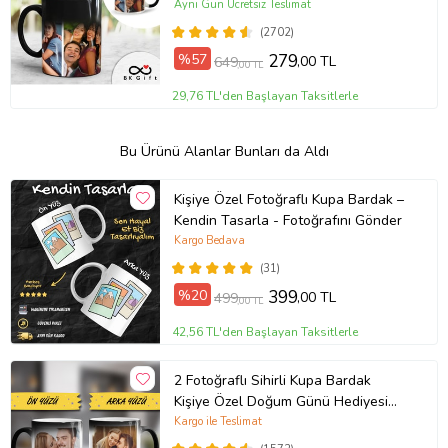
Sevgiliye Hediye
Aynı Gün Ücretsiz Teslimat
(2702)
%57
279
,00 TL
649
,00 TL
29,76 TL'den Başlayan Taksitlerle
Bu Ürünü Alanlar Bunları da Aldı
Kişiye Özel Fotoğraflı Kupa Bardak –
Kendin Tasarla - Fotoğrafını Gönder
Kargo Bedava
(31)
%20
399
,00 TL
499
,00 TL
42,56 TL'den Başlayan Taksitlerle
2 Fotoğraflı Sihirli Kupa Bardak
Kişiye Özel Doğum Günü Hediyesi
Sevgiliye Hediye Anneye Babaya
Kargo ile Teslimat
Ablaya Abiye Kız Erkek Kardeşe