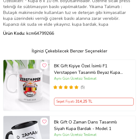
Özellikleri: * Kupa 8 x 10 cm. boyutlarındadır. Üzerine sıcak press
tekniği ile süblimasyon baskı yapılmaktadır. Yıkama Talimatı :
Bulaşık makinesinde kullanılan tuz ve deterjan gibi kimyasallar
kupa üzerindeki verniği çizerek baskı alanına zarar verebilir.
Kupanızı ılık suda ve elde yıkayınız. kupa bardak, kupa
Ürün Kodu:
kcm64799266
İlginizi Çekebilecek Benzer Seçenekler
BK Gift Kişiye Özel İsimli F1
Verstappen Tasarımlı Beyaz Kupa
Bardak-1
Aynı Gün Ücretsiz Teslimat
(5)
Sepet Fiyatı
314
,25 TL
Bk Gift O Zaman Dans Tasarımlı
Siyah Kupa Bardak - Model 1
Aynı Gün Ücretsiz Teslimat