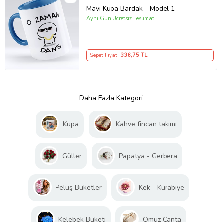
Mavi Kupa Bardak - Model 1
Aynı Gün Ücretsiz Teslimat
Sepet Fiyatı
336
,75 TL
Daha Fazla Kategori
Kupa
Kahve fincan takımı
Güller
Papatya - Gerbera
Peluş Buketler
Kek - Kurabiye
Kelebek Buketi
Omuz Çanta