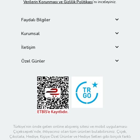
Verilerin Korunması ve Gizlilik Politikası
’nı inceleyiniz.
Faydalı Bilgiler
Kurumsal
İletişim
Özel Günler
Türkiye’nin önde gelen online alışveriş sitesi ve mobil uygulaması
Çiçeksepeti’nde, ihtiyacınız olan tüm ürünleri bulabilirsiniz. Çiçek,
Çikolata, Hediye, Kişiye Özel Ürünler ve Hediye Setleri gibi birçok farklı