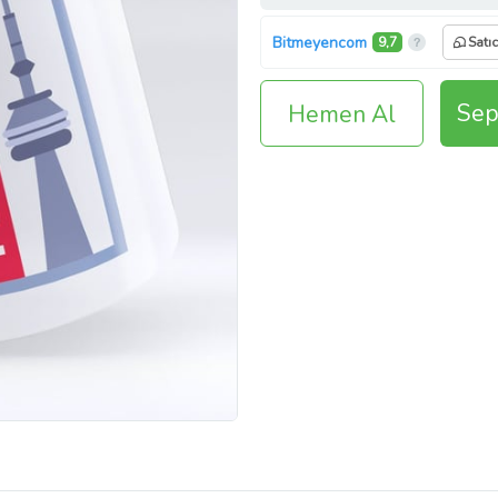
Bitmeyencom
9,7
Satı
Sep
Hemen Al