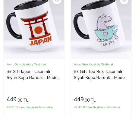
Aynı Gün Ücretsiz Teslimat
Aynı Gün Ücretsiz Teslimat
Bk Gift Japan Tasarımlı
Bk Gift Tea Rex Tasarımlı
Siyah Kupa Bardak - Model
Siyah Kupa Bardak - Model
1
1
449
449
,00 TL
,00 TL
47,89 TL'den Başlayan Taksitlerle
47,89 TL'den Başlayan Taksitlerle