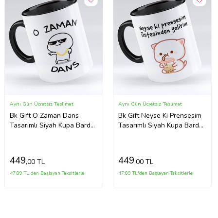
Aynı Gün Ücretsiz Teslimat
Aynı Gün Ücretsiz Teslimat
Bk Gift O Zaman Dans
Bk Gift Neyse Ki Prensesim
Tasarımlı Siyah Kupa Bardak
Tasarımlı Siyah Kupa Bardak
- Model 1
- Model 1
449
449
,00 TL
,00 TL
47,89 TL'den Başlayan Taksitlerle
47,89 TL'den Başlayan Taksitlerle