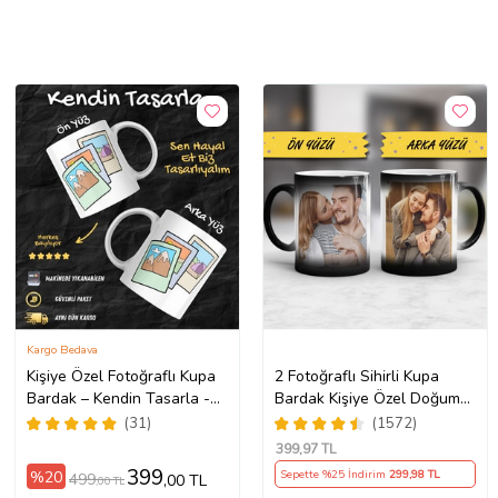
Kargo Bedava
Kişiye Özel Fotoğraflı Kupa
2 Fotoğraflı Sihirli Kupa
Bardak – Kendin Tasarla -
Bardak Kişiye Özel Doğum
Fotoğrafını Gönder
Günü Hediyesi Sevgiliye
(31)
(1572)
Hediye Anneye Babaya
399
,97 TL
Ablaya Abiye Kız Erkek
399
%20
Sepette %25 İndirim
299
,98 TL
499
,00 TL
,00 TL
Kardeşe Arkadaşa Resimli