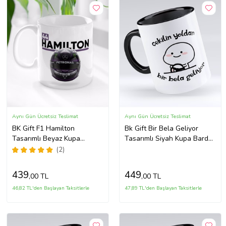
Aynı Gün Ücretsiz Teslimat
Aynı Gün Ücretsiz Teslimat
BK Gift F1 Hamilton
Bk Gift Bir Bela Geliyor
Tasarımlı Beyaz Kupa
Tasarımlı Siyah Kupa Bardak
Bardak-1
- Model 1
(2)
439
449
,00 TL
,00 TL
46,82 TL'den Başlayan Taksitlerle
47,89 TL'den Başlayan Taksitlerle