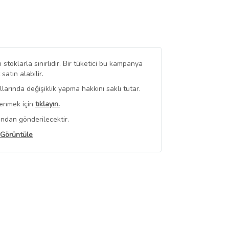
stoklarla sınırlıdır. Bir tüketici bu kampanya
tın alabilir.
arında değişiklik yapma hakkını saklı tutar.
renmek için
tıklayın.
ından gönderilecektir.
 Görüntüle
iyat bilgileri, satıcı tarafından