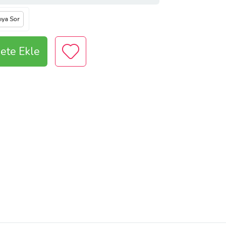
cıya Sor
ete Ekle