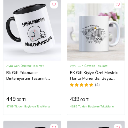
Aynı Gün Ücretsiz Teslimat
Aynı Gün Ücretsiz Teslimat
Bk Gift Yıkılmadım
BK Gift Kişiye Özel Mesleki
Dinleniyorum Tasarımlı
Harita Mühendisi Beyaz
Siyah Kupa Bardak - Model
Kupa Bardak - 2
(4)
1
449
439
,00 TL
,00 TL
47,89 TL'den Başlayan Taksitlerle
46,82 TL'den Başlayan Taksitlerle