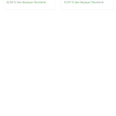
Günü Yıl Dönümü Hediyesi
42,56 TL'den Başlayan Taksitlerle
31,99 TL'den Başlayan Taksitlerle