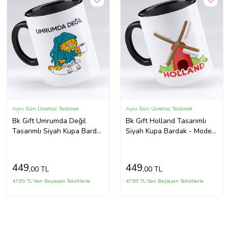
Aynı Gün Ücretsiz Teslimat
Aynı Gün Ücretsiz Teslimat
Bk Gift Umrumda Değil
Bk Gift Holland Tasarımlı
Tasarımlı Siyah Kupa Bardak
Siyah Kupa Bardak - Model
- Model 1
1
449
449
,00 TL
,00 TL
47,89 TL'den Başlayan Taksitlerle
47,89 TL'den Başlayan Taksitlerle