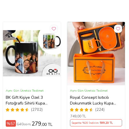
Aynı Gün Ücretsiz Teslimat
Aynı Gün Ücretsiz Teslimat
BK Gift Kişiye Özel 3
Royal Consept Isıtıcılı
Fotoğraflı Sihirli Kupa
Dokunmatik Lucky Kupa
Bardak, Arkadaşa Hediye,
Bardak Seti
(2702)
(224)
Sevgiliye Hediye
749
,00 TL
279
%57
Sepette %20 İndirim
599
,20 TL
649
,00 TL
,00 TL