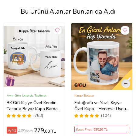
Bu Ürünü Alanlar Bunları da Aldı
Aynı Gün Ücretsiz Teslimat
Kargo Bedava
BK Gift Kişiye Özel Kendin
Fotoğraflı ve Yazılı Kişiye
Tasarla Beyaz Kupa Bardak,
Özel Kupa – Herkese Uygun
Sevgiliye Hediye, Arkadaşa
Anlamlı Hediye Porselen
(753)
(104)
Hediye, Doğum Günü
Baskılı Kupa (Beyaz)
Hediyesi
279
%41
Sepet Fiyatı
525
,20 TL
469
,00 TL
,00 TL