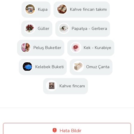
Kupa
Kahve fincan takımı
Güller
Papatya - Gerbera
Peluş Buketler
Kek - Kurabiye
Kelebek Buketi
Omuz Çanta
Kahve fincanı
Hata Bildir