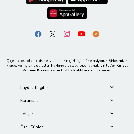
Çiçeksepeti olarak kişisel verilerinizin gizliliğini önemsiyoruz. Şirketimizin
kişisel veri işleme süreçleri hakkında detaylı bilgi almak için lütfen
Kişisel
Verilerin Korunması ve Gizlilik Politikası
’nı inceleyiniz.
Faydalı Bilgiler
Kurumsal
İletişim
Özel Günler