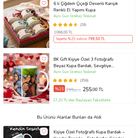
6 li Çiğdem Çiçeği Desenli Karışık
Renkli El Yapımı Kupa
Aynı Gün Ücretsiz Teslimat
(26)
1066
,00 TL
Sepette %25 İndirim
799
,50 TL
BK Gift Kişiye Özel 3 Fotoğraflı
Beyaz Kupa Bardak, Sevgiliye
Hediye, Arkadaşa Hediye
Aynı Gün Ücretsiz Teslimat
(356)
%15
255
,00 TL
299
,00 TL
27,20 TL'den Başlayan Taksitlerle
Bu Ürünü Alanlar Bunları da Aldı
Kişiye Özel Fotoğraflı Kupa Bardak –