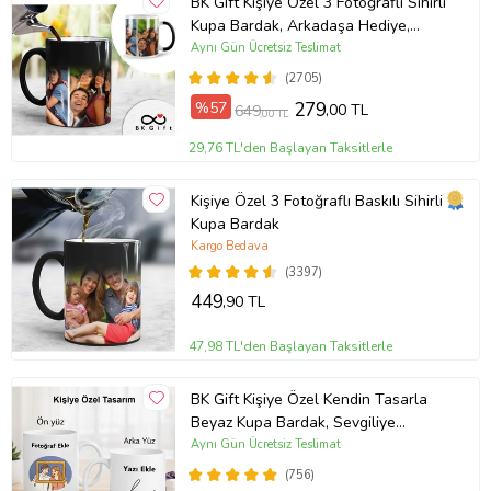
BK Gift Kişiye Özel 3 Fotoğraflı Sihirli
Kupa Bardak, Arkadaşa Hediye,
Sevgiliye Hediye
Aynı Gün Ücretsiz Teslimat
(2705)
%57
279
,00 TL
649
,00 TL
29,76 TL'den Başlayan Taksitlerle
Kişiye Özel 3 Fotoğraflı Baskılı Sihirli
Kupa Bardak
Kargo Bedava
(3397)
449
,90 TL
47,98 TL'den Başlayan Taksitlerle
BK Gift Kişiye Özel Kendin Tasarla
Beyaz Kupa Bardak, Sevgiliye
Hediye, Arkadaşa Hediye, Doğum
Aynı Gün Ücretsiz Teslimat
Günü Hediyesi
(756)