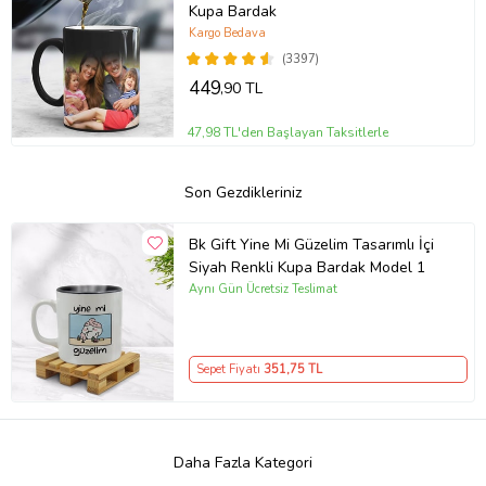
Kupa Bardak
Kargo Bedava
(3397)
449
,90 TL
47,98 TL'den Başlayan Taksitlerle
Son Gezdikleriniz
Bk Gift Yine Mi Güzelim Tasarımlı İçi
Siyah Renkli Kupa Bardak Model 1
Aynı Gün Ücretsiz Teslimat
Sepet Fiyatı
351
,75 TL
Daha Fazla Kategori