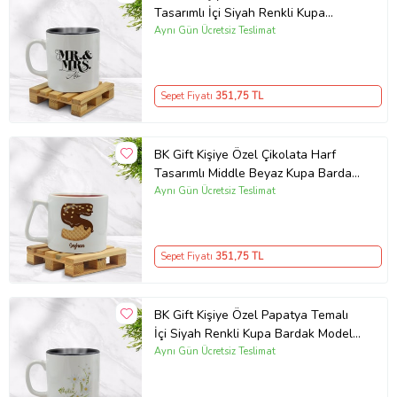
Tasarımlı İçi Siyah Renkli Kupa
Bardak Model 1
Aynı Gün Ücretsiz Teslimat
Sepet Fiyatı
351
,75 TL
BK Gift Kişiye Özel Çikolata Harf
Tasarımlı Middle Beyaz Kupa Bardak
Model 1
Aynı Gün Ücretsiz Teslimat
Sepet Fiyatı
351
,75 TL
BK Gift Kişiye Özel Papatya Temalı
İçi Siyah Renkli Kupa Bardak Model
1
Aynı Gün Ücretsiz Teslimat