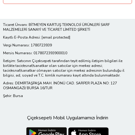
Ticaret Ünvanı: BİTMEYEN KARTUŞ TEKNOLOJİ ÜRÜNLERİ SARF
MALZEMELERİ SANAYİ VE TİCARET LİMİTED ŞİRKETİ
Kayıtlı E-Posta Adresi:
[email protected]
Vergi Numarası: 1780723939
Mersis Numarası: 0178072393900010
İletişim: Satıcının Çiçeksepeti tarafından teyit edilmiş iletişim bilgileri ile
birlikte tacir/esnaf/sanatkar olan satıcılar için merkez adresi;
tacir/esnaf/sanatkar olmayan satıcılar için merkez adresinin bulunduğu il
bilgisi, ad, soyad ve T.C. kimlik numarası kayıt altında bulunmaktadır.
Adres: DEMİRTAŞPAŞA MAH. İNÖNÜ CAD. SARPER PLAZA NO: 127
OSMANGAZİ/ BURSA 16/TUR
Şehir: Bursa
Çiçeksepeti Mobil Uygulamamızı İndirin