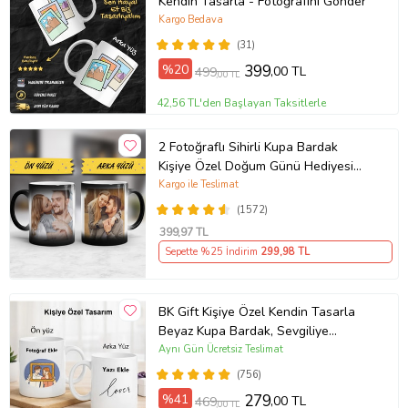
Kendin Tasarla - Fotoğrafını Gönder
Kargo Bedava
(31)
%20
399
,00 TL
499
,00 TL
42,56 TL'den Başlayan Taksitlerle
2 Fotoğraflı Sihirli Kupa Bardak
Kişiye Özel Doğum Günü Hediyesi
Sevgiliye Hediye Anneye Babaya
Kargo ile Teslimat
Ablaya Abiye Kız Erkek Kardeşe
(1572)
Arkadaşa Resimli Günü Yıl Dönümü
399
,97 TL
Hediyesi
Sepette %25 İndirim
299
,98 TL
BK Gift Kişiye Özel Kendin Tasarla
Beyaz Kupa Bardak, Sevgiliye
Hediye, Arkadaşa Hediye, Doğum
Aynı Gün Ücretsiz Teslimat
Günü Hediyesi
(756)
%41
279
,00 TL
469
,00 TL