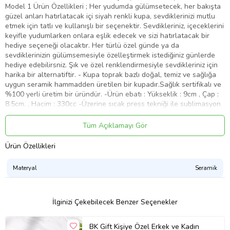
Model 1 Ürün Özellikleri ; Her yudumda gülümsetecek, her bakışta
güzel anları hatırlatacak içi siyah renkli kupa, sevdiklerinizi mutlu
etmek için tatlı ve kullanışlı bir seçenektir. Sevdikleriniz, içeceklerini
keyifle yudumlarken onlara eşlik edecek ve sizi hatırlatacak bir
hediye seçeneği olacaktır. Her türlü özel günde ya da
sevdiklerinizin gülümsemesiyle özelleştirmek istediğiniz günlerde
hediye edebilirsniz. Şık ve özel renklendirmesiyle sevdikleriniz için
harika bir alternatiftir. - Kupa toprak bazlı doğal, temiz ve sağlığa
uygun seramik hammadden üretilen bir kupadır.Sağlık sertifikalı ve
%100 yerli üretim bir üründür. -Ürün ebatı : Yükseklik : 9cm , Çap :
8.5cm. , Hacim : 330cc -Üzerine sıcak press tekniği ile sublimasyon
baskı yapılmaktadır. *** Yıkama Talimatı : Bulaşık makinesinde
kullanılan tuz ve deterjan gibi kimyasallar kupa üzerindeki verniği
Tüm Açıklamayı Gör
çizerek baskı alanına zamanla zarar verebilir. Kupanızı ılık suda ve
elde yıkamanız önerilmektedir. ***-Ürün içeriği ; 1 adet kupa bardak.
Ürün Özellikleri
Görselde kupa dışında ekstra yer alan bardak altlığı görsel amaçlı
olup ürüne dahil değildir. kupa bardak, kupa
Materyal
Seramik
Ürün Kodu:
kcm40824895
İlginizi Çekebilecek Benzer Seçenekler
BK Gift Kişiye Özel Erkek ve Kadın