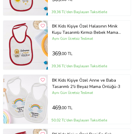
39,36 TL'den Başlayan Taksitlerle
BK Kids Kişiye Özel Halasının Minik
Kuşu Tasarımlı Kırmızı Bebek Mama
Önlüğü-1
Aynı Gün Ücretsiz Teslimat
369
,00 TL
39,36 TL'den Başlayan Taksitlerle
BK Kids Kişiye Özel Anne ve Baba
Tasarımlı 2’li Beyaz Mama Önlüğü-3
Aynı Gün Ücretsiz Teslimat
469
,00 TL
50,02 TL'den Başlayan Taksitlerle