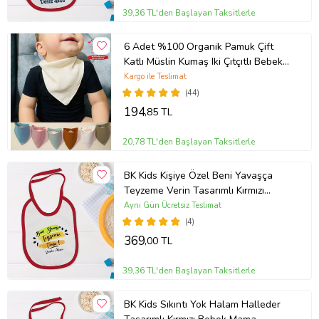
39,36 TL'den Başlayan Taksitlerle
6 Adet %100 Organik Pamuk Çift
Katlı Müslin Kumaş Iki Çıtçıtlı Bebek
Salya Önlük Fular (Karışık)
Kargo ile Teslimat
(44)
194
,85 TL
20,78 TL'den Başlayan Taksitlerle
BK Kids Kişiye Özel Beni Yavaşça
Teyzeme Verin Tasarımlı Kırmızı
Bebek Mama Önlüğü-1
Aynı Gün Ücretsiz Teslimat
(4)
369
,00 TL
39,36 TL'den Başlayan Taksitlerle
BK Kids Sıkıntı Yok Halam Halleder