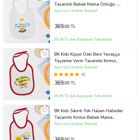
Tasarımlı Bebek Mama Önlüğü -
Model 1
Aynı Gün Ücretsiz Teslimat
369
,00 TL
39,36 TL'den Başlayan Taksitlerle
BK Kids Kişiye Özel Beni Yavaşça
Teyzeme Verin Tasarımlı Kırmızı
Bebek Mama Önlüğü-1
Aynı Gün Ücretsiz Teslimat
(4)
369
,00 TL
39,36 TL'den Başlayan Taksitlerle
BK Kids Sıkıntı Yok Halam Halleder
Tasarımlı Kırmızı Bebek Mama
Önlüğü-1
Aynı Gün Ücretsiz Teslimat
369
,00 TL