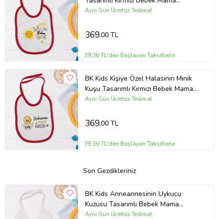
Tasarımlı Kırmızı Bebek Mama
Önlüğü-1
Aynı Gün Ücretsiz Teslimat
369
,00 TL
39,36 TL'den Başlayan Taksitlerle
BK Kids Kişiye Özel Halasının Minik
Kuşu Tasarımlı Kırmızı Bebek Mama
Önlüğü-1
Aynı Gün Ücretsiz Teslimat
369
,00 TL
39,36 TL'den Başlayan Taksitlerle
Son Gezdikleriniz
BK Kids Anneannesinin Uykucu
Kuzusu Tasarımlı Bebek Mama
Önlüğü - Model 1
Aynı Gün Ücretsiz Teslimat