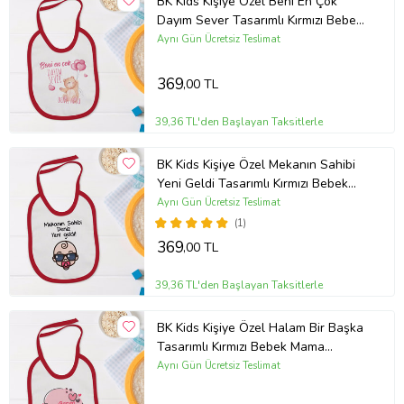
BK Kids Kişiye Özel Beni En Çok
Dayım Sever Tasarımlı Kırmızı Bebek
Mama Önlüğü-1
Aynı Gün Ücretsiz Teslimat
369
,00 TL
39,36 TL'den Başlayan Taksitlerle
BK Kids Kişiye Özel Mekanın Sahibi
Yeni Geldi Tasarımlı Kırmızı Bebek
Mama Önlüğü-1
Aynı Gün Ücretsiz Teslimat
(1)
369
,00 TL
39,36 TL'den Başlayan Taksitlerle
BK Kids Kişiye Özel Halam Bir Başka
Tasarımlı Kırmızı Bebek Mama
Önlüğü-2
Aynı Gün Ücretsiz Teslimat