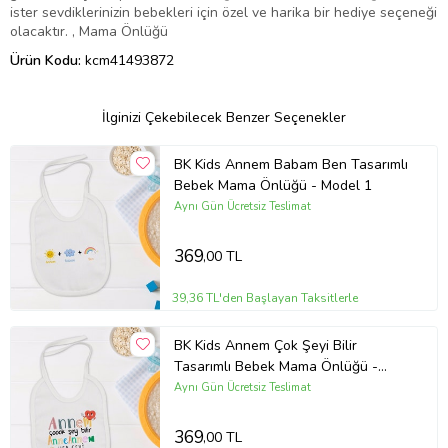
ister sevdiklerinizin bebekleri için özel ve harika bir hediye seçeneği
olacaktır. , Mama Önlüğü
Ürün Kodu:
kcm41493872
İlginizi Çekebilecek Benzer Seçenekler
BK Kids Annem Babam Ben Tasarımlı
Bebek Mama Önlüğü - Model 1
Aynı Gün Ücretsiz Teslimat
369
,00 TL
39,36 TL'den Başlayan Taksitlerle
BK Kids Annem Çok Şeyi Bilir
Tasarımlı Bebek Mama Önlüğü -
Model 1
Aynı Gün Ücretsiz Teslimat
369
,00 TL