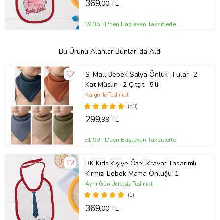
369
,00 TL
39,36 TL'den Başlayan Taksitlerle
Bu Ürünü Alanlar Bunları da Aldı
S-Mall Bebek Salya Önlük -Fular -2
Kat Müslin -2 Çıtçıt -5'li
Kargo ile Teslimat
(53)
299
,99 TL
31,99 TL'den Başlayan Taksitlerle
BK Kids Kişiye Özel Kravat Tasarımlı
Kırmızı Bebek Mama Önlüğü-1
Aynı Gün Ücretsiz Teslimat
(1)
369
,00 TL