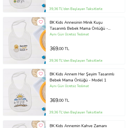
39,36 TL'den Başlayan Taksitlerle
BK Kids Annesinin Minik Kuşu
Tasarımlı Bebek Mama Önlüğü -
Model 1
Aynı Gün Ücretsiz Teslimat
369
,00 TL
39,36 TL'den Başlayan Taksitlerle
BK Kids Annem Her Şeyim Tasarımlı
Bebek Mama Önlüğü - Model 1
Aynı Gün Ücretsiz Teslimat
369
,00 TL
39,36 TL'den Başlayan Taksitlerle
BK Kids Annemin Kahve Zamanı