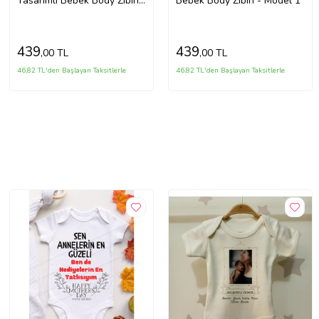
Tasarımlı Bebek Body Zıbın -
Bebek Body Zıbın - Model 1
Model 1
439
439
,00 TL
,00 TL
46,82 TL'den Başlayan Taksitlerle
46,82 TL'den Başlayan Taksitlerle