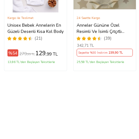
Kargo ile Teslimat
24 Saatte Kargo
Unisex Bebek Annelerin En
Anneler Gününe Özel
Güzeli Desenli Kısa Kol Body
Resimli Ve İsimli Çıtçıtlı
Bebek Body B29
(21)
(39)
342
,71 TL
129
%54
Sepette %30 İndirim
239
,90 TL
279
,99 TL
,99 TL
13,86 TL'den Başlayan Taksitlerle
25,58 TL'den Başlayan Taksitlerle