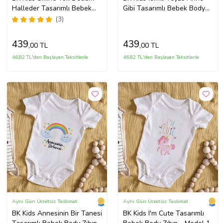
Halleder Tasarımlı Bebek
Gibi Tasarımlı Bebek Body
Body Zıbın - Model 1
Zıbın - Model 1
(3)
439
439
,00 TL
,00 TL
46,82 TL'den Başlayan Taksitlerle
46,82 TL'den Başlayan Taksitlerle
Aynı Gün Ücretsiz Teslimat
Aynı Gün Ücretsiz Teslimat
BK Kids Annesinin Bir Tanesi
BK Kids I'm Cute Tasarımlı