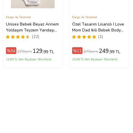
Kargo ile Teslimat
Kargo ile Teslimat
Unisex Bebek Beyaz Annem
Özel Tasarım Lisanslı I Love
Yoldaşım Teyzem Yandaşım
Mom Dad Ikili Bebek Body
Baskılı Body Zıbın
Beyaz 2li Anne Baba Bebek
(22)
(1)
Badi Zıbın
129
249
%54
%11
279
279
,99 TL
,99 TL
,99 TL
,99 TL
13,86 TL'den Başlayan Taksitlerle
26,66 TL'den Başlayan Taksitlerle