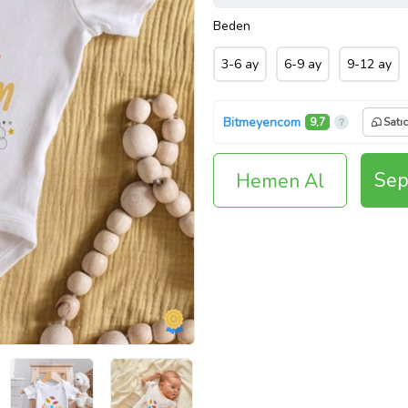
Beden
3-6 ay
6-9 ay
9-12 ay
Bitmeyencom
9,7
Satı
Sep
Hemen Al