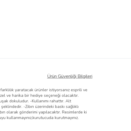
Ürün Güvenliği Bilgileri
rklılık yaratacak ürünler istiyorsanız esprili ve
özel ve harika bir hediye seçeneği olacaktır.
şak dokuludur. -Kullanımı rahattır. Alt
 şeklindedir. -Zıbın üzerindeki baskı sağlıklı
bın olarak gönderimi yapılacaktır. Resimlerde ki
suyu kullanmayınız,kurutucuda kurutmayınız.