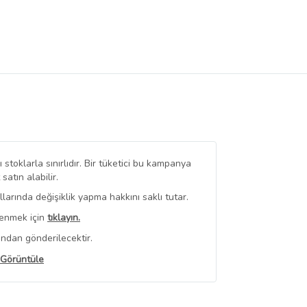
stoklarla sınırlıdır. Bir tüketici bu kampanya
tın alabilir.
arında değişiklik yapma hakkını saklı tutar.
renmek için
tıklayın.
ından gönderilecektir.
 Görüntüle
iyat bilgileri, satıcı tarafından