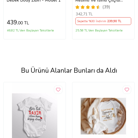
Bebek Body Zıbın - Model 1
Resimli Ve İsimli Çıtçıtlı
Bebek Body B29
(39)
342
,71 TL
439
Sepette %30 İndirim
239
,90 TL
,00 TL
46,82 TL'den Başlayan Taksitlerle
25,58 TL'den Başlayan Taksitlerle
Bu Ürünü Alanlar Bunları da Aldı