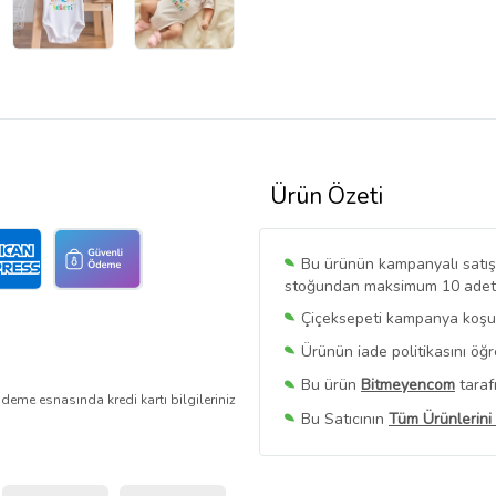
Ürün Özeti
Bu ürünün kampanyalı satışı 
stoğundan maksimum 10 adet sa
Çiçeksepeti kampanya koşull
Ürünün iade politikasını öğ
Bu ürün
Bitmeyencom
taraf
deme esnasında kredi kartı bilgileriniz
Bu Satıcının
Tüm Ürünlerini
Ürün sayfasında gördüğünüz f
belirlenmektedir.