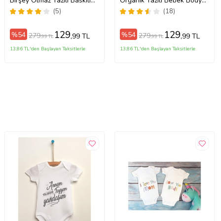
Birşey Olmaz Yazılı Baskılı
Organik Yazılı Bebek Body
Bebek Zıbını
Zıbın
(5)
(18)
129
129
%54
%54
279
279
,99 TL
,99 TL
,99 TL
,99 TL
13,86 TL'den Başlayan Taksitlerle
13,86 TL'den Başlayan Taksitlerle