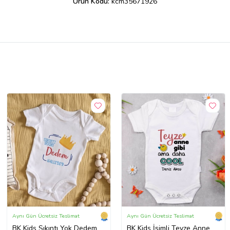
Ürün Kodu:
kcm35671926
Aynı Gün Ücretsiz Teslimat
Aynı Gün Ücretsiz Teslimat
BK Kids Sıkıntı Yok Dedem
BK Kids İsimli Teyze Anne