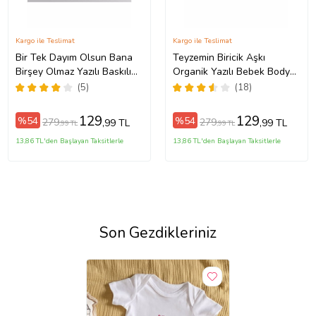
Kargo ile Teslimat
Kargo ile Teslimat
Bir Tek Dayım Olsun Bana
Teyzemin Biricik Aşkı
Birşey Olmaz Yazılı Baskılı
Organik Yazılı Bebek Body
Bebek Zıbını
Zıbın
(5)
(18)
129
129
%54
%54
279
279
,99 TL
,99 TL
,99 TL
,99 TL
13,86 TL'den Başlayan Taksitlerle
13,86 TL'den Başlayan Taksitlerle
Son Gezdikleriniz