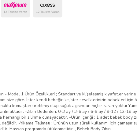
- Model 1 Ürün Özellikleri ; Standart ve klişeleşmiş kıyafetler yerine fa
am size göre. İster kendi bebeğinize,ister sevdiklerinizin bebekleri için 
uklu kumaştan üretilmiş olup,sağlık açısından hiçbir zararı yoktur.Yumu
ıkarılmaktadır. -Zıbın Bedenleri: 0-3 ay / 3-6 ay / 6-9 ay / 9-12 / 12-18 ay
 herhangi bir silinme olmayacaktır. -Ürün içeriği ; 1 adet bebek body zı
 değildir. -Yıkama Talimatı : Ürünün uzun süreli kullanımı için çamaşır 
ilir. Hassas programda ütülenmelidir. , Bebek Body Zıbın