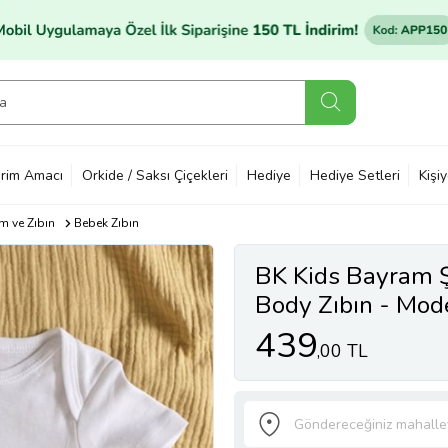
rim Amacı
Orkide / Saksı Çiçekleri
Hediye
Hediye Setleri
Kişi
m ve Zıbın
Bebek Zıbın
BK Kids Bayram Ş
Body Zıbın - Mod
439
,00 TL