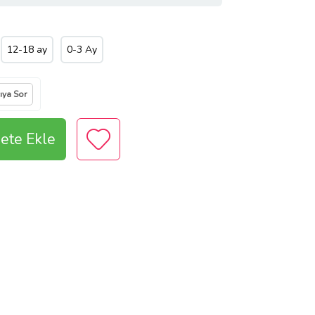
12-18 ay
0-3 Ay
cıya Sor
ete Ekle