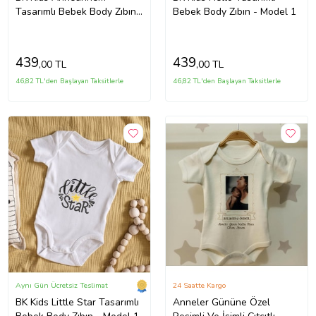
Tasarımlı Bebek Body Zıbın -
Bebek Body Zıbın - Model 1
Model 1
439
439
,00 TL
,00 TL
46,82 TL'den Başlayan Taksitlerle
46,82 TL'den Başlayan Taksitlerle
Aynı Gün Ücretsiz Teslimat
24 Saatte Kargo
BK Kids Little Star Tasarımlı
Anneler Gününe Özel