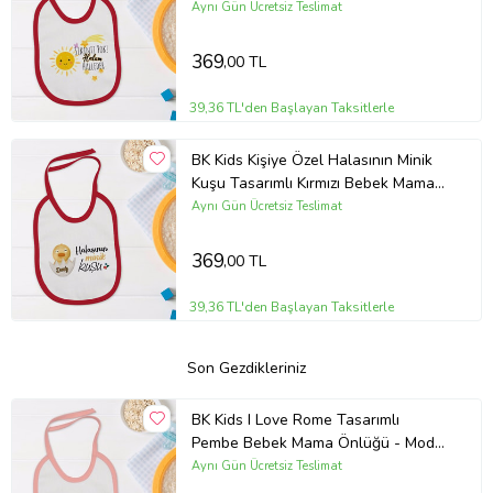
Önlüğü-1
Aynı Gün Ücretsiz Teslimat
369
,00 TL
39,36 TL'den Başlayan Taksitlerle
BK Kids Kişiye Özel Halasının Minik
Kuşu Tasarımlı Kırmızı Bebek Mama
Önlüğü-1
Aynı Gün Ücretsiz Teslimat
369
,00 TL
39,36 TL'den Başlayan Taksitlerle
Son Gezdikleriniz
BK Kids I Love Rome Tasarımlı
Pembe Bebek Mama Önlüğü - Model
1
Aynı Gün Ücretsiz Teslimat