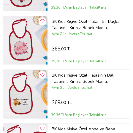
39,36 TL'den Başlayan Taksitlerle
BK Kids Kişiye Özel Halam Bir Başka
Tasarımlı Kırmızı Bebek Mama
Önlüğü-2
Aynı Gün Ücretsiz Teslimat
369
,00 TL
39,36 TL'den Başlayan Taksitlerle
BK Kids Kişiye Özel Halasının Balı
Tasarımlı Kırmızı Bebek Mama
Önlüğü-1
Aynı Gün Ücretsiz Teslimat
369
,00 TL
39,36 TL'den Başlayan Taksitlerle
BK Kids Kişiye Özel Anne ve Baba