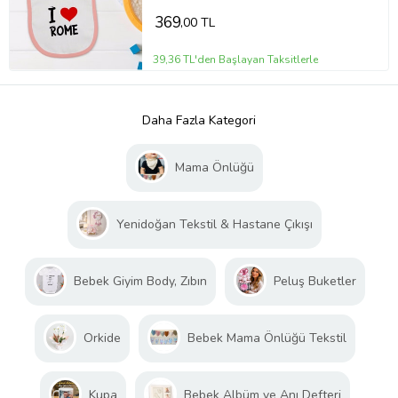
369
,00 TL
39,36 TL'den Başlayan Taksitlerle
Daha Fazla Kategori
Mama Önlüğü
Yenidoğan Tekstil & Hastane Çıkışı
Bebek Giyim Body, Zıbın
Peluş Buketler
Orkide
Bebek Mama Önlüğü Tekstil
Kupa
Bebek Albüm ve Anı Defteri