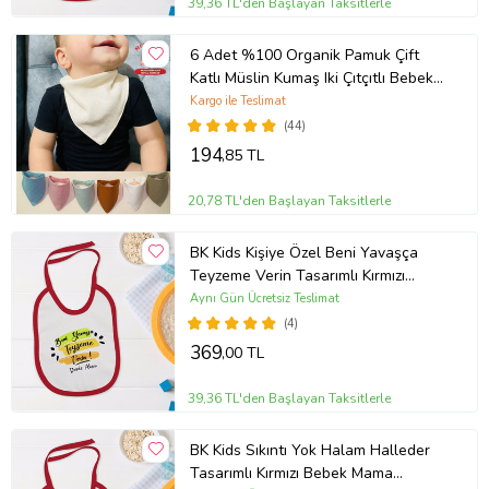
39,36 TL'den Başlayan Taksitlerle
6 Adet %100 Organik Pamuk Çift
Katlı Müslin Kumaş Iki Çıtçıtlı Bebek
Salya Önlük Fular (Karışık)
Kargo ile Teslimat
(44)
194
,85 TL
20,78 TL'den Başlayan Taksitlerle
BK Kids Kişiye Özel Beni Yavaşça
Teyzeme Verin Tasarımlı Kırmızı
Bebek Mama Önlüğü-1
Aynı Gün Ücretsiz Teslimat
(4)
369
,00 TL
39,36 TL'den Başlayan Taksitlerle
BK Kids Sıkıntı Yok Halam Halleder
Tasarımlı Kırmızı Bebek Mama