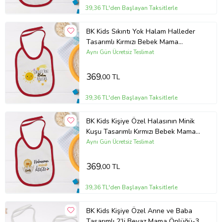
39,36 TL'den Başlayan Taksitlerle
BK Kids Sıkıntı Yok Halam Halleder
Tasarımlı Kırmızı Bebek Mama
Önlüğü-1
Aynı Gün Ücretsiz Teslimat
369
,00 TL
39,36 TL'den Başlayan Taksitlerle
BK Kids Kişiye Özel Halasının Minik
Kuşu Tasarımlı Kırmızı Bebek Mama
Önlüğü-1
Aynı Gün Ücretsiz Teslimat
369
,00 TL
39,36 TL'den Başlayan Taksitlerle
BK Kids Kişiye Özel Anne ve Baba
Tasarımlı 2’li Beyaz Mama Önlüğü-3