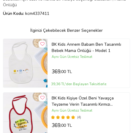
Önlüğü
Ürün Kodu:
kcm4337411
İlginizi Çekebilecek Benzer Seçenekler
BK Kids Annem Babam Ben Tasarımlı
Bebek Mama Önlüğü - Model 1
Aynı Gün Ücretsiz Teslimat
369
,00 TL
39,36 TL'den Başlayan Taksitlerle
BK Kids Kişiye Özel Beni Yavaşça
Teyzeme Verin Tasarımlı Kırmızı
Bebek Mama Önlüğü-1
Aynı Gün Ücretsiz Teslimat
(4)
369
,00 TL