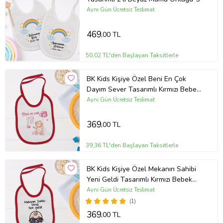
Aynı Gün Ücretsiz Teslimat
469
,00 TL
50,02 TL'den Başlayan Taksitlerle
BK Kids Kişiye Özel Beni En Çok
Dayım Sever Tasarımlı Kırmızı Bebek
Mama Önlüğü-1
Aynı Gün Ücretsiz Teslimat
369
,00 TL
39,36 TL'den Başlayan Taksitlerle
BK Kids Kişiye Özel Mekanın Sahibi
Yeni Geldi Tasarımlı Kırmızı Bebek
Mama Önlüğü-1
Aynı Gün Ücretsiz Teslimat
(1)
369
,00 TL