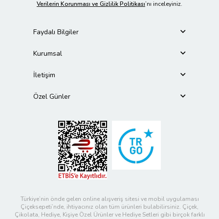
Verilerin Korunması ve Gizlilik Politikası
’nı inceleyiniz.
Faydalı Bilgiler
Kurumsal
İletişim
Özel Günler
Türkiye’nin önde gelen online alışveriş sitesi ve mobil uygulaması
Çiçeksepeti’nde, ihtiyacınız olan tüm ürünleri bulabilirsiniz. Çiçek,
Çikolata, Hediye, Kişiye Özel Ürünler ve Hediye Setleri gibi birçok farklı