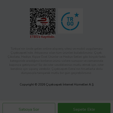
Türkiye’nin önde gelen online alışveriş sitesi ve mobil uygulaması
Çiçeksepeti’nde, ihtiyacınız olan tüm ürünleri bulabilirsiniz. Çiçek,
Çikolata, Hediye, Kişiye Özel Ürünler ve Hediye Setleri gibi birçok farklı
kategoride aradığınız binlerce ürünü sizlere sunuyor ve zamanında
kapınıza getiriyoruz! Siz de ister sevdiklerinizi mutlu etmek için, ister
kendiniz için sipariş verebilir; Çiçeksepeti Extra’nın fırsatlarla dolu
dünyasıyla tanışarak mutlu bir gün geçirebilirsiniz.
Copyright © 2026 Çiçeksepeti İnternet Hizmetleri A.Ş
Satıcıya Sor
Sepete Ekle