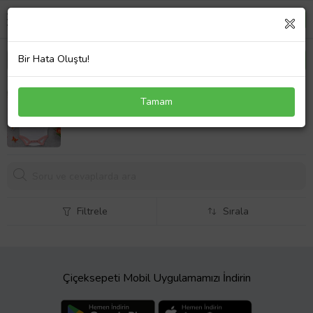
Bir Hata Oluştu!
BK Kids Kişiye Özel Pembe Bebek Body Zıbın -
Tamam
Model 29
439,
00 TL
Filtrele
Sırala
Çiçeksepeti Mobil Uygulamamızı İndirin