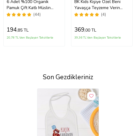
6 Adet %100 Organik
BK Kids Kişiye Özel Beni
Pamuk Çift Katlı Müslin
Yavaşça Teyzeme Verin
Kumaş Iki Çıtçıtlı Bebek
Tasarımlı Kırmızı Bebek
(44)
(4)
Salya Önlük Fular (Karışık)
Mama Önlüğü-1
194
369
,85 TL
,00 TL
20,78 TL'den Başlayan Taksitlerle
39,36 TL'den Başlayan Taksitlerle
Son Gezdikleriniz