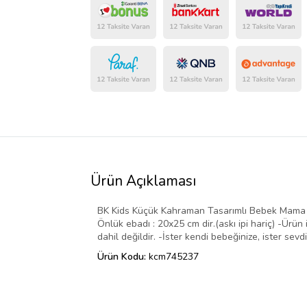
Ürün Açıklaması
BK Kids Küçük Kahraman Tasarımlı Bebek Mama Önlü
Önlük ebadı : 20x25 cm dir.(askı ipi hariç) -Ürü
dahil değildir. -İster kendi bebeğinize, ister sev
Ürün Kodu:
kcm745237