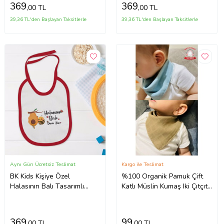
369
369
,00 TL
,00 TL
39,36 TL'den Başlayan Taksitlerle
39,36 TL'den Başlayan Taksitlerle
Aynı Gün Ücretsiz Teslimat
Kargo ile Teslimat
BK Kids Kişiye Özel
%100 Organik Pamuk Çift
Halasının Balı Tasarımlı
Katlı Müslin Kumaş Iki Çıtçıtlı
Kırmızı Bebek Mama
Bebek Salya Önlük Fular
Önlüğü-1
(Kiremit)
369
99
,00 TL
,00 TL