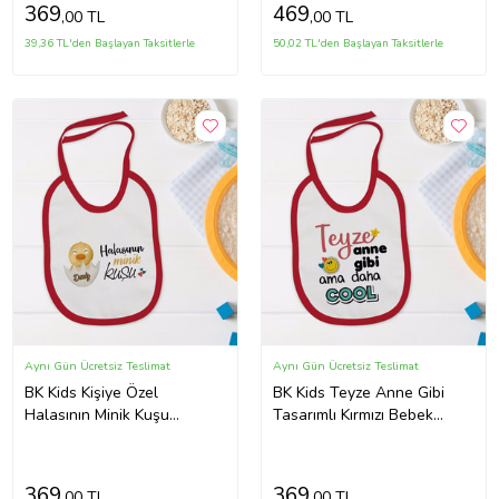
369
469
,00 TL
,00 TL
39,36 TL'den Başlayan Taksitlerle
50,02 TL'den Başlayan Taksitlerle
Aynı Gün Ücretsiz Teslimat
Aynı Gün Ücretsiz Teslimat
BK Kids Kişiye Özel
BK Kids Teyze Anne Gibi
Halasının Minik Kuşu
Tasarımlı Kırmızı Bebek
Tasarımlı Kırmızı Bebek
Mama Önlüğü-1
Mama Önlüğü-1
369
369
,00 TL
,00 TL