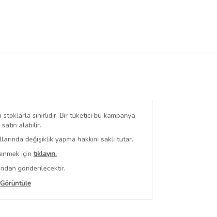
stoklarla sınırlıdır. Bir tüketici bu kampanya
tın alabilir.
arında değişiklik yapma hakkını saklı tutar.
renmek için
tıklayın.
ından gönderilecektir.
 Görüntüle
iyat bilgileri, satıcı tarafından