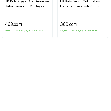
BK Kids Kişiye Özel Anne ve
BK Kids Sıkıntı Yok Halam
Baba Tasarımlı 2’li Beyaz
Halleder Tasarımlı Kırmızı
Mama Önlüğü-3
Bebek Mama Önlüğü-1
469
369
,00 TL
,00 TL
50,02 TL'den Başlayan Taksitlerle
39,36 TL'den Başlayan Taksitlerle