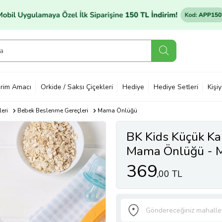
rim Amacı
Orkide / Saksı Çiçekleri
Hediye
Hediye Setleri
Kişi
eri
Bebek Beslenme Gereçleri
Mama Önlüğü
BK Kids Küçük K
Mama Önlüğü - M
369
,00 TL