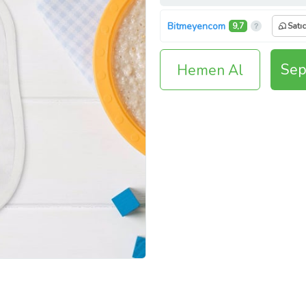
Bitmeyencom
9,7
Satı
Sep
Hemen Al