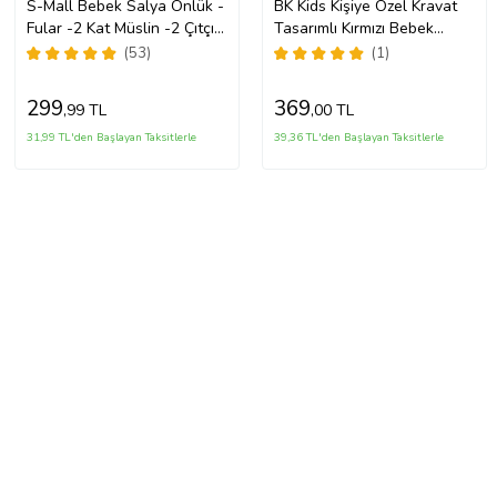
S-Mall Bebek Salya Önlük -
BK Kids Kişiye Özel Kravat
Fular -2 Kat Müslin -2 Çıtçıt
Tasarımlı Kırmızı Bebek
-5'li
Mama Önlüğü-1
(53)
(1)
299
369
,99 TL
,00 TL
31,99 TL'den Başlayan Taksitlerle
39,36 TL'den Başlayan Taksitlerle