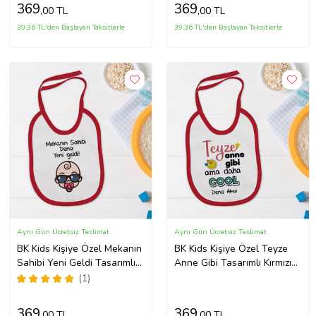
369
369
,00 TL
,00 TL
39,36 TL'den Başlayan Taksitlerle
39,36 TL'den Başlayan Taksitlerle
Aynı Gün Ücretsiz Teslimat
Aynı Gün Ücretsiz Teslimat
BK Kids Kişiye Özel Mekanın
BK Kids Kişiye Özel Teyze
Sahibi Yeni Geldi Tasarımlı
Anne Gibi Tasarımlı Kırmızı
Kırmızı Bebek Mama
Bebek Mama Önlüğü-1
(1)
Önlüğü-1
369
369
,00 TL
,00 TL