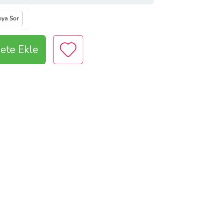
cıya Sor
ete Ekle