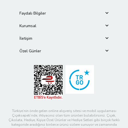
Faydalı Bilgiler
Kurumsal
İletişim
Özel Günler
Türkiye’nin önde gelen online alışveriş sitesi ve mobil uygulaması
Çiçeksepeti’nde, ihtiyacınız olan tüm ürünleri bulabilirsiniz. Çiçek,
Çikolata, Hediye, Kişiye Özel Ürünler ve Hediye Setleri gibi birçok farklı
kategoride aradığınız binlerce ürünü sizlere sunuyor ve zamanında