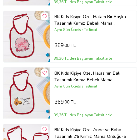
39,36 TL'den Başlayan Taksitlerle
BK Kids Kişiye Özel Halam Bir Başka
Tasarımlı Kırmızı Bebek Mama
Önlüğü-2
Aynı Gün Ücretsiz Teslimat
369
,00 TL
39,36 TL'den Başlayan Taksitlerle
BK Kids Kişiye Özel Halasının Balı
Tasarımlı Kırmızı Bebek Mama
Önlüğü-1
Aynı Gün Ücretsiz Teslimat
369
,00 TL
39,36 TL'den Başlayan Taksitlerle
BK Kids Kişiye Özel Anne ve Baba
Tasarımlı 2’li Kırmızı Mama Önlüğü-5