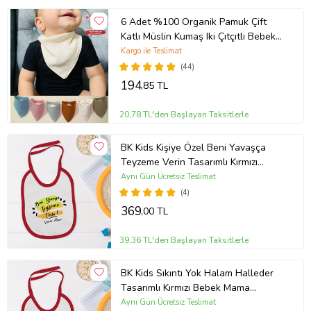
6 Adet %100 Organik Pamuk Çift
Katlı Müslin Kumaş Iki Çıtçıtlı Bebek
Salya Önlük Fular (Karışık)
Kargo ile Teslimat
(44)
194
,85 TL
20,78 TL'den Başlayan Taksitlerle
BK Kids Kişiye Özel Beni Yavaşça
Teyzeme Verin Tasarımlı Kırmızı
Bebek Mama Önlüğü-1
Aynı Gün Ücretsiz Teslimat
(4)
369
,00 TL
39,36 TL'den Başlayan Taksitlerle
BK Kids Sıkıntı Yok Halam Halleder
Tasarımlı Kırmızı Bebek Mama
Önlüğü-1
Aynı Gün Ücretsiz Teslimat