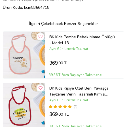
Ürün Kodu:
kcm83564718
İlginizi Çekebilecek Benzer Seçenekler
BK Kids Pembe Bebek Mama Önlüğü
- Model 13
Aynı Gün Ücretsiz Teslimat
369
,00 TL
39,36 TL'den Başlayan Taksitlerle
BK Kids Kişiye Özel Beni Yavaşça
Teyzeme Verin Tasarımlı Kırmızı
Bebek Mama Önlüğü-1
Aynı Gün Ücretsiz Teslimat
(4)
369
,00 TL
39,36 TL'den Başlayan Taksitlerle