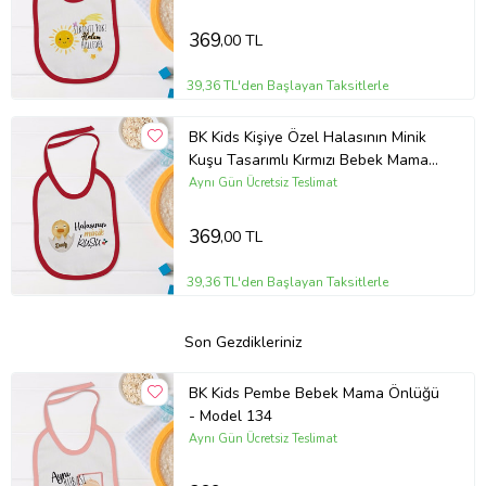
369
,00 TL
39,36 TL'den Başlayan Taksitlerle
BK Kids Kişiye Özel Halasının Minik
Kuşu Tasarımlı Kırmızı Bebek Mama
Önlüğü-1
Aynı Gün Ücretsiz Teslimat
369
,00 TL
39,36 TL'den Başlayan Taksitlerle
Son Gezdikleriniz
BK Kids Pembe Bebek Mama Önlüğü
- Model 134
Aynı Gün Ücretsiz Teslimat