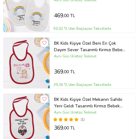
Aynı Gün Ücretsiz Teslimat
469
,00 TL
50,02 TL'den Başlayan Taksitlerle
BK Kids Kişiye Özel Beni En Çok
Dayım Sever Tasarımlı Kırmızı Bebek
Mama Önlüğü-1
Aynı Gün Ücretsiz Teslimat
369
,00 TL
39,36 TL'den Başlayan Taksitlerle
BK Kids Kişiye Özel Mekanın Sahibi
Yeni Geldi Tasarımlı Kırmızı Bebek
Mama Önlüğü-1
Aynı Gün Ücretsiz Teslimat
(1)
369
,00 TL