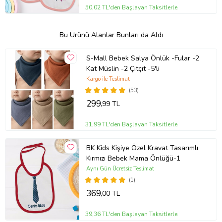
50,02 TL'den Başlayan Taksitlerle
Bu Ürünü Alanlar Bunları da Aldı
S-Mall Bebek Salya Önlük -Fular -2
Kat Müslin -2 Çıtçıt -5'li
Kargo ile Teslimat
(53)
299
,99 TL
31,99 TL'den Başlayan Taksitlerle
BK Kids Kişiye Özel Kravat Tasarımlı
Kırmızı Bebek Mama Önlüğü-1
Aynı Gün Ücretsiz Teslimat
(1)
369
,00 TL
39,36 TL'den Başlayan Taksitlerle