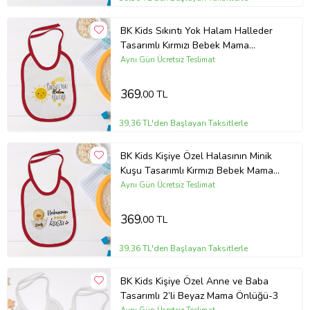
BK Kids Sıkıntı Yok Halam Halleder
Tasarımlı Kırmızı Bebek Mama
Önlüğü-1
Aynı Gün Ücretsiz Teslimat
369
,00 TL
39,36 TL'den Başlayan Taksitlerle
BK Kids Kişiye Özel Halasının Minik
Kuşu Tasarımlı Kırmızı Bebek Mama
Önlüğü-1
Aynı Gün Ücretsiz Teslimat
369
,00 TL
39,36 TL'den Başlayan Taksitlerle
BK Kids Kişiye Özel Anne ve Baba
Tasarımlı 2’li Beyaz Mama Önlüğü-3