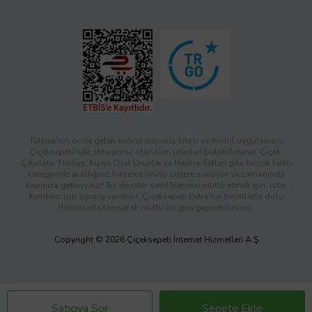
Türkiye’nin önde gelen online alışveriş sitesi ve mobil uygulaması
Çiçeksepeti’nde, ihtiyacınız olan tüm ürünleri bulabilirsiniz. Çiçek,
Çikolata, Hediye, Kişiye Özel Ürünler ve Hediye Setleri gibi birçok farklı
kategoride aradığınız binlerce ürünü sizlere sunuyor ve zamanında
kapınıza getiriyoruz! Siz de ister sevdiklerinizi mutlu etmek için, ister
kendiniz için sipariş verebilir; Çiçeksepeti Extra’nın fırsatlarla dolu
dünyasıyla tanışarak mutlu bir gün geçirebilirsiniz.
Copyright © 2026 Çiçeksepeti İnternet Hizmetleri A.Ş
Satıcıya Sor
Sepete Ekle