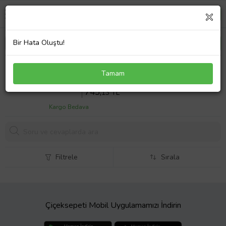
Bir Hata Oluştu!
Bmw E70-E71 X5 2006-2014 Kapı Tutamağı Ön
Tamam
Arka Sağ Siyah 51416969402
Sepette %14 İndirim
866
,43 TL
745,
13 TL
Kargo Bedava
Filtrele
Sırala
Çiçeksepeti Mobil Uygulamamızı İndirin