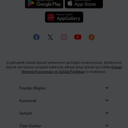
Çiçeksepeti olarak kişisel verilerinizin gizliliğini önemsiyoruz. Şirketimizin
kişisel veri işleme süreçleri hakkında detaylı bilgi almak için lütfen
Kişisel
Verilerin Korunması ve Gizlilik Politikası
’nı inceleyiniz.
Faydalı Bilgiler
Kurumsal
İletişim
Özel Günler