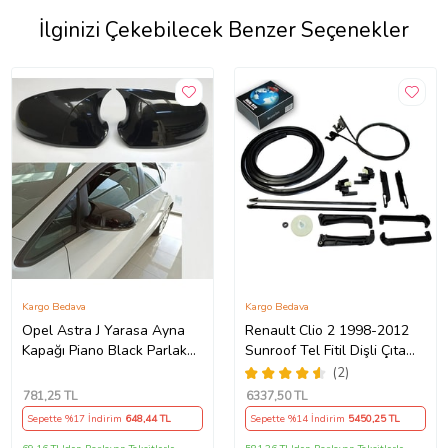
İlginizi Çekebilecek Benzer Seçenekler
Kargo Bedava
Kargo Bedava
Opel Astra J Yarasa Ayna
Renault Clio 2 1998-2012
Kapağı Piano Black Parlak
Sunroof Tel Fitil Dişli Çıta
Siyah
Ayak Seti
(2)
781
,25 TL
6337
,50 TL
Sepette %17 İndirim
648
,44 TL
Sepette %14 İndirim
5450
,25 TL