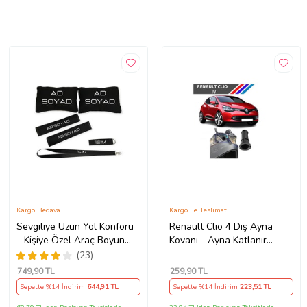
Kargo Bedava
Kargo ile Teslimat
Sevgiliye Uzun Yol Konforu
Renault Clio 4 Dış Ayna
– Kişiye Özel Araç Boyun
Kovanı - Ayna Katlanır
Yastığı & Kemer Pedi Hediye
Destek Parçası 1 Adet
(23)
Seti
490307706 M3625
749
,90 TL
259
,90 TL
Sepette %14 İndirim
644
,91 TL
Sepette %14 İndirim
223
,51 TL