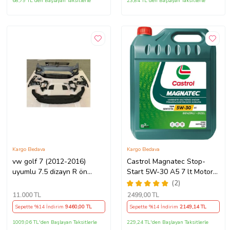
68,79 TL'den Başlayan Taksitlerle
23,84 TL'den Başlayan Taksitlerle
Kargo Bedava
Kargo Bedava
vw golf 7 (2012-2016)
Castrol Magnatec Stop-
uyumlu 7.5 dizayn R ön
Start 5W-30 A5 7 lt Motor
tampon seti
Yağı Ü.T 2024
(2)
11.000
TL
2499
,00 TL
Sepette %14 İndirim
9460
,00 TL
Sepette %14 İndirim
2149
,14 TL
1009,06 TL'den Başlayan Taksitlerle
229,24 TL'den Başlayan Taksitlerle