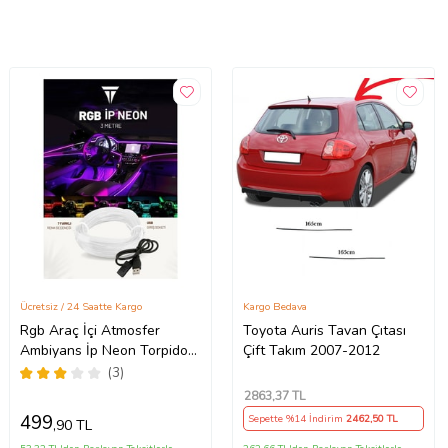
Ücretsiz / 24 Saatte Kargo
Kargo Bedava
Rgb Araç İçi Atmosfer
Toyota Auris Tavan Çıtası
Ambiyans İp Neon Torpido
Çift Takım 2007-2012
Led 3 Metre USB Girişli
(3)
2863
,37 TL
499
Sepette %14 İndirim
2462
,50 TL
,90 TL