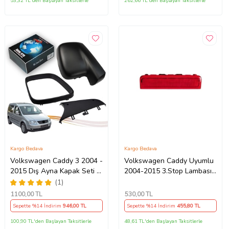
53,32 TL'den Başlayan Taksitlerle
262,66 TL'den Başlayan Taksitlerle
Kargo Bedava
Kargo Bedava
Volkswagen Caddy 3 2004 -
Volkswagen Caddy Uyumlu
2015 Dış Ayna Kapak Seti -
2004-2015 3.Stop Lambası
Sol 7E18575289 B9
2k0945087c
(1)
1100
,00 TL
530
,00 TL
Sepette %14 İndirim
946
,00 TL
Sepette %14 İndirim
455
,80 TL
100,90 TL'den Başlayan Taksitlerle
48,61 TL'den Başlayan Taksitlerle