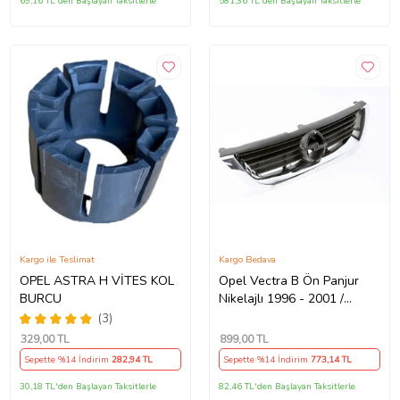
69,16 TL'den Başlayan Taksitlerle
581,36 TL'den Başlayan Taksitlerle
Kargo ile Teslimat
Kargo Bedava
OPEL ASTRA H VİTES KOL
Opel Vectra B Ön Panjur
BURCU
Nikelajlı 1996 - 2001 /
6320072 Nikelajlı
(3)
329
,00 TL
899
,00 TL
Sepette %14 İndirim
282
,94 TL
Sepette %14 İndirim
773
,14 TL
30,18 TL'den Başlayan Taksitlerle
82,46 TL'den Başlayan Taksitlerle