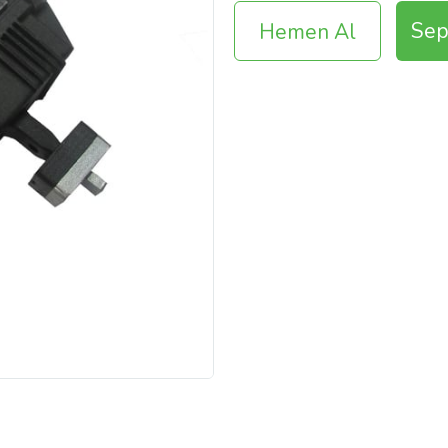
Sep
Hemen Al