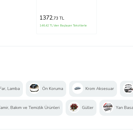
(Adet) (Kapı Gergi·si·)
1372
,73 TL
146,42 TL'den Başlayan Taksitlerle
Far, Lamba
Ön Koruma
Krom Aksesuar
amir, Bakım ve Temizlik Ürünleri
Güller
Yan Bas