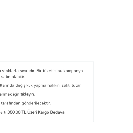
stoklarla sınırlıdır. Bir tüketici bu kampanya
tın alabilir.
arında değişiklik yapma hakkını saklı tutar.
renmek için
tıklayın.
tarafından gönderilecektir.
erli
350,00 TL Üzeri Kargo Bedava
 Görüntüle
iyat bilgileri, satıcı tarafından