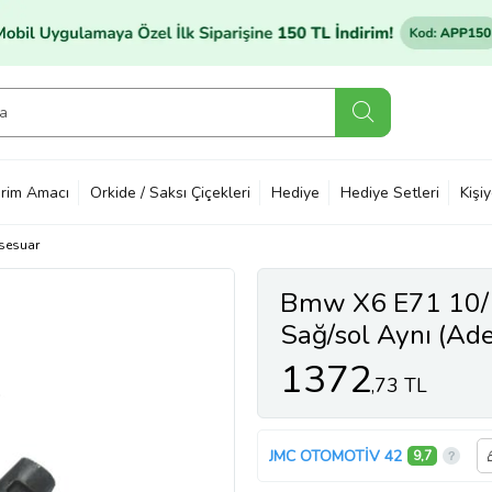
rim Amacı
Orkide / Saksı Çiçekleri
Hediye
Hediye Setleri
Kişi
sesuar
Bmw X6 E71 10/1
Sağ/sol Aynı (Adet
1372
,73 TL
JMC OTOMOTİV 42
9,7