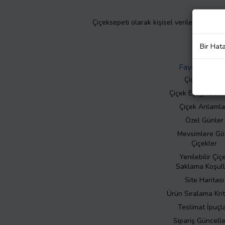
Çiçeksepeti olarak kişisel verilerinizin giz
Bir Hat
Faydalı Bilgil
Çiçek Bakımı
Çiçek Eşliğinde N
Çiçek Anlamla
Özel Günler
Mevsimlere Gö
Çiçekler
Yenilebilir Çiç
Saklama Koşull
Site Haritası
Ürün Sıralama Krit
Teslimat İpuçla
Sipariş Güncell