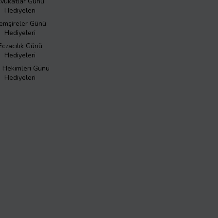
vukatlar Günü
Hediyeleri
emşireler Günü
Hediyeleri
Eczacılık Günü
Hediyeleri
ş Hekimleri Günü
Hediyeleri