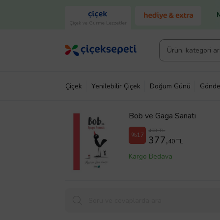
Çiçek ve Gurme Lezzetler
Çiçek
Yenilebilir Çiçek
Doğum Günü
Gönde
Bob ve Gaga Sanatı
453 TL
%17
377,
40 TL
Kargo Bedava