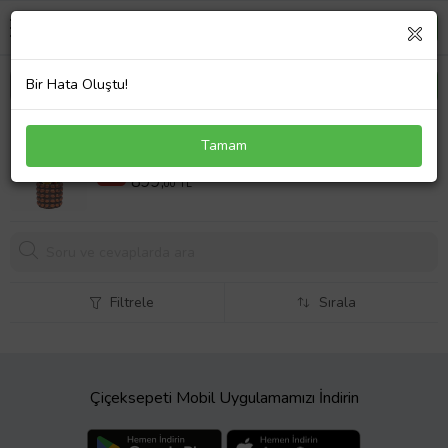
Bir Hata Oluştu!
Bonbon Beton Vazoda Antoryum Çiçeği
Tamam
1299,00 TL
%31
899,
00 TL
Filtrele
Sırala
Çiçeksepeti Mobil Uygulamamızı İndirin