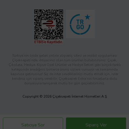
Türkiye’nin önde gelen online alışveriş sitesi ve mobil uygulaması
Çiçeksepeti’nde, ihtiyacınız olan tüm ürünleri bulabilirsiniz. Çiçek,
Çikolata, Hediye, Kişiye Özel Ürünler ve Hediye Setleri gibi birçok farklı
kategoride aradığınız binlerce ürünü sizlere sunuyor ve zamanında
kapınıza getiriyoruz! Siz de ister sevdiklerinizi mutlu etmek için, ister
kendiniz için sipariş verebilir; Çiçeksepeti Extra’nın fırsatlarla dolu
dünyasıyla tanışarak mutlu bir gün geçirebilirsiniz.
Copyright © 2026 Çiçeksepeti İnternet Hizmetleri A.Ş
Satıcıya Sor
Sipariş Ver