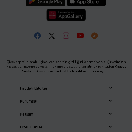
Çiçeksepeti olarak kişisel verilerinizin gizliliğini önemsiyoruz. Şirketimizin
kişisel veri işleme süreçleri hakkında detaylı bilgi almak için lütfen
Kişisel
Verilerin Korunması ve Gizlilik Politikası
’nı inceleyiniz.
Faydalı Bilgiler
Kurumsal
İletişim
Özel Günler