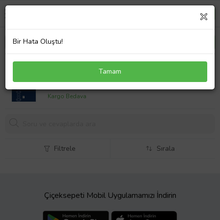
Bir Hata Oluştu!
Boş Zaman Rekreasyon ve İslamiyet
Tamam
399,
90 TL
Kargo Bedava
Filtrele
Sırala
Çiçeksepeti Mobil Uygulamamızı İndirin