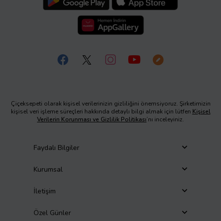
Çiçeksepeti olarak kişisel verilerinizin gizliliğini önemsiyoruz. Şirketimizin
kişisel veri işleme süreçleri hakkında detaylı bilgi almak için lütfen
Kişisel
Verilerin Korunması ve Gizlilik Politikası
’nı inceleyiniz.
Faydalı Bilgiler
Kurumsal
İletişim
Özel Günler