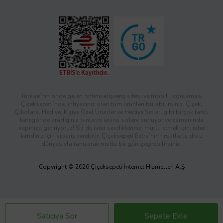
Türkiye’nin önde gelen online alışveriş sitesi ve mobil uygulaması
Çiçeksepeti’nde, ihtiyacınız olan tüm ürünleri bulabilirsiniz. Çiçek,
Çikolata, Hediye, Kişiye Özel Ürünler ve Hediye Setleri gibi birçok farklı
kategoride aradığınız binlerce ürünü sizlere sunuyor ve zamanında
kapınıza getiriyoruz! Siz de ister sevdiklerinizi mutlu etmek için, ister
kendiniz için sipariş verebilir; Çiçeksepeti Extra’nın fırsatlarla dolu
dünyasıyla tanışarak mutlu bir gün geçirebilirsiniz.
Copyright © 2026 Çiçeksepeti İnternet Hizmetleri A.Ş
Satıcıya Sor
Sepete Ekle