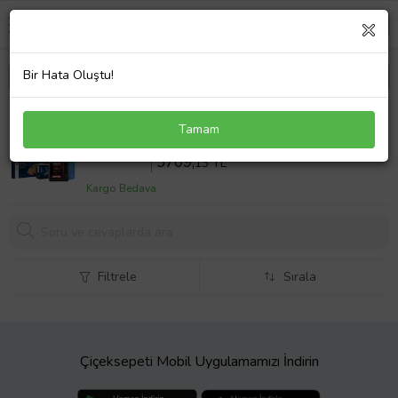
Bir Hata Oluştu!
BOSCH Citroen Berlingo 1.6 BlueHDi Dizel Filtre
Tamam
Bakım Seti Motul Motor Yağlı (2015-2018) 5 Li
Sepette %14 İndirim
6638
,52 TL
5709,
13 TL
Kargo Bedava
Filtrele
Sırala
Çiçeksepeti Mobil Uygulamamızı İndirin