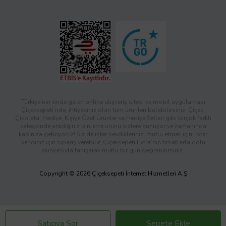
Türkiye’nin önde gelen online alışveriş sitesi ve mobil uygulaması
Çiçeksepeti’nde, ihtiyacınız olan tüm ürünleri bulabilirsiniz. Çiçek,
Çikolata, Hediye, Kişiye Özel Ürünler ve Hediye Setleri gibi birçok farklı
kategoride aradığınız binlerce ürünü sizlere sunuyor ve zamanında
kapınıza getiriyoruz! Siz de ister sevdiklerinizi mutlu etmek için, ister
kendiniz için sipariş verebilir; Çiçeksepeti Extra’nın fırsatlarla dolu
dünyasıyla tanışarak mutlu bir gün geçirebilirsiniz.
Copyright © 2026 Çiçeksepeti İnternet Hizmetleri A.Ş
Satıcıya Sor
Sepete Ekle