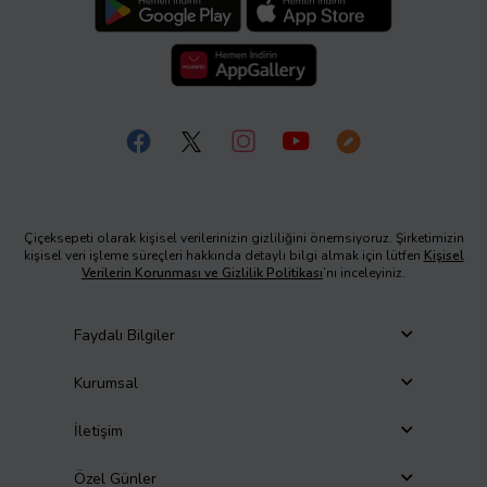
Çiçeksepeti olarak kişisel verilerinizin gizliliğini önemsiyoruz. Şirketimizin
kişisel veri işleme süreçleri hakkında detaylı bilgi almak için lütfen
Kişisel
Verilerin Korunması ve Gizlilik Politikası
’nı inceleyiniz.
Faydalı Bilgiler
Kurumsal
İletişim
Özel Günler