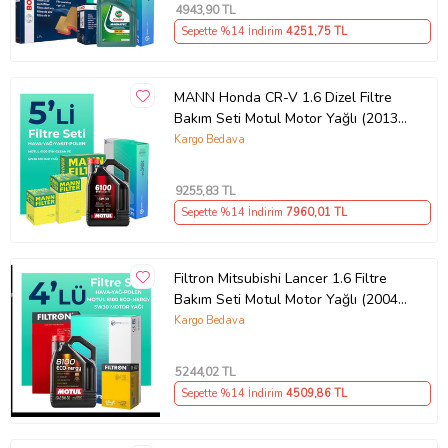
4943
,90 TL
Sepette %14 İndirim
4251
,75 TL
MANN Honda CR-V 1.6 Dizel Filtre
Bakım Seti Motul Motor Yağlı (2013-
2018) 5 Li
Kargo Bedava
9255
,83 TL
Sepette %14 İndirim
7960
,01 TL
Filtron Mitsubishi Lancer 1.6 Filtre
Bakım Seti Motul Motor Yağlı (2004-
2008) 4 Lü
Kargo Bedava
5244
,02 TL
Sepette %14 İndirim
4509
,86 TL