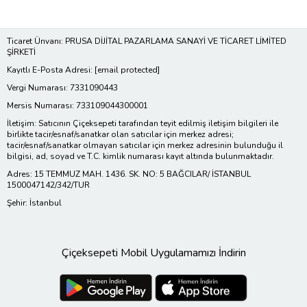
Ticaret Ünvanı: PRUSA DİJİTAL PAZARLAMA SANAYİ VE TİCARET LİMİTED
ŞİRKETİ
Kayıtlı E-Posta Adresi:
[email protected]
Vergi Numarası: 7331090443
Mersis Numarası: 733109044300001
İletişim: Satıcının Çiçeksepeti tarafından teyit edilmiş iletişim bilgileri ile
birlikte tacir/esnaf/sanatkar olan satıcılar için merkez adresi;
tacir/esnaf/sanatkar olmayan satıcılar için merkez adresinin bulunduğu il
bilgisi, ad, soyad ve T.C. kimlik numarası kayıt altında bulunmaktadır.
Adres: 15 TEMMUZ MAH. 1436. SK. NO: 5 BAĞCILAR/ İSTANBUL
1500047142/342/TUR
Şehir: İstanbul
Çiçeksepeti Mobil Uygulamamızı İndirin