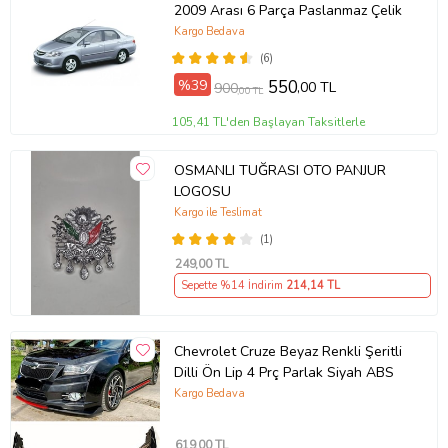
2009 Arası 6 Parça Paslanmaz Çelik
Kargo Bedava
(6)
%39
550
,00 TL
900
,00 TL
105,41 TL'den Başlayan Taksitlerle
OSMANLI TUĞRASI OTO PANJUR
LOGOSU
Kargo ile Teslimat
(1)
249
,00 TL
Sepette %14 İndirim
214
,14 TL
Chevrolet Cruze Beyaz Renkli Şeritli
Dilli Ön Lip 4 Prç Parlak Siyah ABS
Kargo Bedava
619
,00 TL