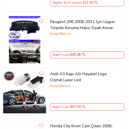
Sepette %14 İndirim
421
,40 TL
Peugeot 206 2006-2011 İçin Uygun
Torpido Koruma Halısı Siyah Kenar
Renk Mavi
Kargo Bedava
Sepet Fiyatı
845
,38 TL
Audi A3 Kapı Altı Hayalet Logo
Orjinal Lazer Led
Kargo Bedava
Sepet Fiyatı
967
,50 TL
Honda City Krom Cam Çıtası 2006-