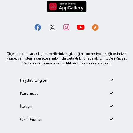
Çiçeksepeti olarak kişisel verilerinizin gizliliğini önemsiyoruz. Şirketimizin
kişisel veri işleme süreçleri hakkında detaylı bilgi almak için lütfen
Kişisel
Verilerin Korunması ve Gizlilik Politikası
’nı inceleyiniz.
Faydalı Bilgiler
Kurumsal
İletişim
Özel Günler