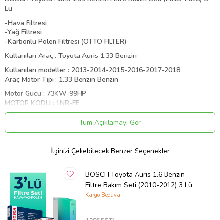
Lü
-Hava Filtresi
-Yağ Filtresi
-Karbonlu Polen Filtresi (OTTO FILTER)
Kullanılan Araç : Toyota Auris 1.33 Benzin
Kullanılan modeller : 2013-2014-2015-2016-2017-2018
Araç Motor Tipi : 1.33 Benzin Benzin
Motor Gücü : 73KW-99HP
MOTOR KODU : 1NR-FE
BOSCH Toyota Auris 1.33 Benzin Filtre Bakım Seti 2013
Tüm Açıklamayı Gör
BOSCH Toyota Auris 1.33 Benzin Filtre Bakım Seti 2014
BOSCH Toyota Auris 1.33 Benzin Filtre Bakım Seti 2016
İlginizi Çekebilecek Benzer Seçenekler
BOSCH Toyota Auris 1.33 Benzin Filtre Bakım Seti 2017
BOSCH Toyota Auris 1.6 Benzin
BOSCH Toyota Auris 1.33 Benzin Filtre Bakım Seti 2018
Filtre Bakım Seti (2010-2012) 3 Lü
Ürün Kodu:
kcm7258429
Kargo Bedava