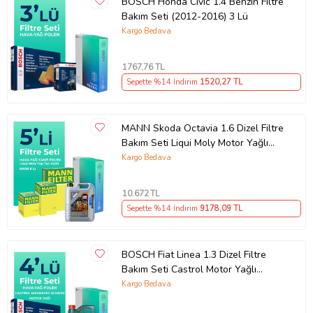
BOSCH Honda Civic 1.4 Benzin Filtre
Bakım Seti (2012-2016) 3 Lü
Kargo Bedava
1767
,76 TL
Sepette %14 İndirim
1520
,27 TL
MANN Skoda Octavia 1.6 Dizel Filtre
Bakım Seti Liqui Moly Motor Yağlı
(2013-2019) 5 Li
Kargo Bedava
10.672
TL
Sepette %14 İndirim
9178
,09 TL
BOSCH Fiat Linea 1.3 Dizel Filtre
Bakım Seti Castrol Motor Yağlı
EURO 4 (2007-2017) 4 Lü
Kargo Bedava