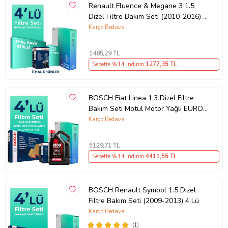
Renault Fluence & Megane 3 1.5
Dizel Filtre Bakım Seti (2010-2016) 4
Lü
Kargo Bedava
1485
,29 TL
Sepette %14 İndirim
1277
,35 TL
BOSCH Fiat Linea 1.3 Dizel Filtre
Bakım Seti Motul Motor Yağlı EURO
5 (2009-2017) 4 Lü
Kargo Bedava
5129
,71 TL
Sepette %14 İndirim
4411
,55 TL
BOSCH Renault Symbol 1.5 Dizel
Filtre Bakım Seti (2009-2013) 4 Lü
Kargo Bedava
(1)