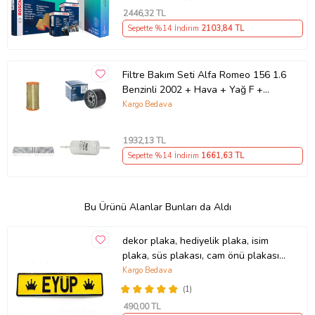
2446
,32 TL
Sepette %14 İndirim
2103
,84 TL
Filtre Bakım Seti Alfa Romeo 156 1.6
Benzinli 2002 + Hava + Yağ F +
Yakıt F. + Polen Sardes
Kargo Bedava
1932
,13 TL
Sepette %14 İndirim
1661
,63 TL
Bu Ürünü Alanlar Bunları da Aldı
dekor plaka, hediyelik plaka, isim
plaka, süs plakası, cam önü plakası,
tırcı plakası (Sarı-Siyah)
Kargo Bedava
(1)
490
,00 TL