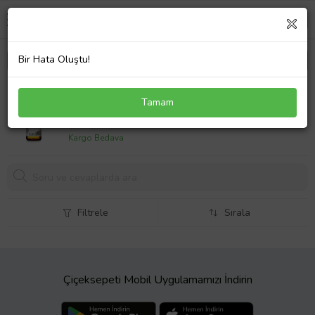
Bir Hata Oluştu!
Botalife Chia Yağı 20 ml
Tamam
397,
11 TL
Kargo Bedava
Filtrele
Sırala
Çiçeksepeti Mobil Uygulamamızı İndirin