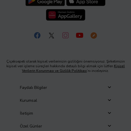
Çiçeksepeti olarak kişisel verilerinizin gizliliğini önemsiyoruz. Şirketimizin
kişisel veri işleme süreçleri hakkında detaylı bilgi almak için lütfen
Kişisel
Verilerin Korunması ve Gizlilik Politikası
’nı inceleyiniz.
Faydalı Bilgiler
Kurumsal
İletişim
Özel Günler