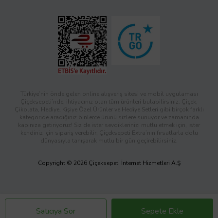
Türkiye’nin önde gelen online alışveriş sitesi ve mobil uygulaması
Çiçeksepeti’nde, ihtiyacınız olan tüm ürünleri bulabilirsiniz. Çiçek,
Çikolata, Hediye, Kişiye Özel Ürünler ve Hediye Setleri gibi birçok farklı
kategoride aradığınız binlerce ürünü sizlere sunuyor ve zamanında
kapınıza getiriyoruz! Siz de ister sevdiklerinizi mutlu etmek için, ister
kendiniz için sipariş verebilir; Çiçeksepeti Extra’nın fırsatlarla dolu
dünyasıyla tanışarak mutlu bir gün geçirebilirsiniz.
Copyright © 2026 Çiçeksepeti İnternet Hizmetleri A.Ş
Satıcıya Sor
Sepete Ekle