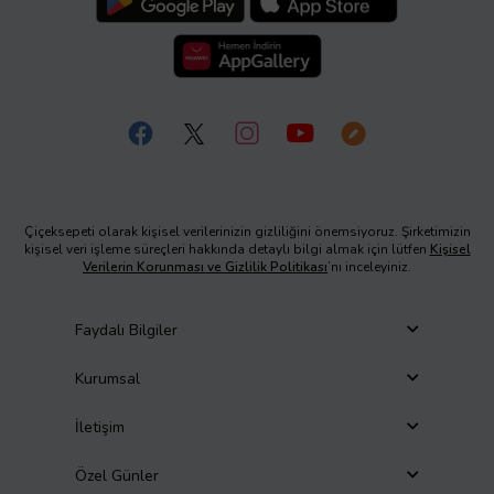
Çiçeksepeti olarak kişisel verilerinizin gizliliğini önemsiyoruz. Şirketimizin
kişisel veri işleme süreçleri hakkında detaylı bilgi almak için lütfen
Kişisel
Verilerin Korunması ve Gizlilik Politikası
’nı inceleyiniz.
Faydalı Bilgiler
Kurumsal
İletişim
Özel Günler