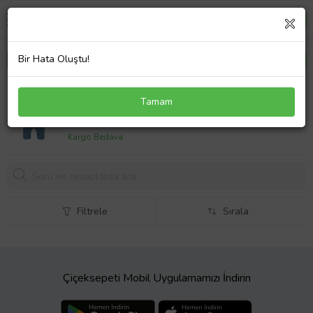
Bir Hata Oluştu!
Boydan Çıtçıtlı Basic Tulum (Mavi)
Tamam
899,
90 TL
Kargo Bedava
Filtrele
Sırala
Çiçeksepeti Mobil Uygulamamızı İndirin