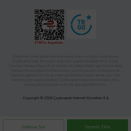
Türkiye’nin önde gelen online alışveriş sitesi ve mobil uygulaması
Çiçeksepeti’nde, ihtiyacınız olan tüm ürünleri bulabilirsiniz. Çiçek,
Çikolata, Hediye, Kişiye Özel Ürünler ve Hediye Setleri gibi birçok farklı
kategoride aradığınız binlerce ürünü sizlere sunuyor ve zamanında
kapınıza getiriyoruz! Siz de ister sevdiklerinizi mutlu etmek için, ister
kendiniz için sipariş verebilir; Çiçeksepeti Extra’nın fırsatlarla dolu
dünyasıyla tanışarak mutlu bir gün geçirebilirsiniz.
Copyright © 2026 Çiçeksepeti İnternet Hizmetleri A.Ş
Satıcıya Sor
Sepete Ekle