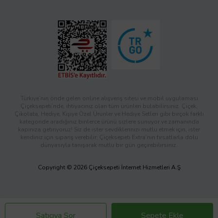
Türkiye’nin önde gelen online alışveriş sitesi ve mobil uygulaması
Çiçeksepeti’nde, ihtiyacınız olan tüm ürünleri bulabilirsiniz. Çiçek,
Çikolata, Hediye, Kişiye Özel Ürünler ve Hediye Setleri gibi birçok farklı
kategoride aradığınız binlerce ürünü sizlere sunuyor ve zamanında
kapınıza getiriyoruz! Siz de ister sevdiklerinizi mutlu etmek için, ister
kendiniz için sipariş verebilir; Çiçeksepeti Extra’nın fırsatlarla dolu
dünyasıyla tanışarak mutlu bir gün geçirebilirsiniz.
Copyright © 2026 Çiçeksepeti İnternet Hizmetleri A.Ş
Satıcıya Sor
Sepete Ekle