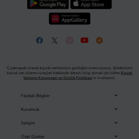
Çiçeksepeti olarak kişisel verilerinizin gizliliğini önemsiyoruz. Şirketimizin
kişisel veri işleme süreçleri hakkında detaylı bilgi almak için lütfen
Kişisel
Verilerin Korunması ve Gizlilik Politikası
’nı inceleyiniz.
Faydalı Bilgiler
Kurumsal
İletişim
Özel Günler