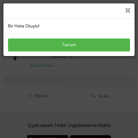
Bir Hata Oluştu!
Boyser Electrolux EHGL4WE Fırın Lambası 15W -
Tamam
1412
Sepette %10 İndirim
417
,90 TL
376,
11 TL
Kargo Bedava
Filtrele
Sırala
Çiçeksepeti Mobil Uygulamamızı İndirin