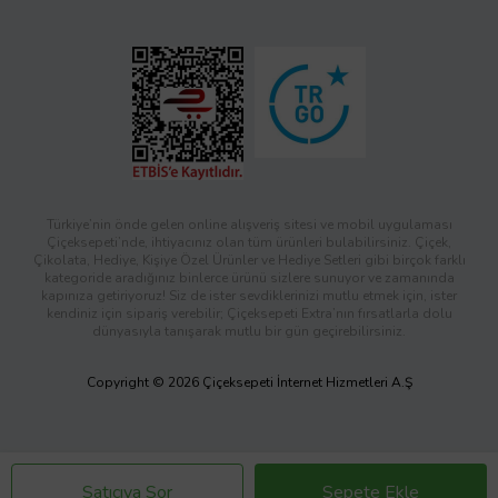
Türkiye’nin önde gelen online alışveriş sitesi ve mobil uygulaması
Çiçeksepeti’nde, ihtiyacınız olan tüm ürünleri bulabilirsiniz. Çiçek,
Çikolata, Hediye, Kişiye Özel Ürünler ve Hediye Setleri gibi birçok farklı
kategoride aradığınız binlerce ürünü sizlere sunuyor ve zamanında
kapınıza getiriyoruz! Siz de ister sevdiklerinizi mutlu etmek için, ister
kendiniz için sipariş verebilir; Çiçeksepeti Extra’nın fırsatlarla dolu
dünyasıyla tanışarak mutlu bir gün geçirebilirsiniz.
Copyright © 2026 Çiçeksepeti İnternet Hizmetleri A.Ş
Satıcıya Sor
Sepete Ekle