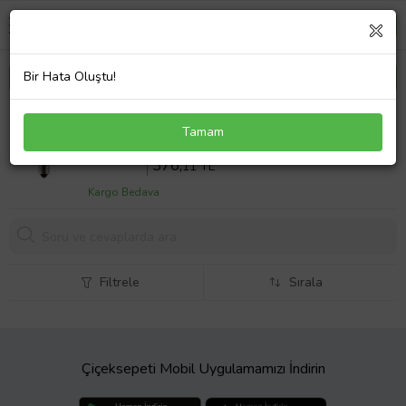
Bir Hata Oluştu!
Boyser Siemens HB75R540 Fırın Lambası 15W -
Tamam
1412
Sepette %10 İndirim
417
,90 TL
376,
11 TL
Kargo Bedava
Filtrele
Sırala
Çiçeksepeti Mobil Uygulamamızı İndirin