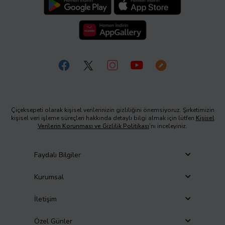
Çiçeksepeti olarak kişisel verilerinizin gizliliğini önemsiyoruz. Şirketimizin
kişisel veri işleme süreçleri hakkında detaylı bilgi almak için lütfen
Kişisel
Verilerin Korunması ve Gizlilik Politikası
’nı inceleyiniz.
Faydalı Bilgiler
Kurumsal
İletişim
Özel Günler